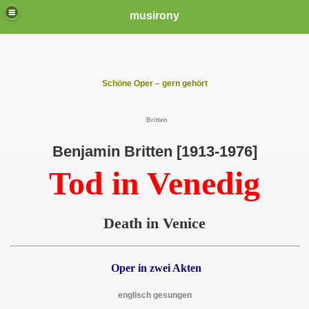
musirony
S
chöne Oper – gern gehört
B
ritten
Benjamin Britten [1913-1976]
Tod in Venedig
Death in Venice
Oper in zwei Akten
englisch gesungen