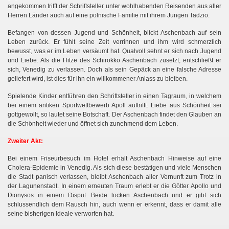
angekommen trifft der Schriftsteller unter wohlhabenden Reisenden aus aller
Herren Länder auch auf eine polnische Familie mit ihrem Jungen Tadzio.
Befangen von dessen Jugend und Schönheit, blickt Aschenbach auf sein
Leben zurück. Er fühlt seine Zeit verrinnen und ihm wird schmerzlich
bewusst, was er im Leben versäumt hat. Qualvoll sehnt er sich nach Jugend
und Liebe. Als die Hitze des Schirokko Aschenbach zusetzt, entschließt er
sich, Venedig zu verlassen. Doch als sein Gepäck an eine falsche Adresse
geliefert wird, ist dies für ihn ein willkommener Anlass zu bleiben.
Spielende Kinder entführen den Schriftsteller in einen Tagraum, in welchem
bei einem antiken Sportwettbewerb Apoll auftrifft. Liebe aus Schönheit sei
gottgewollt, so lautet seine Botschaft. Der Aschenbach findet den Glauben an
die Schönheit wieder und öffnet sich zunehmend dem Leben.
Zweiter Akt:
Bei einem Friseurbesuch im Hotel erhält Aschenbach Hinweise auf eine
Cholera-Epidemie in Venedig. Als sich diese bestätigen und viele Menschen
die Stadt panisch verlassen, bleibt Aschenbach aller Vernunft zum Trotz in
der Lagunenstadt. In einem erneuten Traum erlebt er die Götter Apollo und
Dionysos in einem Disput. Beide locken Aschenbach und er gibt sich
schlussendlich dem Rausch hin, auch wenn er erkennt, dass er damit alle
seine bisherigen Ideale verworfen hat.