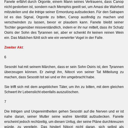
Fanete erfährt durch Orgonte, einem Mann seines Vertrauens, dass Canop
nicht gestorben ist, sondern nach Memphis geeilt sei, um Amasi die Wahrheit
mitzuteilen und die Intrige seiner Ermordung aufzudecken. Für den Satrapen
ist es das Signal, Orgonte zu bitten, Canop ausfindig zu machen und
verschwinden zu lassen, bevor er plaudern kann. Fanete bleibt seiner
Tochter gegenüber missverständlich, indem er ihr nur mittelt, dass ihr Schatz
Osiris der Sohn des Tyrannen sei, aber er schenkt ihr keinen reinen Wein
ein. Das Mädchen fühlt sich wie ein verwirrter Vogel in der Falle.
Zweiter Akt
:
6
Sesostri hat mit seinem Märchen, dass er sein Sohn Osiris ist, den Tyrannen
überzeugen können. Er zwingt ihn, Nitocri von seiner Tat Mitteilung zu
machen, dass Sesostri tot sei und er ihn umgebracht habe.
Sie trifft sich mit dem angeblichen Täter, um ihn zu bitten, mit dem gleichen
Schwert ihr Lebenslicht ebenfalls auszulöschen.
7
Die Intrigen und Ungereimtheiten gehen Sesostri auf die Nerven und er ist
nahe daran, seiner Mutter seine wahre Identität aufzudecken. Fanete
erscheint jedoch rechtzeitig, um diesen Unfug, der seine Pläne durchkreuzen
würde, zu vereiteln. Das hindert Nitocri nicht daran, sich selbst als