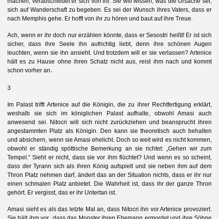
machen, verabschiedet er sich von ihr. Sie will wissen, was die Ursache sei,
sich auf Wanderschaft zu begeben. Es sei der Wunsch ihres Vaters, dass er
nach Memphis gehe. Er hofft von ihr zu hören und baut auf ihre Treue.
Ach, wenn er ihr doch nur erzählen könnte, dass er Sesostri heißt! Er ist sich
sicher, dass ihre Seele ihn aufrichtig liebt, denn ihre schönen Augen
leuchten, wenn sie ihn ansieht. Und trotzdem will er sie verlassen? Artenice
hält es zu Hause ohne ihren Schatz nicht aus, reist ihm nach und kommt
.
schon vorher an
3
Im Palast trifft Artenice auf die Königin, die zu ihrer Rechtfertigung erklärt,
weshalb sie sich im königlichen Palast aufhalte, obwohl Amasi auch
anwesend sei. Nitocri will sich nicht zurückziehen und beansprucht ihren
angestammten Platz als Königin. Den kann sie theoretisch auch behalten
und absichern, wenn sie Amasi ehelicht. Doch so weit wird es nicht kommen,
obwohl er ständig spöttische Bemerkung an sie richtet: „Gehen wir zum
Tempel.“ Sieht er nicht, dass sie vor ihm flüchtet? Und wenn es so scheint,
dass der Tyrann sich als ihren König aufspielt und sie neben ihm auf dem
Thron Platz nehmen darf, ändert das an der Situation nichts, dass er ihr nur
einen schmalen Platz anbietet. Die Wahrheit ist, dass ihr der ganze Thron
gehört. Er vergisst, das er ihr Untertan ist.
Amasi sieht es als das letzte Mal an, dass Nitocri ihn vor Artenice provoziert.
,
Sie hält ihm vor
dass das Monster ihren Ehemann ermordet und ihre Söhne