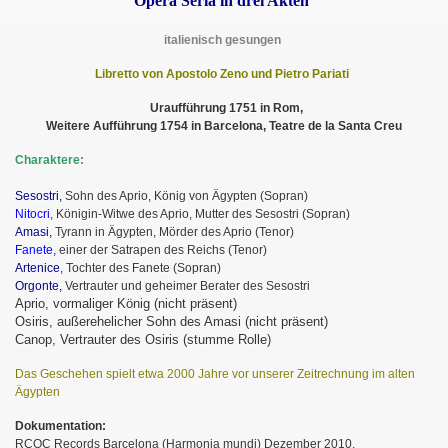
Oper
a
S
eria in drei Akten
italienisch gesungen
Libretto von Apostolo Zeno und Pietro Pariati
Uraufführung 1751 in Rom,
Weitere Aufführung 1754 in Barcelona, Teatre de la Santa Creu
Charaktere:
Sesostri,
Sohn des Aprio, König von Ägypten (Sopran)
Nitocri
, Königin-Witwe des Aprio, Mutter des Sesostri (Sopran)
Amasi,
Tyrann in Ägypten, Mörder des Aprio (Tenor)
Fanete,
einer der Satrapen des Reichs (Tenor)
Artenice
, Tochter des Fanete (Sopran)
Orgonte,
Vertrauter und geheimer Berater des Sesostri
Aprio, vormaliger König (nicht präsent)
Osiris, au
ß
erehelicher
Sohn des Amasi (nicht präsent)
Ca
nop, Vertrau
ter des Osir
is
(stumme
R
olle)
Das Geschehen spielt etwa 2000 Jahre vor unserer Zeitrechnung im alten
Ägypten
Dokumentation:
RCOC Records Barcelona (Harmonia mundi) Dezember 2010,