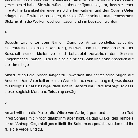
geschlachtet habe. Sie wird wütend, aber der Tyrann sagt ihr, dass sie lieber
ihre Aufmerksamkeit der eigenen Sicherheit widmen und den Göttern Opfer
bringen soll. E wird schon sehen, dass die Götter seinen unangemessenen
Stolz nicht in die Wolken wachsen lassen und ihn bestrafen werden.
4.
Sesostri wird unter dem Namen Osiris bei Amasi vorstellig, zeigt die
mitgebrachten Utensilien wie Ring, Schwert und und eine Abschrift der
Botschaft seiner Mutter vor und behauptet zusätzlich, den Sesostri
umgebracht zu haben. Er sei nun sein einziger Sohn und habe Anspruch auf
die Thronfolge.
Amasi ist es Leid, Nitocri länger zu umwerben und richtet seine Augen auf
Artenice. Dem Vater teilt er seinen Wunsch nach Vermählung mit, was dieser
missbilligt. Es hat zur Folge, dass sich in Sesostri die Eifersucht regt, so dass
d
dieser sogleich Mord un
Totschlag erwägt.
5
Amasi will nun die Mutter, die Witwe von Aprio, ärgern und teilt ihr den Tod
ihres Sohnes mit. Nitocri glaubt ihm aber nicht, da das Orakel des Tempels
ihr auf Anfrage Gegenteiliges mitteilt. Ihr Sohn muss gerächt werden und ihr
falle die Vergeltung zu.