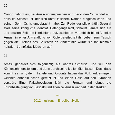
10
Canop gelingt es, bei Amasi vorzusprechen und deckt den Schwindel auf,
dass es Sesostri ist, der sich unter falschem Namen eingeschlichen und
seinen Sohn Osiris umgebracht habe. Zur Rede gestellt enthüllt Sesostri
stolz seine königliche Identität. Gefangengesetzt, schaltet Fanete sich ein
und gewinnt Zeit, die Hinrichtung aufzuschieben. Vergeblich bietet Artenice
Amasi
in einer Anwandlung von Opferbereitschaft ihr Leben zum Tausch
gegen die Freiheit des Geliebten an. Andernfalls würde sie ihn niemals
heiraten, trumpft das Mädchen auf.
11
Amasi gebärdet sich folgerichtig als wahres Scheusal und will den
Königssohn erst foltern und dann durch seine Mutter töten lassen. Doch dazu
kommt es nicht, denn Fanete und Orgonte haben das Volk aufgewiegelt,
welches ohnehin schon gereizt ist und einen Hass auf den Tyrannen
verspürt. Eine Palastrevolution klärt die Fronten und ebnet die
Thronbesteigung von Sesostri und Artenice. Amasi wandert in den Kerker.
***
2012 musirony – Engelbert Hellen