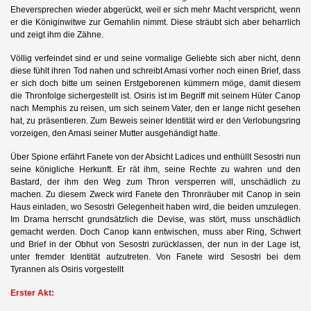
Eheversprechen wieder abgerückt, weil er sich mehr Macht verspricht, wenn
er die Königinwitwe zur Gemahlin nimmt. Diese sträubt sich aber beharrlich
und zeigt ihm die Zähne.
Völlig verfeindet sind er und seine vormalige Geliebte sich aber nicht, denn
diese fühlt ihren Tod nahen und schreibt Amasi vorher noch einen Brief, dass
er sich doch bitte um seinen Erstgeborenen kümmern möge, damit diesem
die Thronfolge sichergestellt ist. Osiris ist im Begriff mit seinem Hüter Canop
nach Memphis zu reisen, um sich seinem Vater, den er lange nicht gesehen
hat, zu präsentieren. Zum Beweis seiner Identität wird er den Verlobungsring
vorzeigen, den Amasi seiner Mutter ausgehändigt hatte.
Über Spione erfährt Fanete von der Absicht Ladices und enthüllt Sesostri nun
seine königliche Herkunft. Er rät ihm, seine Rechte zu wahren und den
Bastard, der ihm den Weg zum Thron versperren will, unschädlich zu
machen. Zu diesem Zweck wird Fanete den Thronräuber mit Canop in sein
Haus einladen, wo Sesostri Gelegenheit haben wird, die beiden umzulegen.
Im Drama herrscht grundsätzlich die Devise, was stört, muss unschädlich
gemacht werden. Doch Canop kann entwischen, muss aber Ring, Schwert
und Brief in der Obhut von Sesostri zurücklassen, der nun in der Lage ist,
unter fremder Identität aufzutreten. Von Fanete wird Sesostri bei dem
Tyrannen als Osiris vorgestellt
Erster Akt: