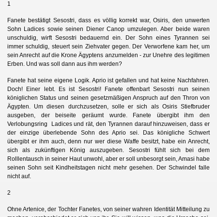
1
Fanete bestätigt Sesostri, dass es völlig korrekt war, Osiris, den unwerten
Sohn Ladices sowie seinen Diener Canop umzulegen. Aber beide waren
unschuldig, wirft Sesostri bedauernd ein. Der Sohn eines Tyrannen sei
immer schuldig, steuert sein Ziehvater gegen. Der Verworfene kam her, um
sein Anrecht auf die Krone Ägyptens anzumelden - zur Unehre des legitimen
Erben. Und was soll dann aus ihm werden?
Fanete hat seine eigene Logik. Aprio ist gefallen und hat keine Nachfahren.
Doch! Einer lebt. Es ist Sesostri! Fanete offenbart Sesostri nun seinen
königlichen Status und seinen gesetzmäßigen Anspruch auf den Thron von
Ägypten. Um diesen durchzusetzen, solle er sich als Osiris Stiefbruder
ausgeben, der beiseite geräumt wurde. Fanete übergibt ihm den
Verlobungsring Ladices und rät, den Tyrannen darauf hinzuweisen, dass er
der einzige überlebende Sohn des Aprio sei. Das königliche Schwert
übergibt er ihm auch, denn nur wer diese Waffe besitzt, habe ein Anrecht,
sich als zukünftigen König auszugeben. Sesostri fühlt sich bei dem
Rolllentausch in seiner Haut unwohl, aber er soll unbesorgt sein, Amasi habe
seinen Sohn seit Kindheitstagen nicht mehr gesehen. Der Schwindel falle
nicht auf.
2
Ohne Artenice, der Tochter Fanetes, von seiner wahren Identität Mitteilung zu