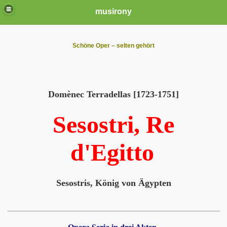
musirony
Schöne Oper – selten gehört
Domènec Terradellas [1723-1751]
Sesostri, Re
d'Egitto
Sesostris, König von Ä
gypten