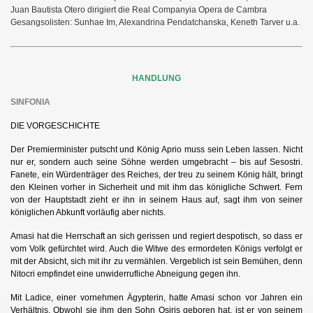
Juan Bautista Otero dirigiert die Real Companyia Opera de Cambra
Gesangsolisten: Sunhae Im, Alexandrina Pendatchanska, Keneth Tarver u.a.
HANDLUNG
SINFONIA
DIE VORGESCHICHTE
r
Der Premierminister putscht und König Ap
io muss sein Leben lassen. Nicht
nur er, sondern auch seine Söhne werden umgebracht – bis auf Sesostri.
Fanete, ein Würdenträger des Reiches, der treu zu seinem König hält, bringt
den Kleinen vorher in Sicherheit und mit ihm das königliche Schwert. Fern
von der Hauptstadt zieht er ihn in seinem Haus auf, sagt ihm von seiner
königlichen Abkunft vorläufig aber nichts.
Amasi hat die Herrschaft an sich gerissen und regiert despotisch, so dass er
vom Volk gefürchtet wird. Auch die Witwe des ermordeten Königs verfolgt er
mit der Absicht, sich mit ihr zu vermählen. Vergeblich ist sein Bemühen, denn
Nitocri empfindet eine unwiderrufliche Abneigung gegen ihn.
Mit Ladice, einer vornehmen Ägypterin, hatte Amasi schon vor Jahren ein
Verhältnis. Obwohl sie ihm den Sohn Osiris geboren hat, ist er von seinem