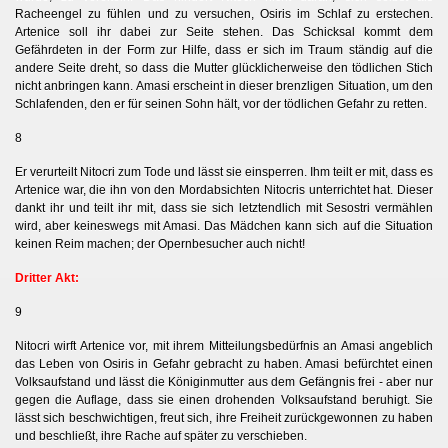
Racheengel zu fühlen und zu versuchen, Osiris im Schlaf zu erstechen.
Artenice soll ihr dabei zur Seite stehen. Das Schicksal kommt dem
Gefährdeten in der Form zur Hilfe, dass er sich im Traum ständig auf die
andere Seite dreht, so dass die Mutter glücklicherweise den tödlichen Stich
nicht anbringen kann. Amasi erscheint in dieser brenzligen Situation, um den
Schlafenden, den er für seinen Sohn hält, vor der tödlichen Gefahr zu retten.
8
Er verurteilt Nitocri zum Tode und lässt sie einsperren. Ihm teilt er mit, dass es
Artenice war, die ihn von den Mordabsichten Nitocris unterrichtet hat. Dieser
dankt ihr und teilt ihr mit, dass sie sich letztendlich mit Sesostri vermählen
wird, aber keineswegs mit Amasi. Das Mädchen kann sich auf die Situation
keinen Reim machen; der Opernbesucher auch nicht!
Dritter Akt:
9
Nitocri wirft Artenice vor, mit ihrem Mitteilungsbedürfnis an Amasi angeblich
das Leben von Osiris in Gefahr gebracht zu haben. Amasi befürchtet einen
Volksaufstand und lässt die Königinmutter aus dem Gefängnis frei - aber nur
gegen die Auflage, dass sie einen drohenden Volksaufstand beruhigt. Sie
lässt sich beschwichtigen, freut sich, ihre Freiheit zurückgewonnen zu haben
und beschließt, ihre Rache auf später zu verschieben.