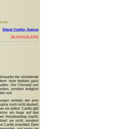
erais
Eliane Coelho, Sopran
BILDERGALERIE
hauptet der einleitende
 denn viele bleiben ganz
alten. Der Chorsatz von
nden, sondern lediglich
ten soll.
ngen verliebt, der eine
upira noch nicht studiert,
 sie selbst. Carlito gibt
uirino ein Auge auf das
nen Heiratsantrag macht.
riert sie nicht, sondern
i Carlito investiert. Dem
g geworden, und wenn sie