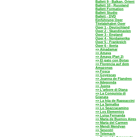
Ballett 9 - Balkan, Orient
Ballett 10 - Russland
Ballett Formation
Ballett Studio
Ballett - DVD
Einführung Oper
Titelalphabet Oper
Oper 1 - Deutschland
Oper 2 - Skandinavien
Oper 3 - England
Oper 4 - Nordamerika
Oper 5 - Frankreich
Oper 6 - Iberia
=> Ainadamar
=> Amaya
=> Amaya (Part 2)
=> El gato con Botas
=> Florencia auf dem
Amazonas
=> Fosca
=> Goyescas
=> Joanna de Flandres
=> Ildegonda
=> Jupira
=> L'arbore di Diana
=> La Conquista di
Granata
=> La hija de Rappaccini
=> La Spinalba
=> Lo Spazzacamino
=> Los Elementos
=> Luisa Fernanda
=> Maria de Buenos Aires
=> Maria del Carmen
=> Mendi Mendyan
=> Sesostri
=> Telemach