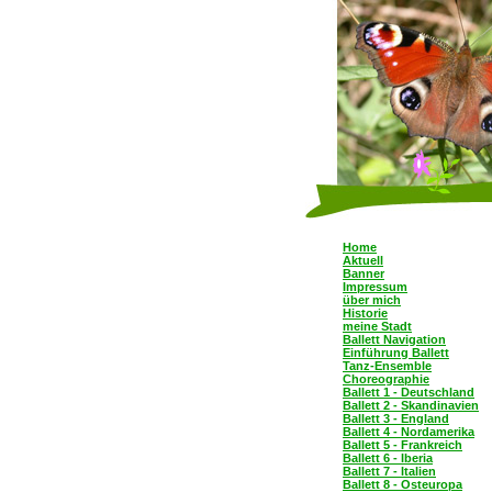
Home
Aktuell
Banner
Impressum
über mich
Historie
meine Stadt
Ballett Navigation
Einführung Ballett
Tanz-Ensemble
Choreographie
Ballett 1 - Deutschland
Ballett 2 - Skandinavien
Ballett 3 - England
Ballett 4 - Nordamerika
Ballett 5 - Frankreich
Ballett 6 - Iberia
Ballett 7 - Italien
Ballett 8 - Osteuropa