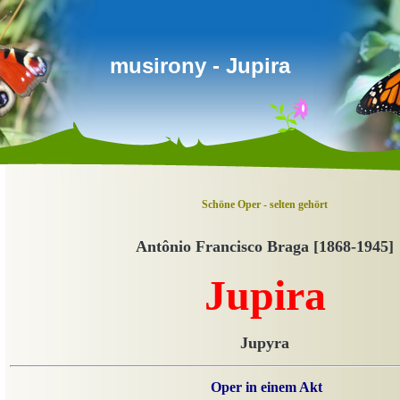
musirony - Jupira
Schöne Oper - selten gehört
Antônio Francisco Braga [1868-1945]
Jupira
Jupyra
Oper in einem Akt