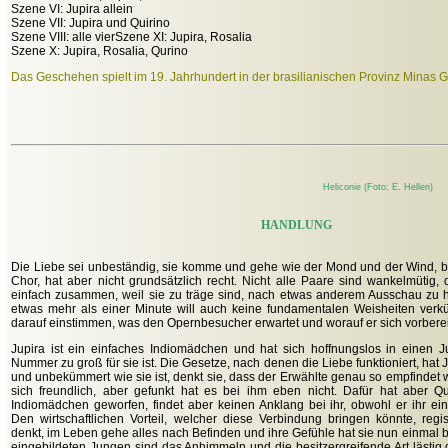
Szene VI: Jupira allein
Szene VII: Jupira und Quirino
Szene VIII: alle vierSzene XI: Jupira, Rosalia
Szene X: Jupira, Rosalia, Qurino
Das Geschehen spielt im 19. Jahrhundert in der brasilianischen Provinz Minas G
Heliconie (Foto: E. Hellen)
HANDLUNG
Die Liebe sei unbeständig, sie komme und gehe wie der Mond und der Wind, be
Chor, hat aber nicht grundsätzlich recht. Nicht alle Paare sind wankelmütig,
einfach zusammen, weil sie zu träge sind, nach etwas anderem Ausschau zu h
etwas mehr als einer Minute will auch keine fundamentalen Weisheiten verkü
darauf einstimmen, was den Opernbesucher erwartet und worauf er sich vorberei
Jupira ist ein einfaches Indiomädchen und hat sich hoffnungslos in einen Ju
Nummer zu groß für sie ist. Die Gesetze, nach denen die Liebe funktioniert, hat J
und unbekümmert wie sie ist, denkt sie, dass der Erwählte genau so empfindet wie
sich freundlich, aber gefunkt hat es bei ihm eben nicht. Dafür hat aber Q
Indiomädchen geworfen, findet aber keinen Anklang bei ihr, obwohl er ihr ei
Den wirtschaftlichen Vorteil, welcher diese Verbindung bringen könnte, regist
denkt, im Leben gehe alles nach Befinden und ihre Gefühle hat sie nun einmal be
eingebildeten Jungen sind das Anhimmeln und die besitzergreifende Art lästi