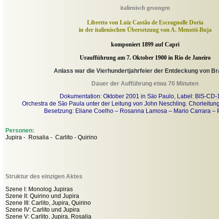
italienisch gesungen
Libretto von Luiz Castão de Escragnolle Doria
in der italienischen Übersetzung von A. Menotti-Buja
komponiert 1899 auf Capri
Uraufführung am 7. Oktober 1900 in Rio de Janeiro
Anlass war die Vierhundertjahrfeier der Entdeckung von Br
Dauer der Aufführung etwa 70 Minuten
Dokumentation: Oktober 2001 in S
ã
o Paulo, Label: BIS-CD
Orchestra de S
ã
o Paula unter der Leitung von John Neschling. Chorleitu
Besetzung: Eliane Coelho – Rosanna Lamosa – Mario Carrara – Ph
Personen:
Jupira - Rosalia - Carlito - Quirino
Struktur des einzigen Aktes
Szene I: Monolog Jupiras
Szene II: Quirino und Jupira
Szene III: Carlito, Jupira, Quirino
Szene IV: Carlito und Jupira
Szene V: Carlito, Jupira, Rosalia