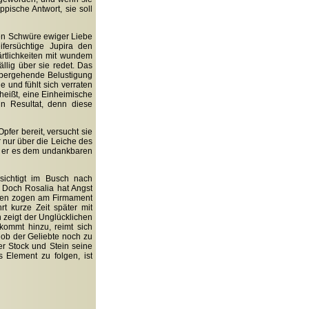
ppische Antwort, sie soll
gen Schwüre ewiger Liebe
fersüchtige Jupira den
rtlichkeiten mit wundem
llig über sie redet. Das
rübergehende Belustigung
 und fühlt sich verraten
heißt, eine Einheimische
in Resultat, denn diese
fer bereit, versucht sie
 nur über die Leiche des
mit er es dem undankbaren
sichtigt im Busch nach
 Doch Rosalia hat Angst
lken zogen am Firmament
rt kurze Zeit später mit
 zeigt der Unglücklichen
kommt hinzu, reimt sich
 ob der Geliebte noch zu
er Stock und Stein seine
Element zu folgen, ist