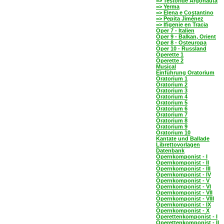
=> Testoride Argonauta
=> Yerma
=> Elena e Costantino
=> Pepita Jiménez
=> Ifigenie en Tracia
Oper 7 - Italien
Oper 9 - Balkan, Orient
Oper 8 - Osteuropa
Oper 10 - Russland
Operette 1
Operette 2
Musical
Einführung Oratorium
Oratorium 1
Oratorium 2
Oratorium 3
Oratorium 4
Oratorium 5
Oratorium 6
Oratorium 7
Oratorium 8
Oratorium 9
Oratorium 10
Kantate und Ballade
Librettovorlagen
Datenbank
Opernkomponist - I
Opernkomponist - II
Opernkomponist - III
Opernkomponist - IV
Opernkomponist - V
Opernkomponist - VI
Opernkomponist - VII
Opernkomponist - VIII
Opernkomponist - IX
Opernkomponist - X
Operettenkomponist - I
Operettenkomponist - II