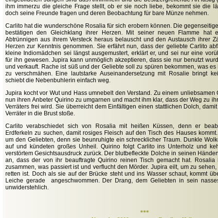
ihm immerzu die gleiche Frage stellt, ob er sie noch liebe, bekommt sie die lä
doch seine Freunde fragen und deren Beobachtung für bare Münze nehmen.
Carlito hat die wunderschöne Rosalia für sich erobern können. Die gegenseiti
bestätigen den Gleichklang ihrer Herzen. Mit seiner neuen Flamme hat ei
Abtrünnigen aus ihrem Versteck heraus belauscht und den Austausch ihrer Zä
Herzen zur Kenntnis genommen. Sie erfährt nun, dass der geliebte Carlito abfä
kleine Indiomädchen sei längst ausgemustert, erklärt er, und sei nur eine vo
für ihn gewesen. Jupira kann unmöglich akzeptieren, dass sie nur benutzt wurde
und verkauft. Rache ist süß und der Geliebte soll zu spüren bekommen, was es 
zu verschmähen. Eine lautstarke Auseinandersetzung mit Rosalie bringt ke
schiebt die Nebenbuhlerin einfach weg.
Jupira kocht vor Wut und Hass umnebelt den Verstand. Zu einem unliebsamen Op
nun ihren Anbeter Quirino zu umgarnen und macht ihm klar, dass der Weg zu ihr
Verräters frei wird. Sie überreicht dem Einfältigen einen stattlichen Dolch, da
Verräter in die Brust stoße.
Carlito verabschiedet sich von Rosalia mit heißen Küssen, denn er beab
Erdferkeln zu suchen, damit rosiges Fleisch auf den Tisch des Hauses kommt.
um den Geliebten, denn sie beunruhigte ein schrecklicher Traum. Dunkle Wo
auf und kündeten großes Unheil. Quirino folgt Carlito ins Unterholz und keh
verstörtem Gesichtsausdruck zurück. Der blutbefleckte Dolche in seinen Händen
an, dass der von ihr beauftragte Quirino reinen Tisch gemacht hat. Rosalia 
zusammen, was passiert ist und verflucht den Mörder. Jupira eilt, um zu sehen,
retten ist. Doch als sie auf der Brücke steht und ins Wasser schaut, kommt üb
Leiche gerade angeschwommen. Der Drang, dem Geliebten in sein nasses 
unwiderstehlich.
***