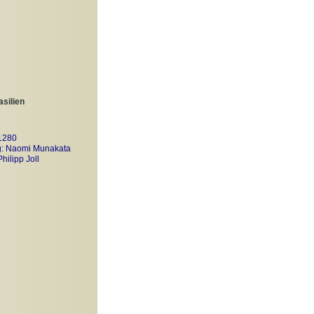
asilien
-1280
ng: Naomi Munakata
ilipp Joll