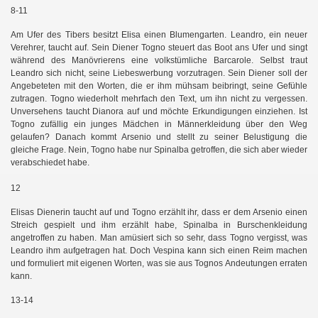
8-11
Am Ufer des Tibers besitzt Elisa einen Blumengarten. Leandro, ein neuer
Verehrer, taucht auf. Sein Diener Togno steuert das Boot ans Ufer und singt
während des Manövrierens eine volkstümliche Barcarole. Selbst traut
Leandro sich nicht, seine Liebeswerbung vorzutragen. Sein Diener soll der
Angebeteten mit den Worten, die er ihm mühsam beibringt, seine Gefühle
zutragen. Togno wiederholt mehrfach den Text, um ihn nicht zu vergessen.
Unversehens taucht Dianora auf und möchte Erkundigungen einziehen. Ist
Togno zufällig ein junges Mädchen in Männerkleidung über den Weg
gelaufen? Danach kommt Arsenio und stellt zu seiner Belustigung die
gleiche Frage. Nein, Togno habe nur Spinalba getroffen, die sich aber wieder
verabschiedet habe.
12
Elisas Dienerin taucht auf und Togno erzählt ihr, dass er dem Arsenio einen
Streich gespielt und ihm erzählt habe, Spinalba in Burschenkleidung
angetroffen zu haben. Man amüsiert sich so sehr, dass Togno vergisst, was
Leandro ihm aufgetragen hat. Doch Vespina kann sich einen Reim machen
und formuliert mit eigenen Worten, was sie aus Tognos Andeutungen erraten
kann.
13-14