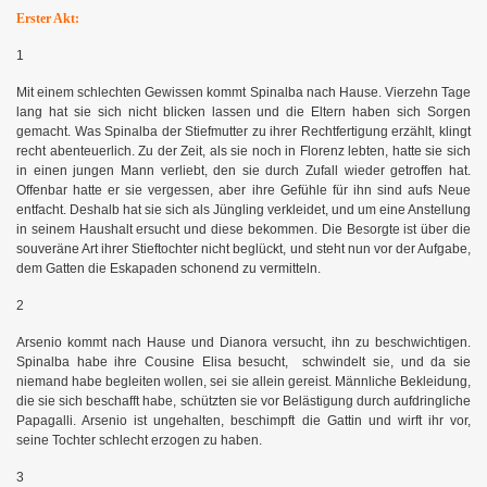
Erster Akt:
1
Mit einem schlechten Gewissen kommt Spinalba nach Hause. Vierzehn Tage
lang hat sie sich nicht blicken lassen und die Eltern haben sich Sorgen
gemacht. Was Spinalba der Stiefmutter zu ihrer Rechtfertigung erzählt, klingt
recht abenteuerlich. Zu der Zeit, als sie noch in Florenz lebten, hatte sie sich
in einen jungen Mann verliebt, den sie durch Zufall wieder getroffen hat.
Offenbar hatte er sie vergessen, aber ihre Gefühle für ihn sind aufs Neue
entfacht. Deshalb hat sie sich als Jüngling verkleidet, und um eine Anstellung
in seinem Haushalt ersucht und diese bekommen. Die Besorgte ist über die
souveräne Art ihrer Stieftochter nicht beglückt, und steht nun vor der Aufgabe,
dem Gatten die Eskapaden schonend zu vermitteln.
2
Arsenio kommt nach Hause und Dianora versucht, ihn zu beschwichtigen.
Spinalba habe ihre Cousine Elisa besucht, schwindelt sie, und da sie
niemand habe begleiten wollen, sei sie allein gereist. Männliche Bekleidung,
die sie sich beschafft habe, schützten sie vor Belästigung durch aufdringliche
Papagalli. Arsenio ist ungehalten, beschimpft die Gattin und wirft ihr vor,
seine Tochter schlecht erzogen zu haben.
3