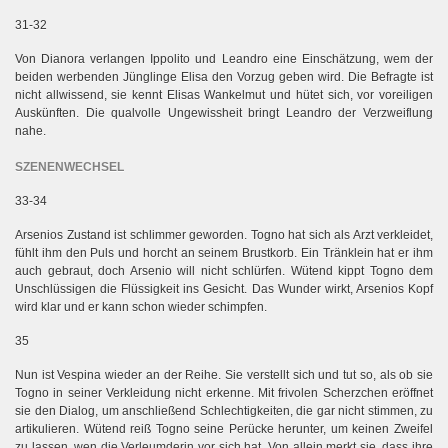
31-32
Von Dianora verlangen Ippolito und Leandro eine Einschätzung, wem der
beiden werbenden Jünglinge Elisa den Vorzug geben wird. Die Befragte ist
nicht allwissend, sie kennt Elisas Wankelmut und hütet sich, vor voreiligen
Auskünften. Die qualvolle Ungewissheit bringt Leandro der Verzweiflung
nahe.
SZENENWECHSEL
33-34
Arsenios Zustand ist schlimmer geworden. Togno hat sich als Arzt verkleidet,
fühlt ihm den Puls und horcht an seinem Brustkorb. Ein Tränklein hat er ihm
auch gebraut, doch Arsenio will nicht schlürfen. Wütend kippt Togno dem
Unschlüssigen die Flüssigkeit ins Gesicht. Das Wunder wirkt, Arsenios Kopf
wird klar und er kann schon wieder schimpfen.
35
Nun ist Vespina wieder an der Reihe. Sie verstellt sich und tut so, als ob sie
Togno in seiner Verkleidung nicht erkenne. Mit frivolen Scherzchen eröffnet
sie den Dialog, um anschließend Schlechtigkeiten, die gar nicht stimmen, zu
artikulieren. Wütend reiß Togno seine Perücke herunter, um keinen Zweifel
zu lassen, wen die Verleumderin vor sich hat. Von allein merkt sie, dass ihre