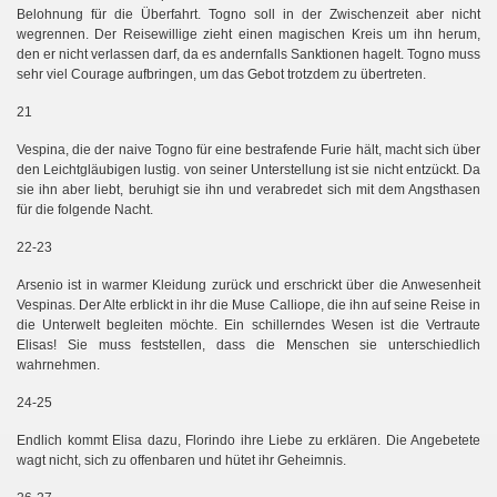
Belohnung für die Überfahrt. Togno soll in der Zwischenzeit aber nicht
wegrennen. Der Reisewillige zieht einen magischen Kreis um ihn herum,
den er nicht verlassen darf, da es andernfalls Sanktionen hagelt. Togno muss
sehr viel Courage aufbringen, um das Gebot trotzdem zu übertreten.
21
Vespina, die der naive Togno für eine bestrafende Furie hält, macht sich über
den Leichtgläubigen lustig.
von seiner Unterstellung ist sie nicht entzückt. Da
sie ihn aber liebt, beruhigt sie ihn und verabredet sich
mit dem Angsthasen
für die folgende Nacht.
22-23
Arsenio ist in warmer Kleidung zurück und erschrickt über die Anwesenheit
Vespinas. Der Alte erblickt in ihr die Muse Calliope, die ihn auf seine Reise in
die Unterwelt begleiten möchte. Ein schillerndes Wesen ist die Vertraute
Elisas! Sie muss feststellen, dass die Menschen sie unterschiedlich
wahrnehmen.
24-25
Endlich kommt Elisa dazu, Florindo ihre Liebe zu erklären. Die Angebetete
wagt nicht, sich zu offenbaren und hütet ihr Geheimnis.