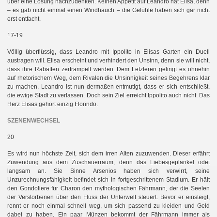
über eine Lösung nachzudenken. Keinen Appetit auf Leandro hat Elisa, denn
– es gab nicht einmal einen Windhauch – die Gefühle haben sich gar nicht
erst entfacht.
17-19
Völlig überflüssig, dass Leandro mit Ippolito in Elisas Garten ein Duell
austragen will. Elisa erscheint und verhindert den Unsinn, denn sie will nicht,
dass ihre Rabatten zertrampelt werden. Dem Letzteren gelingt es ohnehin
auf rhetorischem Weg, dem Rivalen die Unsinnigkeit seines Begehrens klar
zu machen. Leandro ist nun dermaßen entmutigt, dass er sich entschließt,
die ewige Stadt zu verlassen. Doch sein Ziel erreicht Ippolito auch nicht. Das
Herz Elisas gehört einzig Florindo.
SZENENWECHSEL
20
Es wird nun höchste Zeit, sich dem irren Alten zuzuwenden. Dieser erfährt
Zuwendung aus dem Zuschauerraum, denn das Liebesgeplänkel ödet
langsam an. Sie Sinne Arsenios haben sich verwirrt, seine
Unzurechnungsfähigkeit befindet sich in fortgeschrittenem Stadium. Er hält
den Gondoliere für Charon den mythologischen Fährmann, der die Seelen
der Verstorbenen über den Fluss der Unterwelt steuert. Bevor er einsteigt,
rennt er noch einmal schnell weg, um sich passend zu kleiden und Geld
dabei zu haben. Ein paar Münzen bekommt der Fährmann immer als