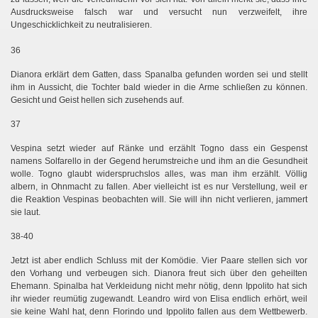
Ausdrucksweise falsch war und versucht nun verzweifelt, ihre
Ungeschicklichkeit zu neutralisieren.
36
Dianora erklärt dem Gatten, dass Spanalba gefunden worden sei und stellt
ihm in Aussicht, die Tochter bald wieder in die Arme schließen zu können.
Gesicht und Geist hellen sich zusehends auf.
37
Vespina setzt wieder auf Ränke und erzählt Togno dass ein Gespenst
namens Solfarello in der Gegend herumstreiche und ihm an die Gesundheit
wolle. Togno glaubt widerspruchslos alles, was man ihm erzählt. Völlig
albern, in Ohnmacht zu fallen. Aber vielleicht ist es nur Verstellung, weil er
die Reaktion Vespinas beobachten will. Sie will ihn nicht verlieren, jammert
sie laut.
38-40
Jetzt ist aber endlich Schluss mit der Komödie. Vier Paare stellen sich vor
den Vorhang und verbeugen sich. Dianora freut sich über den geheilten
Ehemann. Spinalba hat Verkleidung nicht mehr nötig, denn Ippolito hat sich
ihr wieder reumütig zugewandt. Leandro wird von Elisa endlich erhört, weil
sie keine Wahl hat, denn Florindo und Ippolito fallen aus dem Wettbewerb.