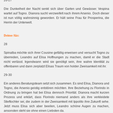
26-27
Die Dunkelheit der Nacht senkt sich über Garten und Gewässer. Vespina
wartet auf Togno. Dianora sucht verzweifelt nach ihrem Arsenio. Doch dieser
ist nun völlig wahnsinnig geworden. Er hält seine Frau für Prosperina, die
Herrin der Unterwelt.
Dritter Akt:
28
Spinalba möchte sich ihrer Cousine gefällig erweisen und versucht Togno zu
überreden, Leandro auf Elisa Hoffnungen zu machen, damit er die Stadt
nicht verlässt. Irgendwann wird sie genötigt sein, ihre wahre Identität zu
offenbaren und dann zerplatzt Elisas Traum von holder Zweisamkeit mit ihr.
29-30
Ein anderes Beratungsteam setzt sich zusammen. Es sind Elisa, Dianora und
Togno, die Arsenio
geistig entstören möchten. Ihre Beziehung zu Florindo in
Ordnung zu bringen hat bei Elisa dennoch Priorität. Dianora macht kurzen
Prozess und erklärt, dass Florindo niemand anders als ihre verkleidete
Stieftochter sei, die zudem in der Zweisamkeit mit Ippolito ihre Zukunft sehe.
Jetzt muss Elisa sich aber beeilen, Leandro schöne Augen zu machen,
ansonsten steht sie ohne einen Liebsten da.