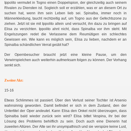
Ippolito vermutet in Togno einen Doppelspion, der gleichzeitig auch seinem
Rivalen zu Diensten ist. Sogleich soll er erzählen, was er an diesem Ort zu
suchen hat, wenn ihm sein Leben lieb sei. Spinalba, immer noch in
Männerkleidung, taucht rechtzeitig auf, um Togno aus der Gefechtszone zu
ziehen. Jetzt ist sie mit Ippolito allein und versucht, ihn dazu zu bringen auf
Elisa zu verzichten. Ippolito ahnt nicht, dass Spinalba vor ihm steht. Mit
Engelszungen redet die Verlassene dem Reumütigen ein schlechtes
Gewissen ein. Wie kann es möglich sein, Elisa zu lieben, nachdem er an
Spinalba schändlichen Verrat geübt hat?
Der Opernbesucher braucht jetzt eine kleine Pause, um den
Verwirrspielchen auch weiterhin aufmerksam folgen zu können. Der Vorhang
senkt sich.
Zweiter Akt:
15-16
Etwas Schlimmes ist passiert. Über den Verlust seiner Tochter ist Arsenio
wahnsinnig geworden. Damit befindet er sich in dem Zustand, den der
Untertitel der Oper andeutet. Kann Elisa den Onkel nicht überzeugen, dass
Spinalba bald wieder zurück sein wird? Elisa bittet Vespina, ihr bei der
Lösung des Problems behilflich zu sein. Doch auch eine Dienerin hat
zuweilen Allüren. Der Alte sei ihr unsympathisch und sie verspüre keine Lust,