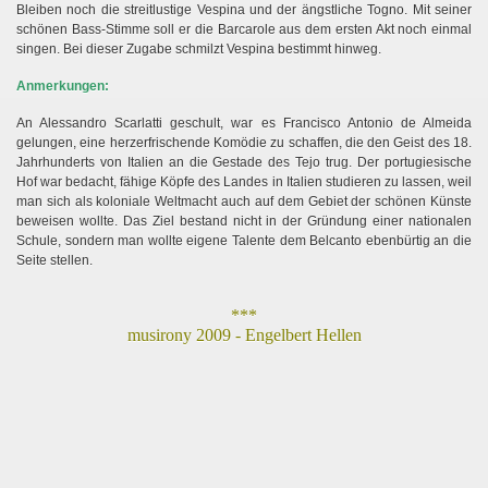
Bleiben noch die streitlustige Vespina und der ängstliche Togno. Mit seiner
schönen Bass-Stimme soll er die Barcarole aus dem ersten Akt noch einmal
singen. Bei dieser Zugabe schmilzt Vespina bestimmt hinweg.
Anmerkungen:
An Alessandro Scarlatti geschult, war es Francisco Antonio de Almeida
gelungen, eine herzerfrischende Komödie zu schaffen, die den Geist des 18.
Jahrhunderts von Italien an die Gestade des Tejo trug. Der portugiesische
Hof war bedacht, fähige Köpfe des Landes in Italien studieren zu lassen, weil
man sich als koloniale Weltmacht auch auf dem Gebiet der schönen Künste
beweisen wollte. Das Ziel bestand nicht in der Gründung einer nationalen
Schule, sondern man wollte eigene Talente dem Belcanto ebenbürtig an die
Seite stellen.
***
musirony 2009 - Engelbert Hellen