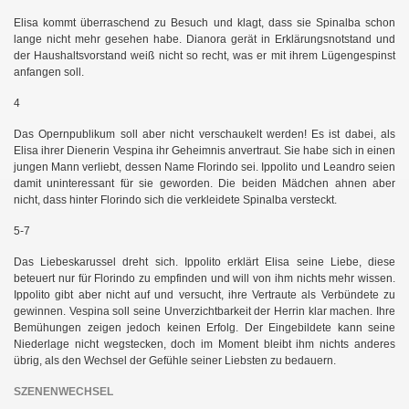
Elisa kommt überraschend zu Besuch und klagt, dass sie Spinalba schon
lange nicht mehr gesehen habe.
Dianora gerät in Erklärungsnotstand und
der Haushaltsvorstand weiß nicht so recht, was er mit ihrem Lügengespinst
anfangen soll.
4
Das Opernpublikum soll aber nicht verschaukelt werden! Es ist dabei, als
Elisa ihrer Dienerin Vespina ihr Geheimnis anvertraut. Sie habe sich in einen
jungen Mann verliebt, dessen Name Florindo sei. Ippolito und Leandro seien
damit uninteressant für sie geworden. Die beiden Mädchen ahnen aber
nicht, dass hinter Florindo sich die verkleidete Spinalba versteckt.
5-7
Das Liebeskarussel dreht sich. Ippolito erklärt Elisa seine Liebe, diese
beteuert nur für Florindo zu empfinden und will von ihm nichts mehr wissen.
Ippolito gibt aber nicht auf und versucht, ihre Vertraute als Verbündete zu
gewinnen. Vespina soll seine Unverzichtbarkeit der Herrin klar machen. Ihre
Bemühungen zeigen jedoch keinen Erfolg. Der Eingebildete kann seine
Niederlage nicht wegstecken, doch im Moment bleibt ihm nichts anderes
übrig, als den Wechsel der Gefühle seiner Liebsten zu bedauern.
SZENENWECHSEL