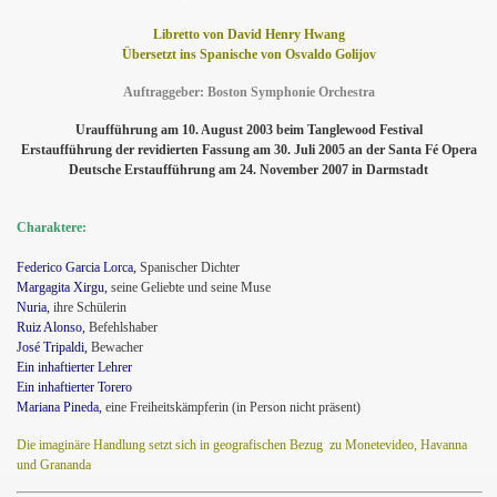
Libretto von David Henry Hwang
Übersetzt ins Spanische von Osvaldo Golijov
Auftraggeber: Boston Symphonie Orchestra
Uraufführung am 10. August 2003 beim Tanglewood Festival
Erstaufführung der revidierten Fassung am 30. Juli 2005 an der Santa Fé Opera
Deutsche Erstaufführung am 24. November 2007 in Darmstadt
Charaktere:
Federico Garcia Lorca,
Spanischer Dichter
Margagita Xirgu,
seine Geliebte und seine Muse
Nuria,
ihre Schülerin
Ruiz Alonso,
Befehlshaber
José Tripaldi,
Bewacher
Ein inhaftierter Lehrer
Ein inhaftierter Torero
Mariana Pineda,
eine Freiheitskämpferin (in Person nicht präsent)
Die imaginäre Handlung setzt sich in geografischen Bezug
zu Monetevideo, Havanna
und Grananda