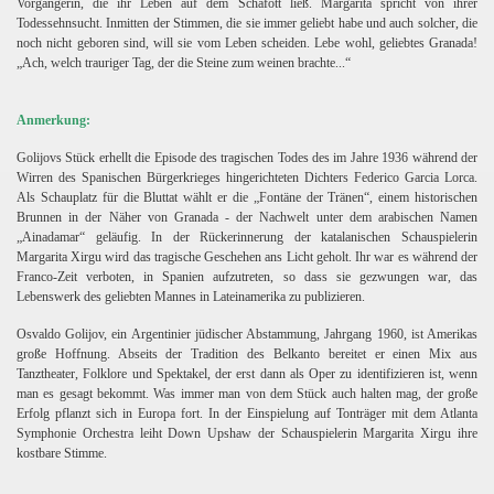
Vorgängerin, die ihr Leben auf dem Schafott ließ. Margarita spricht von ihrer
Todessehnsucht. Inmitten der Stimmen, die sie immer geliebt habe und auch solcher, die
noch nicht geboren sind, will sie vom Leben scheiden. Lebe wohl, geliebtes Granada!
„Ach, welch trauriger Tag, der die Steine zum weinen brachte...“
Anmerkung:
Golijovs Stück erhellt die Episode des tragischen Todes des im Jahre 1936 während der
Wirren des Spanischen Bürgerkrieges hingerichteten Dichters Federico Garcia Lorca.
Als Schauplatz für die Bluttat wählt er die „Fontäne der Tränen“, einem historischen
Brunnen in der Näher von Granada - der Nachwelt unter dem arabischen Namen
„Ainadamar“ geläufig. In der Rückerinnerung der katalanischen Schauspielerin
Margarita Xirgu wird das tragische Geschehen ans Licht geholt. Ihr war es während der
Franco-Zeit verboten, in Spanien aufzutreten, so dass sie gezwungen war, das
Lebenswerk des geliebten Mannes in Lateinamerika zu publizieren.
Osvaldo Golijov, ein Argentinier jüdischer Abstammung, Jahrgang 1960, ist Amerikas
große Hoffnung. Abseits der Tradition des Belkanto bereitet er einen Mix aus
Tanztheater, Folklore und Spektakel, der erst dann als Oper zu identifizieren ist, wenn
man es gesagt bekommt. Was immer man von dem Stück auch halten mag, der große
Erfolg pflanzt sich in Europa fort. In der Einspielung auf Tonträger mit dem Atlanta
Symphonie Orchestra leiht Down Upshaw der Schauspielerin Margarita Xirgu ihre
kostbare Stimme.