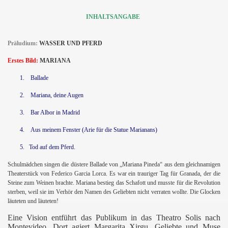
INHALTSANGABE
Präludium:
WASSER UND PFERD
Erstes Bild:
MARIANA
1.
Ballade
2.
Mariana, deine Augen
3.
Bar Albor in Madrid
4.
Aus meinem Fenster (Arie für die Statue Marianans)
5. Tod auf dem Pferd.
Schulmädchen singen die düstere Ballade von „Mariana Pineda“ aus dem gleichnamigen
Theaterstück von Federico Garcia Lorca. Es war ein trauriger Tag für Granada, der die
Steine zum Weinen brachte. Mariana bestieg das Schafott und musste für die Revolution
sterben, weil sie im Verhör den Namen des Geliebten nicht verraten wollte. Die Glocken
läuteten und läuteten!
Eine Vision entführt das Publikum in das Theatro Solis nach
Montevideo. Dort agiert Margarita Xirgu, Geliebte und Muse