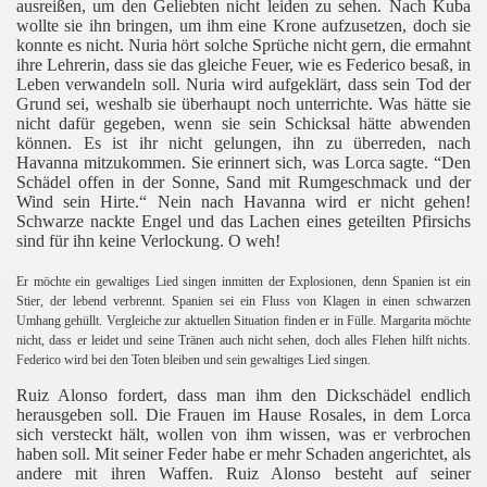
ausreißen, um den Geliebten nicht leiden zu sehen. Nach Kuba
wollte sie ihn bringen, um ihm eine Krone aufzusetzen, doch sie
konnte es nicht. Nuria hört solche Sprüche nicht gern, die ermahnt
ihre Lehrerin, dass sie das gleiche Feuer, wie es Federico besaß, in
Leben verwandeln soll. Nuria wird aufgeklärt, dass sein Tod der
Grund sei, weshalb sie überhaupt noch unterrichte. Was hätte sie
nicht dafür gegeben, wenn sie sein Schicksal hätte abwenden
können. Es ist ihr nicht gelungen, ihn zu überreden, nach
Havanna mitzukommen. Sie erinnert sich, was Lorca sagte. “Den
Schädel offen in der Sonne, Sand mit Rumgeschmack und der
Wind sein Hirte.“ Nein nach Havanna wird er nicht gehen!
Schwarze nackte Engel und das Lachen eines geteilten Pfirsichs
sind für ihn keine Verlockung. O weh!
Er möchte ein gewaltiges Lied singen inmitten der Explosionen, denn Spanien ist ein
Stier, der lebend verbrennt. Spanien sei ein Fluss von Klagen in einen schwarzen
Umhang gehüllt. Vergleiche zur aktuellen Situation finden er in Fülle. Margarita möchte
nicht, dass er leidet und seine Tränen auch nicht sehen, doch alles Flehen hilft nichts.
Federico wird bei den Toten bleiben und sein gewaltiges Lied singen.
Ruiz Alonso fordert, dass man ihm den Dickschädel endlich
herausgeben soll. Die Frauen im Hause Rosales, in dem Lorca
sich versteckt hält, wollen von ihm wissen, was er verbrochen
haben soll. Mit seiner Feder habe er mehr Schaden angerichtet, als
andere mit ihren Waffen. Ruiz Alonso besteht auf seiner