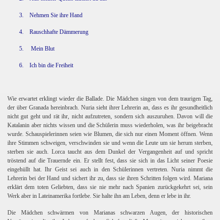
3.
Nehmen Sie ihre Hand
4.
Rauschhafte Dämmerung
5.
Mein Blut
6.
Ich bin die Freiheit
Wie erwartet erklingt wieder die Ballade. Die Mädchen singen von dem traurigen Tag,
der über Granada hereinbrach. Nuria sieht ihrer Lehrerin an, dass es ihr gesundheitlich
nicht gut geht und rät ihr, nicht aufzutreten, sondern sich auszuruhen. Davon will die
Katalanin aber nichts wissen und die Schülerin muss wiederholen, was ihr beigebracht
wurde. Schauspielerinnen seien wie Blumen, die sich nur einen Moment öffnen. Wenn
ihre Stimmen schweigen, verschwinden sie und wenn die Leute um sie herum sterben,
sterben sie auch. Lorca taucht aus dem Dunkel der Vergangenheit auf und spricht
tröstend auf die Trauernde ein. Er stellt fest, dass sie sich in das Licht seiner Poesie
eingehüllt hat. Ihr Geist sei auch in den Schülerinnen vertreten. Nuria nimmt die
Lehrerin bei der Hand und sichert ihr zu, dass sie ihren Schritten folgen wird. Mariana
erklärt dem toten Geliebten, dass sie nie mehr nach Spanien zurückgekehrt sei, sein
Werk aber in Lateinamerika fortlebe. Sie halte ihn am Leben, denn er lebe in ihr.
Die Mädchen schwärmen von Marianas schwarzen Augen, der historischen