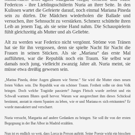
Federicos - ihre Lieblingsschülerin Nuria an ihrer Seite. In den
Kulissen wartet die Gefeierte darauf, noch einmal Mariana Pineda
sein zu dürfen. Die Mädchen wiederholen die Ballade und
versuchen, ihre Sehnsucht zu verstärken. Schmerz schüttelte ihren
Leib an jenem Tag, als sie seine Hand nahm. Die Schauspielerin
fühlt gleichzeitig als Mutter und als Geliebte.
Alt zu werden war Federico nicht vergönnt. Ströme von Tränen
hat sie für ihn vergossen, denn sie spielte Nacht für Nacht die
Frauen in seinen Stücken. Als sie „Mariana“ das erste Mal
aufführten, war die Republik noch ein Traum. Sie selbst war
damals noch jung, vielleicht zwanzig Jahre alt. Nuria meint, sie
müsse etwa dreißig gewesen sein.
„Marina Pineda, deine Augen glänzen wie Sterne.“ Sie wird die Mutter eines neuen
freien Volkes sein. Die Republik war ein schöner Traum. Freiheit sollte sie dem Volk
bringen. Doch welche Tragödie passierte? Junges Fleisch wurde zerfetzt und ein
Schwall warmen Blutes quoll hervor. Warum war ausgerechnet ihm dieses Schicksal
bestimmt, anstatt in einem Spanien zu leben, wie er und Mariana es sich erträumten? Er
wurde massakriert und verscharrt.
Nuria versucht, Margarita auf andere Gedanken zu bringen. Sie soll ihr von der ersten
Begegnung in der Bar Albor in Madrid erzählen.
Nun ist es endlich so weit, dass Lorca in Person auftritt. Seine Poesie wirkt ein bisschen