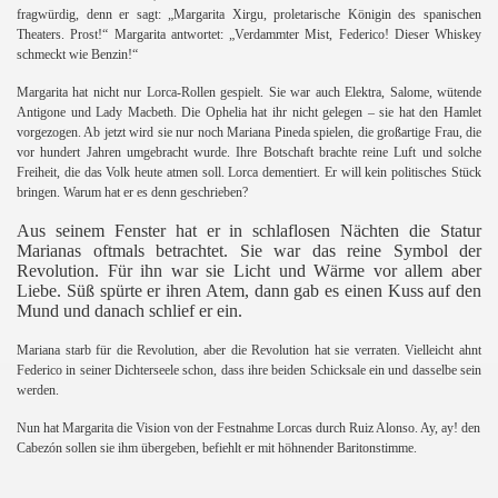
fragwürdig, denn er sagt: „Margarita Xirgu, proletarische Königin des spanischen
Theaters. Prost!“ Margarita antwortet: „Verdammter Mist, Federico! Dieser Whiskey
schmeckt wie Benzin!“
Margarita hat nicht nur Lorca-Rollen gespielt. Sie war auch Elektra, Salome, wütende
Antigone und Lady Macbeth. Die Ophelia hat ihr nicht gelegen – sie hat den Hamlet
vorgezogen. Ab jetzt wird sie nur noch Mariana Pineda spielen, die großartige Frau, die
vor hundert Jahren umgebracht wurde. Ihre Botschaft brachte reine Luft und solche
Freiheit, die das Volk heute atmen soll. Lorca dementiert. Er will kein politisches Stück
bringen. Warum hat er es denn geschrieben?
Aus seinem Fenster hat er in schlaflosen Nächten die Statur
Marianas oftmals betrachtet. Sie war das reine Symbol der
Revolution. Für ihn war sie Licht und Wärme vor allem aber
Liebe. Süß spürte er ihren Atem, dann gab es einen Kuss auf den
Mund und danach schlief er ein.
Mariana starb für die Revolution, aber die Revolution hat sie verraten. Vielleicht ahnt
Federico in seiner Dichterseele schon, dass ihre beiden Schicksale ein und dasselbe sein
werden.
Nun hat Margarita die Vision von der Festnahme Lorcas durch Ruiz Alonso. Ay, ay! den
Cabezón sollen sie ihm übergeben, befiehlt er mit höhnender Baritonstimme.