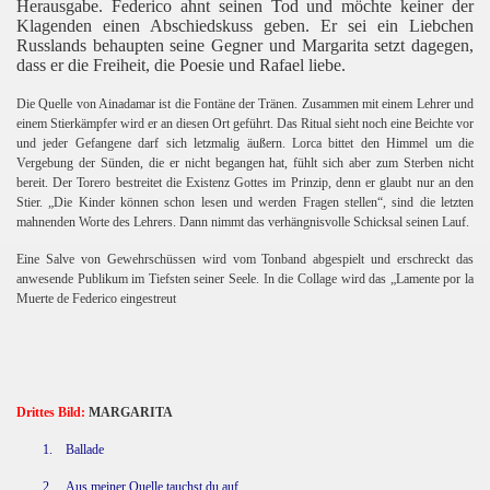
Herausgabe. Federico ahnt seinen Tod und möchte keiner der
Klagenden einen Abschiedskuss geben. Er sei ein Liebchen
Russlands behaupten seine Gegner und Margarita setzt dagegen,
dass er die Freiheit, die Poesie und Rafael liebe.
Die Quelle von Ainadamar ist die Fontäne der Tränen. Zusammen mit einem Lehrer und
einem Stierkämpfer wird er an diesen Ort geführt. Das Ritual sieht noch eine Beichte vor
und jeder Gefangene darf sich letzmalig äußern. Lorca bittet den Himmel um die
Vergebung der Sünden, die er nicht begangen hat, fühlt sich aber zum Sterben nicht
bereit. Der Torero bestreitet die Existenz Gottes im Prinzip, denn er glaubt nur an den
Stier. „Die Kinder können schon lesen und werden Fragen stellen“, sind die letzten
mahnenden Worte des Lehrers. Dann nimmt das verhängnisvolle Schicksal seinen Lauf.
Eine Salve von Gewehrschüssen wird vom Tonband abgespielt und erschreckt das
anwesende Publikum im Tiefsten seiner Seele. In die Collage wird das „Lamente por la
Muerte de Federico eingestreut
Drittes Bild:
MARGARITA
1.
Ballade
2.
Aus meiner Quelle tauchst du auf