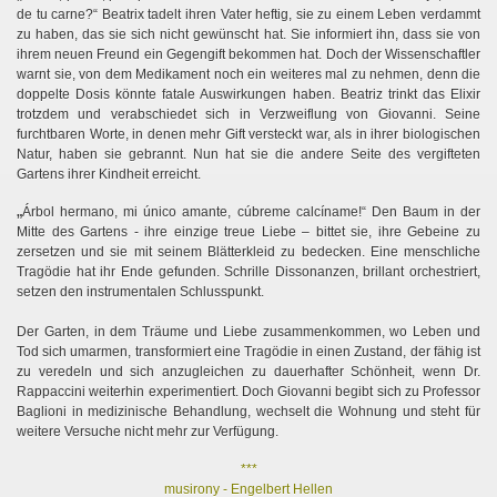
de tu carne?“ Beatrix tadelt ihren Vater heftig, sie zu einem Leben verdammt
zu haben, das sie sich nicht gewünscht hat. Sie informiert ihn, dass sie von
ihrem neuen Freund ein Gegengift bekommen hat. Doch der Wissenschaftler
warnt sie, von dem Medikament noch ein weiteres mal zu nehmen, denn die
doppelte Dosis könnte fatale Auswirkungen haben. Beatriz trinkt das Elixir
trotzdem und verabschiedet sich in Verzweiflung von Giovanni. Seine
furchtbaren Worte, in denen mehr Gift versteckt war, als in ihrer biologischen
Natur, haben sie gebrannt. Nun hat sie die andere Seite des vergifteten
Gartens ihrer Kindheit erreicht.
„
Árbol hermano, mi único amante, cúbreme calcíname!“ Den Baum in der
Mitte des Gartens - ihre einzige treue Liebe – bittet sie, ihre Gebeine zu
zersetzen und sie mit seinem Blätterkleid zu bedecken. Eine menschliche
Tragödie hat ihr Ende gefunden. Schrille Dissonanzen, brillant orchestriert,
setzen den instrumentalen Schlusspunkt.
Der Garten, in dem Träume und Liebe zusammenkommen, wo Leben und
Tod sich umarmen, transformiert eine Tragödie in einen Zustand, der fähig ist
zu veredeln und sich anzugleichen zu dauerhafter Schönheit, wenn Dr.
Rappaccini weiterhin experimentiert. Doch Giovanni begibt sich zu Professor
Baglioni in medizinische Behandlung, wechselt die Wohnung und steht für
weitere Versuche nicht mehr zur Verfügung.
***
musirony - Engelbert Hellen