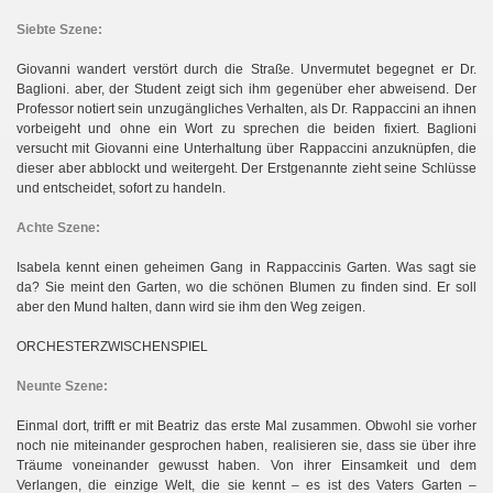
Siebte Szene:
Giovanni wandert verstört durch die Straße. Unvermutet begegnet er Dr.
Baglioni. aber, der Student zeigt sich ihm gegenüber eher abweisend. Der
Professor notiert sein unzugängliches Verhalten, als Dr. Rappaccini an ihnen
vorbeigeht und ohne ein Wort zu sprechen die beiden fixiert. Baglioni
versucht mit Giovanni eine Unterhaltung über Rappaccini anzuknüpfen, die
dieser aber abblockt und weitergeht. Der Erstgenannte zieht seine Schlüsse
und entscheidet, sofort zu handeln.
Achte Szene:
Isabela kennt einen geheimen Gang in Rappaccinis Garten. Was sagt sie
da? Sie meint den Garten, wo die schönen Blumen zu finden sind. Er soll
aber den Mund halten, dann wird sie ihm den Weg zeigen.
ORCHESTERZWISCHENSPIEL
Neunte Szene:
Einmal dort, trifft er mit Beatriz das erste Mal zusammen. Obwohl sie vorher
noch nie miteinander gesprochen haben, realisieren sie, dass sie über ihre
Träume voneinander gewusst haben. Von ihrer Einsamkeit und dem
Verlangen, die einzige Welt, die sie kennt – es ist des Vaters Garten –