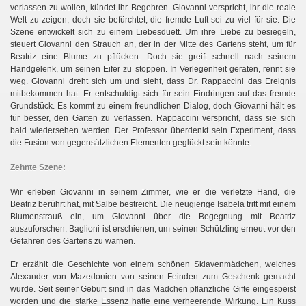
verlassen zu wollen, kündet ihr Begehren. Giovanni verspricht, ihr die reale
Welt zu zeigen, doch sie befürchtet, die fremde Luft sei zu viel für sie. Die
Szene entwickelt sich zu einem Liebesduett. Um ihre Liebe zu besiegeln,
steuert Giovanni den Strauch an, der in der Mitte des Gartens steht, um für
Beatriz eine Blume zu pflücken. Doch sie greift schnell nach seinem
Handgelenk, um seinen Eifer zu stoppen. In Verlegenheit geraten, rennt sie
weg. Giovanni dreht sich um und sieht, dass Dr. Rappaccini das Ereignis
mitbekommen hat. Er entschuldigt sich für sein Eindringen auf das fremde
Grundstück. Es kommt zu einem freundlichen Dialog, doch Giovanni hält es
für besser, den Garten zu verlassen. Rappaccini verspricht, dass sie sich
bald wiedersehen werden. Der Professor überdenkt sein Experiment, dass
die Fusion von gegensätzlichen Elementen geglückt sein könnte.
Zehnte Szene:
Wir erleben Giovanni in seinem Zimmer, wie er die verletzte Hand, die
Beatriz berührt hat, mit Salbe bestreicht. Die neugierige Isabela tritt mit einem
Blumenstrauß ein, um Giovanni über die Begegnung mit Beatriz
auszuforschen. Baglioni ist erschienen, um seinen Schützling erneut vor den
Gefahren des Gartens zu warnen.
Er erzählt die Geschichte von einem schönen Sklavenmädchen, welches
Alexander von Mazedonien von seinen Feinden zum Geschenk gemacht
wurde. Seit seiner Geburt sind in das Mädchen pflanzliche Gifte eingespeist
worden und die starke Essenz hatte eine verheerende Wirkung. Ein Kuss