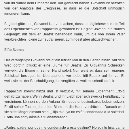
von ihr würde dem Eroberer den Tod gebracht haben. Giovanni ist betroffen
von der Analogie der Ereignisse, so dass er die Botschaft unmöglich
ignorieren kann.
Baglioni glückt es, Giovanni klar zu machen, dass er möglicherweise ein Teil
des Experimentes von Rappaccini geworden ist. Er gibt Giovanni ein starkes
Gegengift, mit dem er Beatriz behandeln kann, um die von ihrem Vater
verabreichten Toxine zu neutralisieren, zumindest aber abzuschwächen.
Elfte Szene:
Der verängstigte Giovanni steigt ein letzten Mal in den Garten hinab. Auf dem
Weg dorthin pflückt er eine Blume für Beatriz. Zu Giovannis Schrecken
verwelkt die Blume in seiner Hand sofort. Nun weiß er, dass sein eigenes
Schicksal besiegelt ist. Überquellend vor Liebe tritt Beatriz auf ihn zu. Er
weist sie mit der Beschuldigung, ihn vergiften zu wollen, schroff zurück.
Rappaccini kommt hinzu und ist verzückt, mit seinem Experiment Erfolg
gehabt zu haben. Wenn Beatriz und ihr Liebhaber sich zwecks Fortpflanzung
vereinigen, können sie den Anfang für neues unbesiegbares Leben setzen.
Er rät seiner Tochter, ihm eine Blume in die Hand zu drücken. Danach wird
sie nicht länger einsam sein. „Hija mia, ya no estás condenada a la soledad.
Corta una flor y dásela a tu enamorado.“
„
Padre, padre, por qué me condenaste a este destino? No soy tu hija, carne