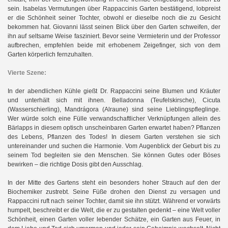
sein. Isabelas Vermutungen über Rappaccinis Garten bestätigend, lobpreist
er die Schönheit seiner Tochter, obwohl er dieselbe noch die zu Gesicht
bekommen hat. Giovanni lässt seinen Blick über den Garten schweifen, der
ihn auf seltsame Weise fasziniert. Bevor seine Vermieterin und der Professor
aufbrechen, empfehlen beide mit erhobenem Zeigefinger, sich von dem
Garten körperlich fernzuhalten.
Vierte Szene:
In der abendlichen Kühle gießt Dr. Rappaccini seine Blumen und Kräuter
und unterhält sich mit ihnen. Belladonna (Teufelskirsche), Cicuta
(Wasserschierling), Mandrágora (Alraune) sind seine Lieblingspfleglinge.
Wer würde solch eine Fülle verwandschaftlicher Verknüpfungen allein des
Bärlapps in diesem optisch unscheinbaren Garten erwartet haben? Pflanzen
des Lebens, Pflanzen des Todes! In diesem Garten verstehen sie sich
untereinander und suchen die Harmonie. Vom Augenblick der Geburt bis zu
seinem Tod begleiten sie den Menschen. Sie können Gutes oder Böses
bewirken – die richtige Dosis gibt den Ausschlag.
In der Mitte des Gartens steht ein besonders hoher Strauch auf den der
Biochemiker zustrebt. Seine Füße drohen den Dienst zu versagen und
Rappaccini ruft nach seiner Tochter, damit sie ihn stützt. Während er vorwärts
humpelt, beschreibt er die Welt, die er zu gestalten gedenkt – eine Welt voller
Schönheit, einen Garten voller lebender Schätze, ein Garten aus Feuer, in