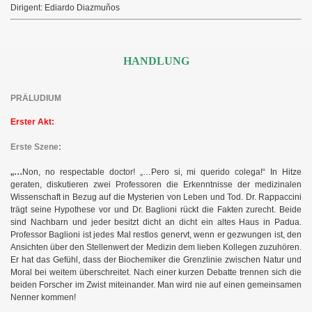
Dirigent: Ediardo Diazmu
ñ
os
HANDLUNG
PRÄLUDIUM
Erster Akt:
Erste Szene:
„...
Non, no respectable doctor! „…Pero si, mi querido colega!“ In Hitze
geraten, diskutieren zwei Professoren die Erkenntnisse der medizinalen
Wissenschaft in Bezug auf die Mysterien von Leben und Tod. Dr. Rappaccini
trägt seine Hypothese vor und Dr. Baglioni rückt die Fakten zurecht. Beide
sind Nachbarn und jeder besitzt dicht an dicht ein altes Haus in Padua.
Professor Baglioni ist jedes Mal restlos genervt, wenn er gezwungen ist, den
Ansichten über den Stellenwert der Medizin dem lieben Kollegen zuzuhören.
Er hat das Gefühl, dass der Biochemiker die Grenzlinie zwischen Natur und
Moral bei weitem überschreitet. Nach einer kurzen Debatte trennen sich die
beiden Forscher im Zwist miteinander. Man wird nie auf einen gemeinsamen
Nenner kommen!