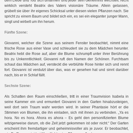
dem Liebe und Tod sich umarmen und jeder sein Geheimnis wechselt. Nicht
wirklich versteht Beatrix des Vaters visionäre Träume. Allein gelassen,
grübelt sie über ihr eigenes Schicksal unter diesen vielen Pflanzen nach. Sie
spricht zu einem Baum und bildet sich ein, es sei ein eleganter junger Mann,
singt und wirbelt um ihn herum.
Fünfte Szene:
Giovanni, welcher die Szene aus seinem Fenster beobachtet, nimmt eine
frische Rose aus einer Vase und schleudert sie zu dem Mädchen herunter.
Beatrix hebt die Rose auf, aber die Blume schrumpft unter ihrer Berührung
bis zu Unkenntlichkeit. Giovanni ruft den Namen der Schönen. Furchtsam
schaut das Mädchen auf, versteckt die verblühte Rose hinter sich und rennt
fort. Giovanni ist verdutzt über das, was er gesehen hat und sinnt darüber
nach, bis er in Schlaf fällt.
Sechste Szene:
Als Schatten den Raum einschließen, tritt in einer Traumvision Isabela in
seine Kammer ein und ermuntert Giovanni in den Garten hinabzusteigen,
weil dort sein Traum wahr werden wird. In seiner Phantasie hört er die
Stimmen von Blumen, die ihn einladen, sich mit ihnen zu verbinden. „Ya es
hora. No es hora. Ahora es ahora – Es geht den personifizierten Blume
witzigerweise darum, ob die Zeit jetzt gekommen ist oder nicht.“ Der Garten
erscheint ihm fremdartiger und geheimnisvoller als je zuvor. Er beobachtet,