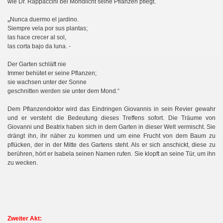
wie Dr. Rappaccini bei Mondlicht seine Pflanzen pflegt.
„
Nunca duermo el jardino.
Siempre vela por sus plantas;
las hace crecer al sol,
las corta bajo da luna. -
Der Garten schläft nie
Immer behütet er seine Pflanzen;
sie wachsen unter der Sonne
geschnitten werden sie unter dem Mond.“
Dem Pflanzendoktor wird das Eindringen Giovannis in sein Revier gewahr
und er versteht die Bedeutung dieses Treffens sofort. Die Träume von
Giovanni und Beatrix haben sich in dem Garten in dieser Welt vermischt. Sie
drängt ihn, ihr näher zu kommen und um eine Frucht von dem Baum zu
pflücken, der in der Mitte des Gartens steht. Als er sich anschickt, diese zu
berühren, hört er Isabela seinen Namen rufen. Sie klopft an seine Tür, um ihn
zu wecken.
Zweiter Akt: