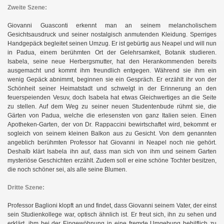
Zweite Szene:
Giovanni Guasconti erkennt man an seinem melancholischem
Gesichtsausdruck und seiner nostalgisch anmutenden Kleidung. Sperriges
Handgepäck begleitet seinen Umzug. Er ist gebürtig aus Neapel und will nun
in Padua, einem berühmten Ort der Gelehrsamkeit, Botanik studieren.
Isabela, seine neue Herbergsmutter, hat den Herankommenden bereits
ausgemacht und kommt ihm freundlich entgegen. Während sie ihm ein
wenig Gepäck abnimmt, beginnen sie ein Gespräch. Er erzählt ihr von der
Schönheit seiner Heimatstadt und schwelgt in der Erinnerung an den
feuerspeienden Vesuv, doch Isabela hat etwas Gleichwertiges an die Seite
zu stellen. Auf dem Weg zu seiner neuen Studentenbude rühmt sie, die
Gärten von Padua, welche die erlesensten von ganz Italien seien. Einen
Apotheken-Garten, der von Dr. Rappaccini bewirtschaftet wird, bekommt er
sogleich von seinem kleinen Balkon aus zu Gesicht. Von dem genannten
angeblich berühmten Professor hat Giovanni in Neapel noch nie gehört.
Deshalb klärt Isabela ihn auf, dass man sich von ihm und seinem Garten
mysteriöse Geschichten erzählt. Zudem soll er eine schöne Tochter besitzen,
die noch schöner sei, als alle seine Blumen.
Dritte Szene:
Professor Baglioni klopft an und findet, dass Giovanni seinem Vater, der einst
sein Studienkollege war, optisch ähnlich ist. Er freut sich, ihn zu sehen und
erklärt, ihm bei der Eingewöhnung in eine fremde Umgebung behilflich zu