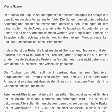
Vierte Szene:
n
Im prunkvolle
Aufputz als Mondpriesterin erscheint Amagoia mit Amaya und
dem Boten vor dem Versammelten Volk. Die Seherin bemerkt die gedrückte
Stimmung und erklärt den Anwesenden, dass sie süßen Hoffnungen ihr Herz
öffnen sollen. Heute Abend erscheine der Vollmond als Vorbote glorreicher
Zeiten, die für den Aitormendi kommen werden. Wie ruhig ist der Himmel! Die
Besucher sollen sich ganz in den Anblick des heiligen Mondes versenken
und ihre Aufmerksamkeit nach Osten richten.
In dem Dunst der Ruhe, die folgt, erscheint überraschend Teodosio und steht
plötzlich in ihrer Mitte. „Komm her, Fremder“, fordert Amagoia ihn auf! Der Ort,
an dem loyale Basken die Feste ihrer Vorväter feiern, sei nicht geheim und
wird deshalb auch nicht unter Verschluss gehalten!
Die Tochter des Aitor soll nicht denken, dass er zum Spionieren
hergekommen sei! Erfreut flüstert Amaya ihrer Tante zu: „Er ist hier!“ Doch
Amagoia ist so aufgeregt, dass sie denkt, sie spricht von dem Mann, den ihre
Gedanken immerzu umkreisen.
Asier, Asier! Allzu lange hat sie auf ihren süßen Singvogel gewartet. Ihr Herz
hat ihr erzählt, dass das Mondfest ihn herbringen wird. Und so ist es
gekommen. Alle sollen ihn anschauen, denn das sei der mannhafte Baske,
der ihr vorschwebe. Das Glück hat ihn nicht verlassen. „Möchte er nicht