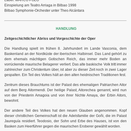
Label: MARCO POLO
Einspielung am Teatro Arriaga in Bilbao 1998
Bilbao Symphonie-Orchester unter Theo Alcántara
HANDLUNG
Zeitgeschichtlicher Abriss und Vorgeschichte der Oper
Die Handlung spielt im frühen 8. Jahrhundert im Lande Vasconia, dem
Baskenland an der Nordküste der iberischen Halbinsel. Das Land gehört zu
dem ehemals mächtigen Gotischen Reich, das immer mehr Boden an
vorrückende maurische Belagerer verliert. Das alte baskische Volk tritt immer
zahlreicher zum Christentum über, ist aber zu dieser Zeit noch in zwei Lager
gespalten. Ein Teil des Volkes hält an den alten heidnischen Traditionen fest.
Zentrum dieses Brauchtums ist der Palast des ehemaligen Patriarchen Aitor
auf dem Berg Aitormendi. Der heilige Palast, Aitorechea genannt, wird nun
von der Priesterin Amagoia und von ihrer Nichte Amaya, der Erbin Aitors,
bewohnt.
Der andere Teil des Volkes hat den neuen Glauben angenommen. Kopf
dieser christlichen Gemeinschaft ist die Adelsfamilie der Go
ñ
i, die im Palast
Jaureguía residiert. Teodosio, der Sohn und Erbe des Hauses, ist von den
Basken zum Heerführer gegen die maurischen Eroberer gewählt worden.