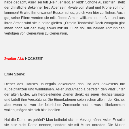
habe gedacht, Asier sei tot! „Nein, er lebt, er lebt!“ Schöne Aussichten, stellt
der christliche Bekenner fest. Aber sein Rivale von Braut und Krone soll nur
kommen! Er wird ihn erwarten! Besser sei es, gleich von hier zu fliehen. Auch
gut, seine Eltern werden sie mit offenen Armen willkommen heißen und aus
ihren Armen wird sie in seine gleiten. „O mein Teodosio!“ Doch Amagoia gibt
ihnen noch auf den Weg etwas mit: Ihr Fluch soll die beiden Abtrünnigen
verfolgen von Generation zu Generation.
Zweiter Akt:
HOCHZEIT
Erste Szene:
Diener des Hauses Jaureguía dekorieren das Tor des Anwesens mit
Kübelpflanzen und Wildblumen. Asier und Amagoia betreten den Platz unter
der alten Eiche. Ein herbeieilender Diener denkt es seien Hochzeitsgäste
und tadelt ihre Verspätung. Die Eingeladenen seien schon alle in der Kirche,
h
aber wenn sie von der feierlic
en Zeremonie noch etwas mitbekommen
wollen, mögen sie sich bitte beeilen.
Hat die Dame es gehört? Man befindet sich in Verzug, höhnt Asier. Er solle
sie bitte nicht Dame nennen, sondern sie mit Mutter anreden! Die Mutter