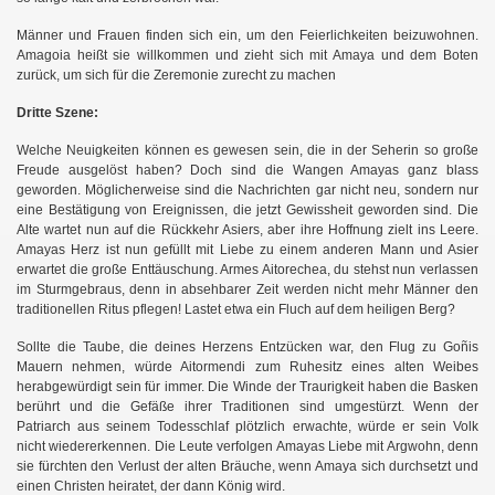
Männer und Frauen finden sich ein, um den Feierlichkeiten beizuwohnen.
Amagoia heißt sie willkommen und zieht sich mit Amaya und dem Boten
zurück, um sich für die Zeremonie zurecht zu machen
Dritte Szene:
Welche Neuigkeiten können es gewesen sein, die in der Seherin so große
Freude ausgelöst haben? Doch sind die Wangen Amayas ganz blass
geworden. Möglicherweise sind die Nachrichten gar nicht neu, sondern nur
eine Bestätigung von Ereignissen, die jetzt Gewissheit geworden sind. Die
Alte wartet nun auf die Rückkehr Asiers, aber ihre Hoffnung zielt ins Leere.
Amayas Herz ist nun gefüllt mit Liebe zu einem anderen Mann und Asier
erwartet die große Enttäuschung. Armes Aitorechea, du stehst nun verlassen
im Sturmgebraus, denn in absehbarer Zeit werden nicht mehr Männer den
traditionellen Ritus pflegen! Lastet etwa ein Fluch auf dem heiligen Berg?
Sollte die Taube, die deines Herzens Entzücken war, den Flug zu Goñis
Mauern nehmen, würde Aitormendi zum Ruhesitz eines alten Weibes
herabgewürdigt sein für immer. Die Winde der Traurigkeit haben die Basken
berührt und die Gefäße ihrer Traditionen sind umgestürzt. Wenn der
Patriarch aus seinem Todesschlaf plötzlich erwachte, würde er sein Volk
nicht wiedererkennen. Die Leute verfolgen Amayas Liebe mit Argwohn, denn
sie fürchten den Verlust der alten Bräuche, wenn Amaya sich durchsetzt und
einen Christen heiratet, der dann König wird.