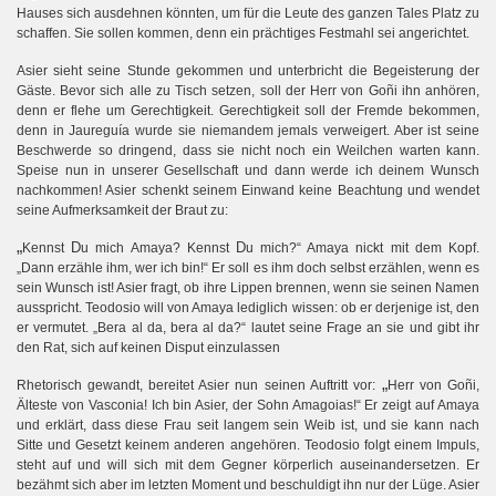
Hauses sich ausdehnen könnten, um für die Leute des ganzen Tales Platz zu
schaffen. Sie sollen kommen, denn ein prächtiges Festmahl sei angerichtet.
Asier sieht seine Stunde gekommen und unterbricht die Begeisterung der
Gäste. Bevor sich alle zu Tisch setzen, soll der Herr von
Goñi ihn anhören,
denn er flehe um Gerechtigkeit. Gerechtigkeit soll der Fremde bekommen,
denn in Jaureguía wurde sie niemandem jemals verweigert. Aber ist seine
Beschwerde so dringend, dass sie nicht noch ein Weilchen warten kann.
Speise nun in unserer Gesellschaft und dann werde ich deinem Wunsch
nachkommen! Asier schenkt seinem Einwand keine Beachtung und wendet
seine Aufmerksamkeit der Braut zu:
„
D
D
Kennst
u mich Amaya? Kennst
u mich?“ Amaya nickt mit dem Kopf.
„Dann erzähle ihm, wer ich bin!“ Er soll es ihm doch selbst erzählen, wenn es
sein Wunsch ist! Asier fragt, ob ihre Lippen brennen, wenn sie seinen Namen
ausspricht. Teodosio will von Amaya lediglich wissen: ob er derjenige ist, den
er vermutet. „Bera al da, bera al da?“ lautet seine Frage an sie und gibt ihr
den Rat, sich auf keinen Disput einzulassen
„
Rhetorisch gewandt, bereitet Asier nun seinen Auftritt vor:
Herr von Goñi,
Älteste von Vasconia! Ich bin Asier, der Sohn Amagoias!“ Er zeigt auf Amaya
und erklärt, dass diese Frau seit langem sein Weib ist, und sie kann nach
Sitte und Gesetzt keinem anderen angehören. Teodosio folgt einem Impuls,
steht auf und will sich mit dem Gegner körperlich auseinandersetzen. Er
bezähmt sich aber im letzten Moment und beschuldigt ihn nur der Lüge. Asier