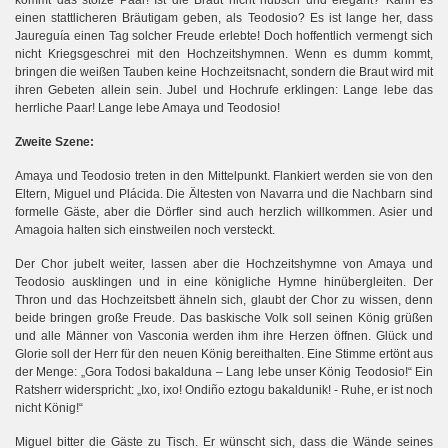
kommt das stolze Paar! Ist die Braut nicht hübsch und elegant? Kann es
einen stattlicheren Bräutigam geben, als Teodosio? Es ist lange her, dass
Jaureguía einen Tag solcher Freude erlebte! Doch hoffentlich vermengt sich
nicht Kriegsgeschrei mit den Hochzeitshymnen. Wenn es dumm kommt,
bringen die weißen Tauben keine Hochzeitsnacht, sondern die Braut wird mit
ihren Gebeten allein sein. Jubel und Hochrufe erklingen: Lange lebe das
herrliche Paar! Lange lebe Amaya und Teodosio!
Zweite Szene:
Amaya und Teodosio treten in den Mittelpunkt. Flankiert werden sie von den
Eltern, Miguel und Plácida. Die Ältesten von Navarra und die Nachbarn sind
formelle Gäste, aber die Dörfler sind auch herzlich willkommen. Asier und
Amagoia halten sich einstweilen noch versteckt.
Der Chor jubelt weiter, lassen aber die Hochzeitshymne von Amaya und
Teodosio ausklingen und in eine königliche Hymne hinübergleiten. Der
Thron und das Hochzeitsbett ähneln sich, glaubt der Chor zu wissen, denn
beide bringen große Freude. Das baskische Volk soll seinen König grüßen
a
und alle Männer von Vasconi
werden ihm ihre Herzen öffnen. Glück und
Glorie soll der Herr für den neuen König bereithalten. Eine Stimme ertönt aus
der Menge: „Gora Todosi bakalduna – Lang lebe unser König Teodosio!“ Ein
Ratsherr widerspricht: „Ixo, ixo! Ondi
ño eztogu bakaldunik! - Ruhe, er ist noch
nicht König!“
Miguel bitter die Gäste zu Tisch. Er wünscht sich, dass die Wände seines