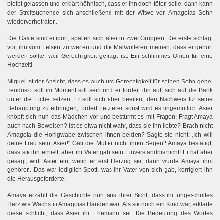
bleibt gelassen und erklärt höhnisch, dass er ihn doch töten solle, dann kann
der Streitsuchende sich anschließend mit der Witwe von Amagoias Sohn
wiederverheiraten.
Die Gäste sind empört, spalten sich aber in zwei Gruppen. Die erste schlägt
vor, ihn vom Felsen zu werfen und die Maßvolleren meinen, dass er gehört
werden sollte, weil Gerechtigkeit gefragt ist. Ein schlimmes Omen für eine
Hochzeit!
Miguel ist der Ansicht, dass es auch um Gerechtigkeit für seinen Sohn gehe.
Teodosio soll im Moment still sein und er fordert ihn auf, sich auf die Bank
unter die Eiche setzen. Er soll sich aber beeilen, den Nachweis für seine
Behauptung zu erbringen, fordert Letzterer, sonst wird es ungemütlich. Asier
knöpft sich nun das Mädchen vor und bestürmt es mit Fragen: Fragt Amaya
auch nach Beweisen? Ist es etwa nicht wahr, dass sie ihn liebte? Brach nicht
Amagoia die Honigwabe zwischen ihnen beiden? Sagte sie nicht: „Ich will
deine Frau sein, Asier!“ Gab die Mutter nicht ihren Segen? Amaya bestätigt,
dass sie ihn erhielt, aber ihr Vater gab sein Einverständnis nicht! Er hat aber
gesagt, wirft Asier ein, wenn er erst Herzog sei, dann würde Amaya ihm
gehören. Das war lediglich Spott, was ihr Vater von sich gab, korrigiert ihn
die Herausgeforderte.
Amaya erzählt die Geschichte nun aus ihrer Sicht, dass ihr ungeschultes
Herz wie Wachs in Amagoias Händen war. Als sie noch ein Kind war, erklärte
diese schlicht, dass Asier ihr Ehemann sei. Die Bedeutung des Wortes