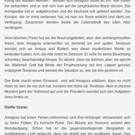
König der Basken werden?“ wendet sich Amagoia direkt an ihn. Alle sollen
ihn betrachten und er soll sich nun auf die jungfräuliche Braut stürzen. Die
Honigwabe hat er aufgebrochen und die Hochzeit soll gefeiert werden. Die
Knospe, die er einst verlassen hat, ist nun zur Rose erblüht und steht zur
Verfügung. Zusammen werden beide die Lebenskraft des alten Aitor
verlängern.
Dem falschen Freier hat sie die Braut angeboten, aber den verhängnisvollen
Irrtum, dem Amagoia unterworfen ist, bemerkt sie erst später. Teodosio
wendet sich an Amaya und flüstert, was diese mysteriösen Worte zu
bedeuten haben. Ach, die Alte redet im Delirium. Er solle ihr keine Beachtung
schenken, beschwichtigt Amaya. Es stimmt, dass sie deliriert, aber sie spricht
die Wahrheit. Gott hat Worte der Prophezeiung auf ihre Lippen gesetzt,
entgegnet Teodosio und wendet die Situation so, wie sie ihm genehm ist.
Der Bote macht einen Einwand und will Amagoia erklären, dass es nicht
Asier ist, den sie vor sich hat, sondern der Hüne sei Teodosio. Aber in diesem
Moment geht der Vollmond auf und die Priesterin wendet sich den Aufgaben
ihres Amtes zu.
Fünfte Szene:
Amagoia hat einen Felsen erklommen und ihre Anhänger versammeln sich
zu ihren Füßen. Es herrscht Ruhe. Die Blässe am Horizont avisiert den
Mondaufgang. Schon hat er die gegenüberliegende Bergspitze in
goldfarbenes Licht getaucht, dass sie strahlt wie ein kostbares Juwel. Das