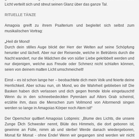
Licht verteilt sich und streut seinen Glanz über das ganze Tal.
RITUELLE TÄNZE
Amagoia greift zu ihrem Psalterium und begleitet sich selbst zum
musikalischen Vortrag:
„
Heil dir Mond!
Durch dein stilles Auge blickt der Herr der Welten auf seine Schöpfung
herunter und lächelt. Aber nur der Reisende, welche in Betrübnis durch die
Nacht wandert, nur die Mädchen die von süßer Liebe gekribbelt werden und
nur diejenigen, welche aus Freude oder Schmerz nicht schlafen können,
seien von deinem matten Licht umschmeichelt!
Einst – es ist schon lange her – beobachtete dich mein Volk und feierte deine
Herrlichkeit. Aber schau nun, oh Mond, wo die Wahrheit geblieben ist! Die
Basken haben dich verlassen und dich gegen fremde Idole eingetauscht!
Wenn du in den schneebedeckten Pyrenäen auf Aitors Grab scheinst,
erzähle ihm, dass die Menschen zum Vollmond von Aitormendi singen
werden so lange in Amagoias Körper noch Atem ist!“
Der Opernchor quittiert Amagoias Lobpreis: „Blume des Lichts, die unsere
D
Zunge
ich Schwester nennt, Blüte des Himmels, die dort geboren ist,
gewinne an Fülle, nimm ab und sterbe! Werde danach wiedergeboren,
Monat für Monat - ohne Ende! Wenn wir gegangen sind werden wir nicht