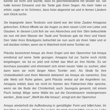
kannte sie nicht und dachte, dass es gleichbedeutend mit Bruder sei. Sie
hatte keinen Einwand und die Tante gab ihren Segen. Als mein Vater es
erfuhr, sagte er im Schmerz, dass Asier abgereist sei und in fernen Ländern
sein Glück suche.
Sie begegnete dann Teodosio und damit war der böse Zauber Amagoias
gebrochen. Erfreut öffnete sie die Augen zu dem neuen Licht von Liebe und
Glauben. In diesem Licht floh sie von Aitorechea und ihre Stirn befeuchtete
sie nun mit dem Wasser der Taufe und Teodosio gab sie Herz und Hand.
Den Vater ihres Bräutigams betrachtet sie nun auch als ihren Vater und er
soll darüber richten, wenn sie in Wahrheit nicht seine Tochter sei.
Plácida bezeichnet Amaya als ihren Engel und den Opernchor hat Amaya
emotional auf seine Seite gezogen. Amagoia hat zur Sache noch nichts
beigetragen; sie tut es jetzt und richtet das Wort an ihre Nichte. Es sei
durchaus passabel und ehrenwert sich einen neuen Vater zu suchen, aber
dann kann sie nicht länger Aitors Tochter sein. Als Strafe für ihre
Undankbarkeit und ihren Meineid deklariert sie Amaya als namenlos. Das
alte Weib soll Ruhe geben, geht Plácida verbal auf die Angreiferin los.
Amagoia erklärt, dass sie nicht im Namen des Patriarchen Aitor spreche,
wenn sie die Bude der Christenheit, auch Jaureguía genannt, mit einem
Fluch belegt. Möge seine Wälle bis auf die Grundmauern niedergerissen
werden. „Bota ixue!“ „Werft die Alte hinaus“, erregt sich der Opernchor.
Amaya wiederholt die Aufforderung in gemäßigter Form und bittet Asier, ihr