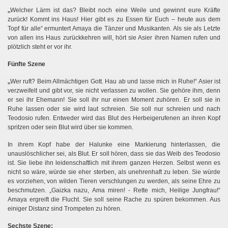
„
Welcher Lärm ist das? Bleibt noch eine Weile und gewinnt eure Kräfte
zurück! Kommt ins Haus! Hier gibt es zu Essen für Euch – heute aus dem
Topf für alle“ ermuntert Amaya die Tänzer und Musikanten. Als sie als Letzte
von allen ins Haus zurückkehren will, hört sie Asier ihren Namen rufen und
plötzlich steht er vor ihr.
Fünfte Szene
„
Wer ruft? Beim Allmächtigen Gott. Hau ab und lasse mich in Ruhe!“ Asier ist
verzweifelt und gibt vor, sie nicht verlassen zu wollen. Sie gehöre ihm, denn
er sei ihr Ehemann! Sie soll ihr nur einen Moment zuhören. Er soll sie in
Ruhe lassen oder sie wird laut schreien. Sie soll nur schreien und nach
Teodosio rufen. Entweder wird das Blut des Herbeigerufenen an ihren Kopf
spritzen oder sein Blut wird über sie kommen.
In ihrem Kopf habe der Halunke eine Markierung hinterlassen, die
unauslöschlicher sei, als Blut. Er soll hören, dass sie das Weib des Teodosio
ist. Sie liebe ihn leidenschaftlich mit ihrem ganzen Herzen. Selbst wenn es
nicht so wäre, würde sie eher sterben, als unehrenhaft zu leben. Sie würde
es vorziehen, von wilden Tieren verschlungen zu werden, als seine Ehre zu
beschmutzen. „Gaizka nazu, Ama miren! - Rette mich, Heilige Jungfrau!“
Amaya ergreift die Flucht. Sie soll seine Rache zu spüren bekommen.
Aus
einiger Distanz sind Trompeten zu hören.
Sechste Szene: