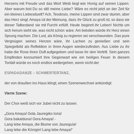
Herzens mit Freude und das Wort Weib liegt wie Honig auf seinen Lippen.
Aber warum bist Du so still meine Liebe? Wäre es nicht jetzt an der Zeit für
ein kleines Liebesduett? Ach, Teodosio, meine Lippen sind zwar stumm, aber
das Herz singt. Amaya ist der Meinung, dass ihr Glück zu groß ist, so dass sie
dieser Tatbestand sie mit Furcht erfüllt. Heute beginnt ihr Leben! Nichts um
sich herum sieht sie, was nicht schön wäre. Am liebsten würde ihr Herz einen
Sprung machen. Die Lust, als König zu regieren sei verschwunden. Das pure
Vergnügen seines Herzen wäre, ihr Lachen zu genießen und sein
Spiegelbild als Reflektion in ihren Augen wiederzufinden. Aus Liebe zu ihr
habe die Rose ihren Duft aufgegeben und lasse ihr den Vortritt. Sein ganzes
Empfinden konsumiert ihre Gegenwart wie ein heiliges Feuer. In diesem
Tonfall würde es noch endlos weitergehen, wenn nicht der
ESPADADANZE – SCHWERTERTANZ,
der von draußen ins Haus klingt, einen Szenenwechsel ankündigt.
Vierte Szene:
Der Chor weiß sich vor Jubel nicht zu lassen.
„
Gora Amaya! Gota Jauregiko loria!
Gora bakalduna! Gora Amaya! -
Lang lebe Amaya, die Blume von Jaureguía!
Lang lebe die Königin! Lang lebe Amaya!“