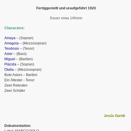
Fertiggestellt und uraufgeführt 1920
Dauer etwa 140min
Charactere:
Amaya
–
(Sopran)
Amagoia
–
(Mezzosopran)
Teodosio
–
(Tenor)
Asier
– (Bass)
Miguel
– (Bariton)
Plácida
– (Sopran)
Olalla
– (Mezzosopran)
Bote Asiers – Bariton
Ein Ältester - Tenor
Zwei Rekruten
Zwei Schäfer
Jesús Guridi
Dokumentation: