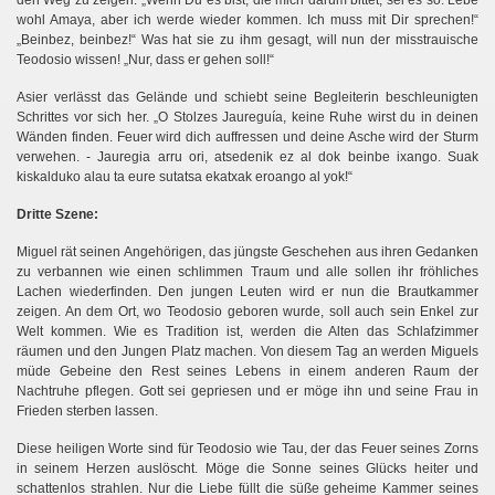
den Weg zu zeigen. „Wenn Du es bist, die mich darum bittet, sei es so. Lebe
wohl Amaya, aber ich werde wieder kommen. Ich muss mit Dir sprechen!“
„Beinbez, beinbez!“ Was hat sie zu ihm gesagt, will nun der misstrauische
Teodosio wissen! „Nur, dass er gehen soll!“
Asier verlässt das Gelände und schiebt seine Begleiterin beschleunigten
Schrittes vor sich her. „O Stolzes Jaureguía, keine Ruhe wirst du in deinen
Wänden finden. Feuer wird dich auffressen und deine Asche wird der Sturm
verwehen. - Jauregia arru ori, atsedenik ez al dok beinbe ixango. Suak
kiskalduko alau ta eure sutatsa ekatxak eroango al yok!“
Dritte Szene:
Miguel rät seinen Angehörigen, das jüngste Geschehen aus ihren Gedanken
zu verbannen wie einen schlimmen Traum und alle sollen ihr fröhliches
Lachen wiederfinden. Den jungen Leuten wird er nun die Brautkammer
zeigen. An dem Ort, wo Teodosio geboren wurde, soll auch sein Enkel zur
Welt kommen. Wie es Tradition ist, werden die Alten das Schlafzimmer
räumen und den Jungen Platz machen. Von diesem Tag an werden Miguels
müde Gebeine den Rest seines Lebens in einem anderen Raum der
Nachtruhe pflegen. Gott sei gepriesen und er möge ihn und seine Frau in
Frieden sterben lassen.
Diese heiligen Worte sind für Teodosio wie Tau, der das Feuer seines Zorns
in seinem Herzen auslöscht. Möge die Sonne seines Glücks heiter und
schattenlos strahlen. Nur die Liebe füllt die süße geheime Kammer seines