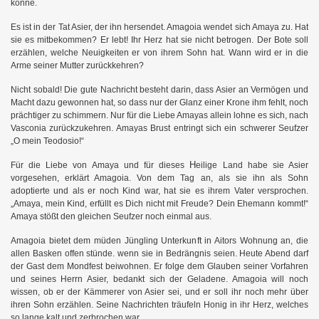
könne.
Es ist in der Tat Asier, der ihn hersendet. Amagoia wendet sich Amaya zu. Hat
sie es mitbekommen? Er lebt! Ihr Herz hat sie nicht betrogen. Der Bote soll
erzählen, welche Neuigkeiten er von ihrem Sohn hat. Wann wird er in die
Arme seiner Mutter zurückkehren?
Nicht sobald! Die gute Nachricht besteht darin, dass Asier an Vermögen und
Macht dazu gewonnen hat, so dass nur der Glanz einer Krone ihm fehlt, noch
prächtiger zu schimmern. Nur für die Liebe Amayas allein lohne es sich, nach
Vasconia zurückzukehren. Amayas Brust entringt sich ein schwerer Seufzer
„O mein Teodosio!“
H
Für die Liebe von Amaya und für dieses
eilige Land habe sie Asier
vorgesehen, erklärt Amagoia. Von dem Tag an, als sie ihn als Sohn
adoptierte und als er noch Kind war, hat sie es ihrem Vater versprochen.
„Amaya, mein Kind, erfüllt es Dich nicht mit Freude? Dein Ehemann kommt!“
Amaya stößt den gleichen Seufzer noch einmal aus.
Amagoia bietet dem müden Jüngling Unterkunft in Aitors Wohnung an, die
allen Basken offen stünde. wenn sie in Bedrängnis seien. Heute Abend darf
der Gast dem Mondfest beiwohnen. Er folge dem Glauben seiner Vorfahren
und seines Herrn Asier, bedankt sich der Geladene. Amagoia will noch
wissen, ob er der Kämmerer von Asier sei, und er soll ihr noch mehr über
ihren Sohn erzählen. Seine Nachrichten träufeln Honig in ihr Herz, welches
so lange kalt und zerbrochen war.