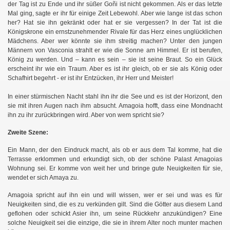
der Tag ist zu Ende und ihr süßer Goñi ist nicht gekommen. Als er das letzte
Mal ging, sagte er ihr für einige Zeit Lebewohl. Aber wie lange ist das schon
her? Hat sie ihn gekränkt oder hat er sie vergessen? In der Tat ist die
Königskrone ein ernstzunehmender Rivale für das Herz eines unglücklichen
Mädchens. Aber wer könnte sie ihm streitig machen? Unter den jungen
Männern von Vasconia strahlt er wie die Sonne am Himmel. Er ist berufen,
König zu werden. Und – kann es sein – sie ist seine Braut. So ein Glück
erscheint ihr wie ein Traum. Aber es ist ihr gleich, ob er sie als König oder
Schafhirt begehrt - er ist ihr Entzücken, ihr Herr und Meister!
In einer stürmischen Nacht stahl ihn ihr die See und es ist der Horizont, den
sie mit ihren Augen nach ihm absucht. Amagoia hofft, dass eine Mondnacht
ihn zu ihr zurückbringen wird. Aber von wem spricht sie?
Zweite Szene:
Ein Mann, der den Eindruck macht, als ob er aus dem Tal komme, hat die
Terrasse erklommen und erkundigt sich, ob der schöne Palast Amagoias
Wohnung sei. Er komme von weit her und bringe gute Neuigkeiten für sie,
wendet er sich Amaya zu.
Amagoia spricht auf ihn ein und will wissen, wer er sei und was es für
Neuigkeiten sind, die es zu verkünden gilt. Sind die Götter aus diesem Land
geflohen oder schickt Asier ihn, um seine Rückkehr anzukündigen? Eine
solche Neuigkeit sei die einzige, die sie in ihrem Alter noch munter machen