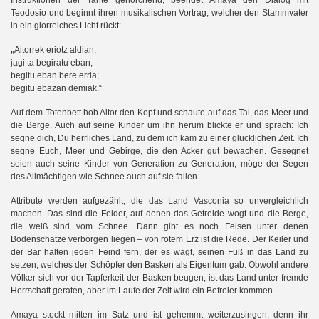
Instruktionen der Tante gehorchend, beendet Amaya den Dialog mit
Teodosio und beginnt ihren musikalischen Vortrag, welcher den Stammvater
in ein glorreiches Licht rückt:
„
Aitorrek eriotz aldian,
jagi ta begiratu eban;
begitu eban bere erria;
begitu ebazan demiak.“
Auf dem Totenbett hob Aitor den Kopf und schaute auf das Tal, das Meer und
die Berge. Auch auf seine Kinder um ihn herum blickte er und sprach: Ich
segne dich, Du herrliches Land, zu dem ich kam zu einer glücklichen Zeit. Ich
segne Euch, Meer und Gebirge, die den Acker gut bewachen. Gesegnet
seien auch seine Kinder von Generation zu Generation, möge der Segen
des Allmächtigen wie Schnee auch auf sie fallen.
Attribute werden aufgezählt, die das Land Vasconia so unvergleichlich
machen. Das sind die Felder, auf denen das Getreide wogt und die Berge,
die weiß sind vom Schnee. Dann gibt es noch Felsen unter denen
Bodenschätze verborgen liegen – von rotem Erz ist die Rede. Der Keiler und
der Bär halten jeden Feind fern, der es wagt, seinen Fuß in das Land zu
setzen, welches der Schöpfer den Basken als Eigentum gab. Obwohl andere
Völker sich vor der Tapferkeit der Basken beugen, ist das Land unter fremde
Herrschaft geraten, aber im Laufe der Zeit wird ein Befreier kommen …
Amaya stockt mitten im Satz und ist gehemmt weiterzusingen, denn ihr