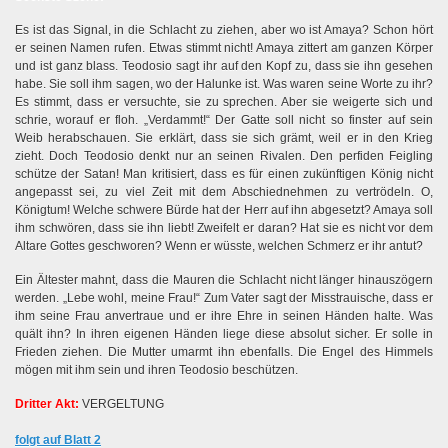
Es ist das Signal, in die Schlacht zu ziehen, aber wo ist Amaya? Schon hört
er seinen Namen rufen. Etwas stimmt nicht! Amaya zittert am ganzen Körper
und ist ganz blass. Teodosio sagt ihr auf den Kopf zu, dass sie ihn gesehen
habe. Sie soll ihm sagen, wo der Halunke ist. Was waren seine Worte zu ihr?
Es stimmt, dass er versuchte, sie zu sprechen. Aber sie weigerte sich und
schrie, worauf er floh. „Verdammt!“ Der Gatte soll nicht so finster auf sein
Weib herabschauen. Sie erklärt, dass sie sich grämt, weil er in den Krieg
zieht. Doch Teodosio denkt nur an seinen Rivalen. Den perfiden Feigling
schütze der Satan! Man kritisiert, dass es für einen zukünftigen König nicht
angepasst sei, zu viel Zeit mit dem Abschiednehmen zu vertrödeln. O,
Königtum! Welche schwere Bürde hat der Herr auf ihn abgesetzt? Amaya soll
ihm schwören, dass sie ihn liebt! Zweifelt er daran? Hat sie es nicht vor dem
Altare Gottes geschworen? Wenn er wüsste, welchen Schmerz er ihr antut?
Ein Ältester mahnt, dass die Mauren die Schlacht nicht länger hinauszögern
werden. „Lebe wohl, meine Frau!“ Zum Vater sagt der Misstrauische, dass er
ihm seine Frau anvertraue und er ihre Ehre in seinen Händen halte. Was
quält ihn? In ihren eigenen Händen liege diese absolut sicher. Er solle in
Frieden ziehen. Die Mutter umarmt ihn ebenfalls. Die Engel des Himmels
mögen mit ihm sein und ihren Teodosio beschützen.
Dritter Akt:
VERGELTUNG
folgt auf Blatt 2