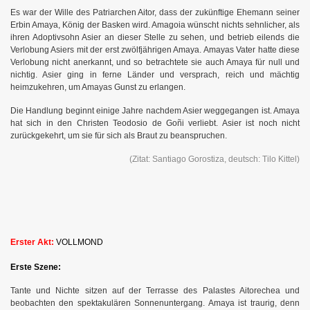
Es war der Wille des Patriarchen Aitor, dass der zukünftige Ehemann seiner
Erbin Amaya, König der Basken wird. Amagoia wünscht nichts sehnlicher, als
ihren Adoptivsohn Asier an dieser Stelle zu sehen, und betrieb eilends die
Verlobung Asiers mit der erst zwölfjährigen Amaya. Amayas Vater hatte diese
Verlobung nicht anerkannt, und so betrachtete sie auch Amaya für null und
nichtig. Asier ging in ferne Länder und versprach, reich und mächtig
heimzukehren, um Amayas Gunst zu erlangen.
Die Handlung beginnt einige Jahre nachdem Asier weggegangen ist. Amaya
hat sich in den Christen Teodosio de Go
ñi verliebt. Asier ist noch nicht
zurückgekehrt, um sie für sich als Braut zu beanspruchen.
(Zitat: Santiago Gorostiza, deutsch: Tilo Kittel)
Erster Akt:
VOLLMOND
Erste Szene:
Tante und Nichte sitzen auf der Terrasse des Palastes Aitorechea und
beobachten den spektakulären Sonnenuntergang. Amaya ist traurig, denn