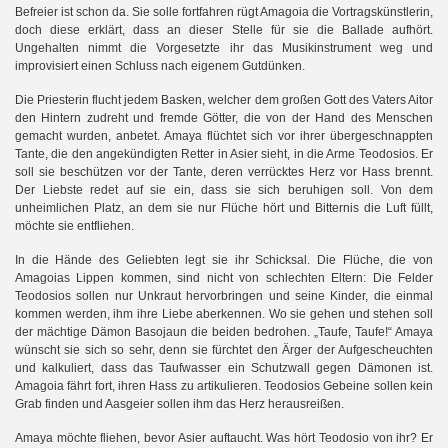
Befreier ist schon da. Sie solle fortfahren rügt Amagoia die Vortragskünstlerin,
doch diese erklärt, dass an dieser Stelle für sie die Ballade aufhört.
Ungehalten nimmt die Vorgesetzte ihr das Musikinstrument weg und
improvisiert einen Schluss nach eigenem Gutdünken.
Die Priesterin flucht jedem Basken, welcher dem großen Gott des Vaters Aitor
den Hintern zudreht und fremde Götter, die von der Hand des Menschen
gemacht wurden, anbetet. Amaya flüchtet sich vor ihrer übergeschnappten
Tante, die den angekündigten Retter in Asier sieht, in die Arme Teodosios. Er
soll sie beschützen vor der Tante, deren verrücktes Herz vor Hass brennt.
Der Liebste redet auf sie ein, dass sie sich beruhigen soll. Von dem
unheimlichen Platz, an dem sie nur Flüche hört und Bitternis die Luft füllt,
möchte sie entfliehen.
In die Hände des Geliebten legt sie ihr Schicksal. Die Flüche, die von
Amagoias Lippen kommen, sind nicht von schlechten Eltern: Die Felder
Teodosios sollen nur Unkraut hervorbringen und seine Kinder, die einmal
kommen werden, ihm ihre Liebe aberkennen. Wo sie gehen und stehen soll
der mächtige Dämon Basojaun die beiden bedrohen. „Taufe, Taufe!“ Amaya
wünscht sie sich so sehr, denn sie fürchtet den Ärger der Aufgescheuchten
und kalkuliert, dass das Taufwasser ein Schutzwall gegen Dämonen ist.
Amagoia fährt fort, ihren Hass zu artikulieren. Teodosios Gebeine sollen kein
Grab finden und Aasgeier sollen ihm das Herz herausreißen.
Amaya möchte fliehen, bevor Asier auftaucht. Was hört Teodosio von ihr? Er