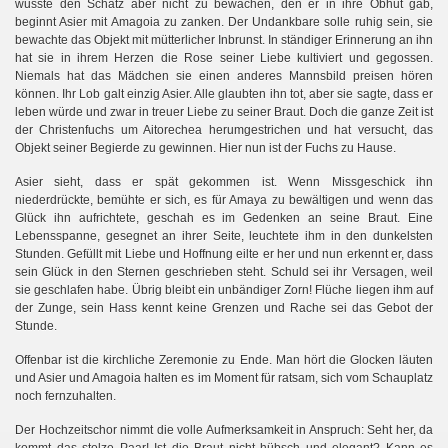
wusste den Schatz aber nicht zu bewachen, den er in ihre Obhut gab,
beginnt Asier mit Amagoia zu zanken. Der Undankbare solle ruhig sein, sie
bewachte das Objekt mit mütterlicher Inbrunst. In ständiger Erinnerung an ihn
hat sie in ihrem Herzen die Rose seiner Liebe kultiviert und gegossen.
Niemals hat das Mädchen sie einen anderes Mannsbild preisen hören
können. Ihr Lob galt einzig Asier. Alle glaubten ihn tot, aber sie sagte, dass er
leben würde und zwar in treuer Liebe zu seiner Braut. Doch die ganze Zeit ist
der Christenfuchs um Aitorechea herumgestrichen und hat versucht, das
Objekt seiner Begierde zu gewinnen. Hier nun ist der Fuchs zu Hause.
Asier sieht, dass er spät gekommen ist. Wenn Missgeschick ihn
niederdrückte, bemühte er sich, es für Amaya zu bewältigen und wenn das
Glück ihn aufrichtete, geschah es im Gedenken an seine Braut. Eine
Lebensspanne, gesegnet an ihrer Seite, leuchtete ihm in den dunkelsten
Stunden. Gefüllt mit Liebe und Hoffnung eilte er her und nun erkennt er, dass
sein Glück in den Sternen geschrieben steht. Schuld sei ihr Versagen, weil
sie geschlafen habe. Übrig bleibt ein unbändiger Zorn! Flüche liegen ihm auf
der Zunge, sein Hass kennt keine Grenzen und Rache sei das Gebot der
Stunde.
Offenbar ist die kirchliche Zeremonie zu Ende. Man hört die Glocken läuten
und Asier und Amagoia halten es im Moment für ratsam, sich vom Schauplatz
noch fernzuhalten.
Der Hochzeitschor nimmt die volle Aufmerksamkeit in Anspruch: Seht her, da