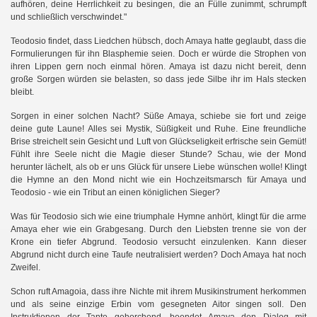
aufhören, deine Herrlichkeit zu besingen, die an Fülle zunimmt, schrumpft
und schließlich verschwindet."
Teodosio findet, dass Liedchen hübsch, doch Amaya hatte geglaubt, dass die
Formulierungen für ihn Blasphemie seien. Doch er würde die Strophen von
ihren Lippen gern noch einmal hören. Amaya ist dazu nicht bereit, denn
große Sorgen würden sie belasten, so dass jede Silbe ihr im Hals stecken
bleibt.
Sorgen in einer solchen Nacht? Süße Amaya, schiebe sie fort und zeige
deine gute Laune! Alles sei Mystik, Süßigkeit und Ruhe. Eine freundliche
Brise streichelt sein Gesicht und Luft von Glückseligkeit erfrische sein Gemüt!
Fühlt ihre Seele nicht die Magie dieser Stunde? Schau, wie der Mond
herunter lächelt, als ob er uns Glück für unsere Liebe wünschen wolle! Klingt
die Hymne an den Mond nicht wie ein Hochzeitsmarsch für Amaya und
Teodosio - wie ein Tribut an einen königlichen Sieger?
Was für Teodosio sich wie eine triumphale Hymne anhört, klingt für die arme
Amaya eher wie ein Grabgesang. Durch den Liebsten trenne sie von der
Krone ein tiefer Abgrund. Teodosio versucht einzulenken. Kann dieser
Abgrund nicht durch eine Taufe neutralisiert werden? Doch Amaya hat noch
Zweifel.
Schon ruft Amagoia, dass ihre Nichte mit ihrem Musikinstrument herkommen
und als seine einzige Erbin vom gesegneten Aitor singen soll. Den