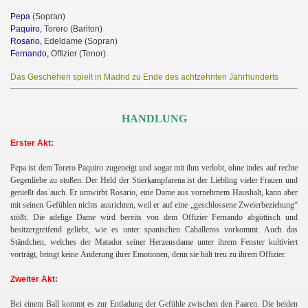
Pepa
(Sopran)
Paquiro,
Torero (Bariton)
Rosario,
Edeldame (Sopran)
Fernando,
Offizier (Tenor)
Das Geschehen spielt in Madrid zu Ende des achtzehnten Jahrhunderts
HANDLUNG
Erster Akt:
Pepa ist dem Torero Paquiro zugeneigt und sogar mit ihm verlobt, ohne indes auf rechte
Gegenliebe zu stoßen. Der Held der Stierkampfarena ist der Liebling vieler Frauen und
genießt das auch. Er umwirbt Rosario, eine Dame aus vornehmem Haushalt, kann aber
mit seinen Gefühlen nichts ausrichten, weil er auf eine „geschlossene Zweierbeziehung“
stößt. Die adelige Dame wird bereits von dem Offizier Fernando abgöttisch und
besitzergreifend geliebt, wie es unter spanischen Caballeros vorkommt. Auch das
Ständchen, welches der Matador seiner Herzensdame unter ihrem Fenster kultiviert
vorträgt, bringt keine Änderung ihrer Emotionen, denn sie hält treu zu ihrem Offizier.
Zweiter Akt:
Bei einem Ball kommt es zur Entladung der Gefühle zwischen den Paaren. Die beiden