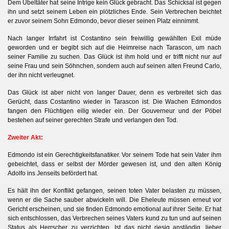
Dem Übeltäter hat seine Intrige kein Glück gebracht. Das Schicksal ist gegen
ihn und setzt seinem Leben ein plötzliches Ende. Sein Verbrechen beichtet
er zuvor seinem Sohn Edmondo, bevor dieser seinen Platz einnimmt.
Nach langer Irrfahrt ist Costantino sein freiwillig gewählten Exil müde
geworden und er begibt sich auf die Heimreise nach Tarascon, um nach
seiner Familie zu suchen. Das Glück ist ihm hold und er trifft nicht nur auf
seine Frau und sein Söhnchen, sondern auch auf seinen alten Freund Carlo,
der ihn nicht verleugnet.
Das Glück ist aber nicht von langer Dauer, denn es verbreitet sich das
Gerücht, dass Costantino wieder in
Tarascon ist. Die Wachen Edmondos
fangen den Flüchtigen eilig wieder ein. Der Gouverneur und der Pöbel
bestehen auf seiner gerechten Strafe und verlangen den Tod.
Zweiter Akt:
Edmondo ist ein Gerechtigkeitsfanatiker. Vor seinem Tode hat sein Vater ihm
gebeichtet, dass er selbst der Mörder gewesen ist, und den alten König
Adolfo ins Jenseits befördert hat.
Es hält ihn der Konflikt gefangen, seinen toten Vater belasten zu müssen,
wenn er die Sache sauber abwickeln will. Die Eheleute müssen erneut vor
Gericht erscheinen, und sie finden Edmondo emotional auf ihrer Seite. Er hat
sich entschlossen, das Verbrechen seines Vaters kund zu tun und auf seinen
Status als Herrscher zu verzichten. Ist das nicht riesig anständig, lieber