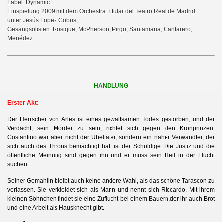
Label: Dynamic
Einspielung 2009 mit dem Orchestra Titular del Teatro Real de Madrid
unter Jesús Lopez Cobus,
Gesangsolisten: Rosique, McPherson, Pirgu, Santamaria, Cantarero,
Menédez
HANDLUNG
Erster Akt:
Der Herrscher von Arles ist eines gewaltsamen Todes gestorben, und der
Verdacht, sein Mörder zu sein, richtet sich gegen den Kronprinzen.
Costantino war aber nicht der Übeltäter, sondern ein naher Verwandter, der
sich auch des Throns bemächtigt hat, ist der Schuldige. Die Justiz und die
öffentliche Meinung sind gegen ihn und er muss sein Heil in der Flucht
suchen.
Seiner Gemahlin bleibt auch keine andere Wahl, als das schöne Tarascon zu
verlassen. Sie verkleidet sich
als Mann und nennt sich Riccardo. Mit ihrem
kleinen Söhnchen findet sie eine Zuflucht bei einem Bauern,
der ihr auch Brot
und eine Arbeit als Hausknecht gibt.