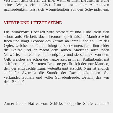
verspricht dem Grafen die Ehe, wenn er ihren Liebsten in Ruhe
seines Weges ziehen lässt. Luna, anstatt über Alternativen
nachzudenken, lässt sich wonnetrunken auf den Schwindel ein.
VIERTE UND LETZTE SZENE
Die prunkvolle Hochzeit wird vorbereitet und Luna freut sich
schon aufs Ehebett, doch Leonore spielt falsch. Manrico wird
frech und klagt Leonore des Verrats an ihrer Liebe an. Um das
Opfer, welches sie für ihn bringt, anzuerkennen, fehlt ihm leider
die Grütze und er macht dem armen Mädchen auch noch
Vorwürfe. Ihr reicht es nun endgültig und sie schluckt von dem
Gift, welches sie schon die ganze Zeit in ihrem Kulturbeutel mit
sich herumträgt. Zur toten Leonore gesellt sich der tote Manrico,
den der enttäuschte Luna wutentbrannt ersticht. Nun ist endlich
auch für Azucena die Stunde der Rache gekommen. Sie
verkündet lauthals und voller Schadenfreude: ‚Ätsch, das war
dein Bruder’.
Armer Luna! Hat er vom Schicksal doppelte Strafe verdient?