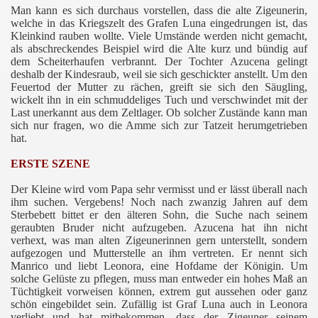
Man kann es sich durchaus vorstellen, dass die alte Zigeunerin,
welche in das Kriegszelt des Grafen Luna eingedrungen ist, das
Kleinkind rauben wollte. Viele Umstände werden nicht gemacht,
als abschreckendes Beispiel wird die Alte kurz und bündig auf
dem Scheiterhaufen verbrannt. Der Tochter Azucena gelingt
deshalb der Kindesraub, weil sie sich geschickter anstellt. Um den
Feuertod der Mutter zu rächen, greift sie sich den Säugling,
wickelt ihn in ein schmuddeliges Tuch und verschwindet mit der
Last unerkannt aus dem Zeltlager. Ob solcher Zustände kann man
sich nur fragen, wo die Amme sich zur Tatzeit herumgetrieben
hat.
ERSTE SZENE
Der Kleine wird vom Papa sehr vermisst und er lässt überall nach
ihm suchen. Vergebens! Noch nach zwanzig Jahren auf dem
Sterbebett bittet er den älteren Sohn, die Suche nach seinem
geraubten Bruder nicht aufzugeben. Azucena hat ihn nicht
verhext, was man alten Zigeunerinnen gern unterstellt, sondern
aufgezogen und Mutterstelle an ihm vertreten. Er nennt sich
Manrico und liebt Leonora, eine Hofdame der Königin. Um
solche Gelüste zu pflegen, muss man entweder ein hohes Maß an
Tüchtigkeit vorweisen können, extrem gut aussehen oder ganz
schön eingebildet sein. Zufällig ist Graf Luna auch in Leonora
verliebt und hat mitbekommen, dass der Zigeuner seinem