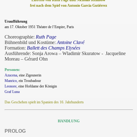
Libretto von Ruth Page und Nicholas Remisow
frei nach dem Spiel von Antonio Garcia Gutiérrez
Uraufführung
am 17. Oktober 1951 Théatre de l’Empire, Paris
Choreographie:
Ruth Page
Bühnenbild und Kostüme:
Antoine Clavé
Formation:
Ballett des Champs Elysées
Ausführende: Sonja Arowa – Wladimir Skuratow -
Jacqueline
Moreau – Gérard Ohn
Personen:
Azucena,
eine Zigeunerin
Manrico,
ein Troubadour
Leonore,
eine Hofdame der Königin
Graf Luna
Das Geschehen spielt im Spanien des 16. Jahrhunderts
HANDLUNG
PROLOG