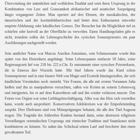
Überwindung der männlichen und weiblichen Dualität und setzt ihren Ursprung in der
Kombination von Lust und Grausamkeit afrikanischer und asiatischer Ausprägung
längst vergangener Zeiten. Man operiert auf drei Ebenen, der musikalischen, der
tänzerischen und der kostümbildnerischen und bietet dem Enthusiasten entweder
empörte Ablehnung oder lukullischen Genuss. Der Besucher hat die Möglichkeit tief zu
schürfen oder lustvoll an der Oberfläche zu verweilen. Einen Handlungsfaden gibt es
nicht, trotzdem sollen der Lebensgeschichte des syrischen Sonnenpriesters ein paar
Ausführungen nachgestellt werden.
Sein amtlicher Name war Marcus Aurelius Antoninus, sein Schmusename wurde ihm
später von den Historikern angehängt. Seine Lebensspanne umfasste 18 Jahre, seine
Regierungszeit lief von 218 bis 222 n.Chr. Er entstammte einer syrischen Priesterkaste,
die in Emessa ihre Wurzeln hatte. Mir fünf Jahren wurde das Kind schon
Sonnenpriester und in eine bizarre Welt von Magie und Esoterik hineingestoßen, die sich
kindlichem Verständnis noch entzieht. Vier Frauen, die alle mit erstem Vornamen Julia
hießen und ihn zu manipulieren versuchten, saßen wie Kröten an seinem Lebensweg
und intrigierten, bis er auf dem Kaiserthron saß und ihn wieder verlassen musste. Das
Feiern von Orgien war seine Lieblingsbeschäftigung. Alles was das Hirn sich vorstellen
kann, wurde auch ausprobiert. Konservativen Adelskreisen war der Emporkömmling
suspekt. Drei Ehefrauen sind von Münzprägungen bekannt, die alle den Titel Augusta
trugen. Die Tragödie des frühreifen Knaben bestand darin, seine abstrusen religiösen
Vorstellungen orientalischen Ursprungs mit römischer Tradition und Staatskunst nicht
kombinieren zu können. So nahm das Schicksal seinen Lauf und bescherte ihm einen
gewaltsamen Tod.