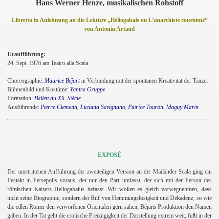
Hans Werner Henze, musikalischen Rohstoff
Libretto in Anlehnung an die Lektüre „Héliogabale ou L’anarchiste couronné“
von Antonin Artaud
Uraufführung:
24. Sept. 1976 am Teatro alla Scala
Choreographie:
Maurice Béjart
in Verbindung mit der spontanen Kreativität der Tänzer
Bühnenbild und Kostüme:
Yantra Gruppe
Formation:
Ballett du XX.
Siècle
Ausführende:
Pierre Clementi, Luciana Savignano, Patrice Touron, Maguy Marin
EXPOSÉ
Der umstrittenen Aufführung der zweiteiligen Version an der Mailänder Scala ging ein
Festakt in Persepolis voraus, der nur den Part umfasst, der sich mit der Person des
römischen Kaisers Heliogabalus befasst. Wir wollen es gleich vorwegnehmen, dass
nicht seine Biographie, sondern der Ruf von Hemmungslosigkeit und Dekadenz, so wie
die edlen Römer den verworfenen Orientalen gern sahen, Béjarts Produktion den Namen
gaben. In der Tat geht die erotische Freizügigkeit der Darstellung extrem weit, fußt in der