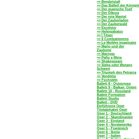
=> Bergkristall
=> Das Ballett der Königi
=> Der magische Topf
=> Der Ölkrug
=> Der rote Mantel
=> Der Zauberladen
=> Der Zauberwald
=> Excelsior
=> Heliogabalus
=> I Titani
=> Il Combatimento
=> Le Molière imaginaire
=> Mario und der
Zauberer
=> Marsyas
=> Pafio e Mirra
=> Shakespeare
=> Sieba oder Wotans
Schwert
=> Triumph des Petrarca
=> Vendetta
=> Füchsleln
Ballett 8 - Osteuropa
Ballett 9 - Balkan, Orient
Ballett 10 - Russland
Ballett Formation
Ballett Studio
Ballett - DVD
Einführung Oper
Titelalphabet Oper
Oper 1 - Deutschland
Oper 2 - Skandinavien
Oper 3 - England
Oper 4 - Nordamerika
Oper 5 - Frankreich
Oper 6 - Iberia
Oper 7 - Italien