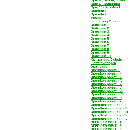
Oper 9 - Balkan, Orient
Oper 8 - Osteuropa
Oper 10 - Russland
Operette 1
Operette 2
Musical
Einführung Oratorium
Oratorium 1
Oratorium 2
Oratorium 3
Oratorium 4
Oratorium 5
Oratorium 6
Oratorium 7
Oratorium 8
Oratorium 9
Oratorium 10
Kantate und Ballade
Librettovorlagen
Datenbank
Opernkomponist - I
Opernkomponist - II
Opernkomponist - III
Opernkomponist - IV
Opernkomponist - V
Opernkomponist - VI
Opernkomponist - VII
Opernkomponist - VIII
Opernkomponist - IX
Opernkomponist - X
Operettenkomponist - I
Operettenkomponist - II
Operettenkomponist - III
Operettenkomponist -IV
Operettenkomponist - V
OPER DER WELT - 1
OPER DER WELT - 2
OPER DER WELT - 3