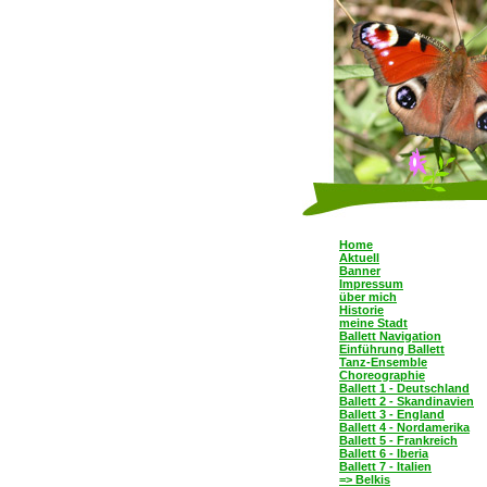
Home
Aktuell
Banner
Impressum
über mich
Historie
meine Stadt
Ballett Navigation
Einführung Ballett
Tanz-Ensemble
Choreographie
Ballett 1 - Deutschland
Ballett 2 - Skandinavien
Ballett 3 - England
Ballett 4 - Nordamerika
Ballett 5 - Frankreich
Ballett 6 - Iberia
Ballett 7 - Italien
=> Belkis