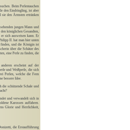
 suchen. Beim Perlentauchen
le den Eindringling, ist aber
l sie den Ärmsten ertränken
ussehenden jungen Mann und
 den königlichen Gesandten,
t er sich ausweisen kann. Er
ilipp II. hat man hier unten
 finden, und die Königin ist
cherin über die Schätze des
en, eine Perle zu finden, die
r anderen erscheint auf der
rle und Weißperle, die sich
ei Perlen, welche die Feen
e bessere Idee.
h die schützende Schale und
dacht?
ndet und verwandelt sich in
goldene Karossen auffahren.
s Glorie und Herrlichkeit,
nizetti, die Erstaufführung