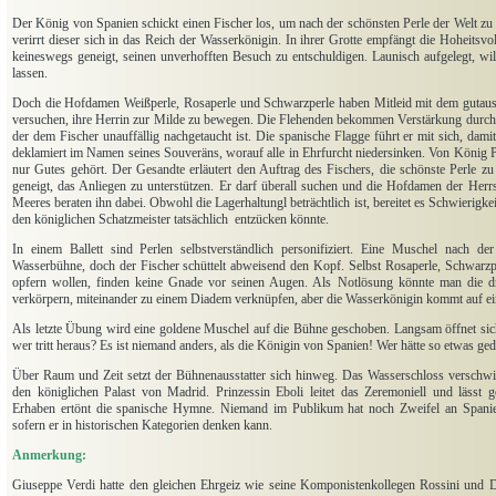
Der König von Spanien schickt einen Fischer los, um nach der schönsten Perle der Welt zu
verirrt dieser sich in das Reich der Wasserkönigin. In ihrer Grotte empfängt die Hoheitsvol
keineswegs geneigt, seinen unverhofften Besuch zu entschuldigen. Launisch aufgelegt, wil
lassen.
Doch die Hofdamen Weißperle, Rosaperle und Schwarzperle haben Mitleid mit dem guta
versuchen, ihre Herrin zur Milde zu bewegen. Die Flehenden bekommen Verstärkung durch
der dem Fischer unauffällig nachgetaucht ist. Die spanische Flagge führt er mit sich, dami
deklamiert im Namen seines Souveräns, worauf alle in Ehrfurcht niedersinken. Von König Ph
nur Gutes gehört. Der Gesandte erläutert den Auftrag des Fischers, die schönste Perle zu
geneigt, das Anliegen zu unterstützen. Er darf überall suchen und die Hofdamen der Herrs
Meeres beraten ihn dabei. Obwohl die Lagerhaltungl beträchtlich ist, bereitet es Schwierigkeit
den königlichen Schatzmeister tatsächlich
entzücken könnte.
In einem Ballett sind Perlen selbstverständlich personifiziert. Eine Muschel nach de
Wasserbühne, doch der Fischer schüttelt abweisend den Kopf. Selbst Rosaperle, Schwarzpe
opfern wollen, finden keine Gnade vor seinen Augen. Als Notlösung könnte man die dr
verkörpern, miteinander zu einem Diadem verknüpfen, aber die Wasserkönigin kommt auf ein
Als letzte Übung wird eine goldene Muschel auf die Bühne geschoben. Langsam öffnet sic
wer tritt heraus? Es ist niemand anders, als die Königin von Spanien! Wer hätte so etwas ge
Über Raum und Zeit setzt der Bühnenausstatter sich hinweg. Das Wasserschloss verschwi
den königlichen Palast von Madrid. Prinzessin Eboli leitet das Zeremoniell und lässt 
Erhaben ertönt die spanische Hymne. Niemand im Publikum hat noch Zweifel an Spanien
sofern er in historischen Kategorien denken kann.
Anmerkung:
Giuseppe Verdi hatte den gleichen Ehrgeiz wie seine Komponistenkollegen Rossini und Do