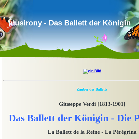
musirony - Das Ballett der Königin
Zauber des Balletts
Giuseppe Verdi [1813-1901]
Das Ballett der Königin - Die 
La Ballett de la Reine - La Pérégrina