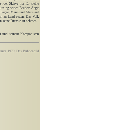
t der Sklave nur für kleine
ützung seines Bruders Aegir
t Flagge, Mann und Maus auf
h an Land retten. Das Volk
in seine Dienste zu nehmen.
tti und seinem Komponisten
Januar 1979. Das Bühnenbild