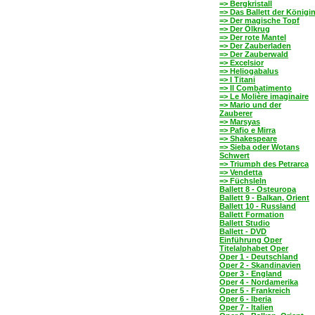
=> Bergkristall
=> Das Ballett der Königi
=> Der magische Topf
=> Der Ölkrug
=> Der rote Mantel
=> Der Zauberladen
=> Der Zauberwald
=> Excelsior
=> Heliogabalus
=> I Titani
=> Il Combatimento
=> Le Molière imaginaire
=> Mario und der
Zauberer
=> Marsyas
=> Pafio e Mirra
=> Shakespeare
=> Sieba oder Wotans
Schwert
=> Triumph des Petrarca
=> Vendetta
=> Füchsleln
Ballett 8 - Osteuropa
Ballett 9 - Balkan, Orient
Ballett 10 - Russland
Ballett Formation
Ballett Studio
Ballett - DVD
Einführung Oper
Titelalphabet Oper
Oper 1 - Deutschland
Oper 2 - Skandinavien
Oper 3 - England
Oper 4 - Nordamerika
Oper 5 - Frankreich
Oper 6 - Iberia
Oper 7 - Italien