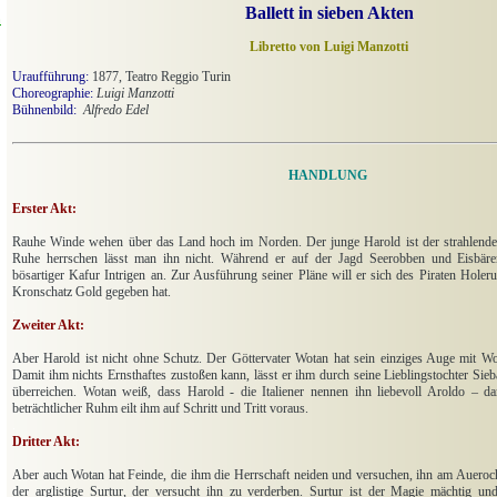
Ballett in sieben Akten
n
Libretto von Luigi Manzotti
Uraufführung:
1877, Teatro Reggio Turin
Choreographie:
L
uigi Manzotti
Bühnenbild:
Alfredo Edel
HANDLUNG
Erster Akt:
Rauhe Winde wehen über das Land hoch im Norden. Der junge Harold ist der strahlend
Ruhe herrschen lässt man ihn nicht. Während er auf der Jagd Seerobben und Eisbären 
bösartiger Kafur Intrigen an. Zur Ausführung seiner Pläne will er sich des Piraten Holer
Kronschatz Gold gegeben hat.
.
Zweiter Akt:
Aber Harold ist nicht ohne Schutz. Der Göttervater Wotan hat sein einziges Auge mit Wohl
Damit ihm nichts Ernsthaftes zustoßen kann, lässt er ihm durch seine Lieblingstochter Sie
überreichen. Wotan weiß, dass Harold - die Italiener nennen ihn liebevoll Aroldo – 
beträchtlicher Ruhm eilt ihm auf Schritt und Tritt voraus.
.
Dritter Akt:
Aber auch Wotan hat Feinde, die ihm die Herrschaft neiden und versuchen, ihn am Aueroch
der arglistige Surtur, der versucht ihn zu verderben. Surtur ist der Magie mächtig un