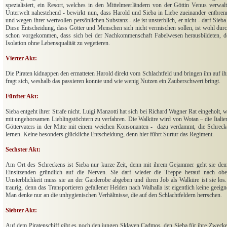
spezialisiert, ein Resort, welches in den Mittelmeerländern von der Göttin Venus verwalt
Unterwelt nahestehend - bewirkt nun, dass Harold und Sieba in Liebe zueinander entbrenn
und wegen ihrer wertvollen persönlichen Substanz - sie ist unsterblich, er nicht - darf Sieb
Diese Entscheidung, dass Götter und Menschen sich nicht vermischen sollen, ist wohl durchd
schon vorgekommen, dass sich bei der Nachkommenschaft Fabelwesen herausbildeten, der
Isolation ohne Lebensqualität zu vegetieren.
.
Vierter Akt:
Die Piraten kidnappen den ermatteten Harold direkt vom Schlachtfeld und bringen ihn auf ihr
fragt sich, weshalb das passieren konnte und wie wenig Nutzen ein Zauberschwert bringt.
.
Fünfter Akt:
Sieba entgeht ihrer Strafe nicht. Luigi Manzotti hat sich bei Richard Wagner Rat eingeholt, 
mit ungehorsamen Lieblingstöchtern zu verfahren. Die Walküre wird von Wotan – die Itali
Göttervaters in der Mitte mit einem weichen Konsonanten -
dazu verdammt, die Schreck
lernen. Keine besonders glückliche Entscheidung, denn hier führt Surtur das Regiment.
.
Sechster Akt:
Am Ort des Schreckens ist Sieba nur kurze Zeit, denn mit ihrem Gejammer geht sie de
Einsitzenden gründlich auf die Nerven. Sie darf wieder die Treppe herauf nach ob
Unsterblichkeit muss sie an der Garderobe abgeben und ihren Job als Walküre ist sie los.
traurig, denn das Transportieren gefallener Helden nach Walhalla ist eigentlich keine geeign
Man denke nur an die unhygienischen Verhältnisse, die auf den Schlachtfeldern herrschen.
.
Siebter Akt:
Auf dem Piratenschiff gibt es noch den jungen Sklaven Cadmos, den Sieba für ihre Zwecke