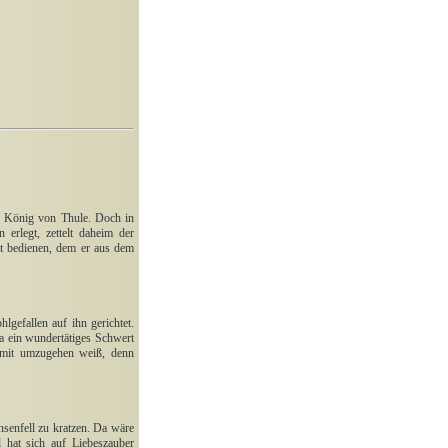
e König von Thule. Doch in
erlegt, zettelt daheim der
ut bedienen, dem er aus dem
gefallen auf ihn gerichtet.
ba ein wundertätiges Schwert
damit umzugehen weiß, denn
senfell zu kratzen. Da wäre
d hat sich auf Liebeszauber