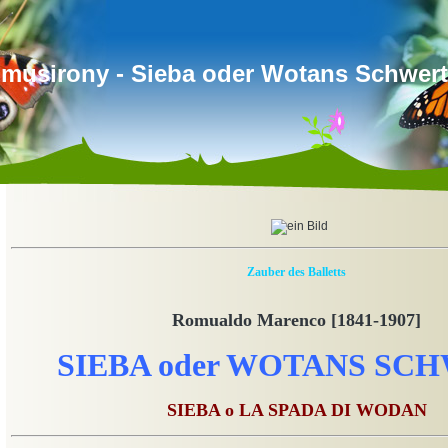
musirony - Sieba oder Wotans Schwert
Zauber des Balletts
Romualdo Marenco [1841-1907]
SIEBA oder WOTANS SC
SIEBA o LA SPADA DI WODAN