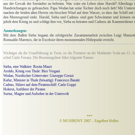
aus der Gewalt der Seeräuber zu befreien. Was wäre ein Leben ohne Harold? Allerdings is
Handreichungen zu gebrauchen. Papa Wodan hat seine Tochter doch noch lieb! Mit Unterst
machen die beiden alten Herren ein bisschen Wind auf dem Wasser, so dass das Schiff mi
den Meeresgrund sinkt. Harold, Sieba und Cadmos sind gute Schwimmer und können sic
jubelt dem König zu und schlägt ihm vor, Sieba zu heiraten und Cadmos als Kammerdiener 
.
Anmerkungen:
Mit dem Ballett Sieba begann die erfolgreiche Zusammenarbeit zwischen Luigi Manzo
Romualdo Marenco, die in Excelsior ihren monumentalen Höhepunkt erreicht.
.
Wichtiger als die Uraufführung in Turin, ist die Premiere an der Mailänder Scala am 11. 
schuf Carlo Ferrara. Die Besetzungsliste führt folgende Namen:
.
Sieba, eine Walküre: Rosita Mauri
Aroldo, König von Thule: Bice Vergani
Wodan, Nordischer Göttervater: Giuseppe Grezzi
Kafur, Minister in Thule (bösartig): Francesco Baratti
Cadmo, Sklave auf dem Piratenschiff: Carlo Goppi
Holerut, Anführer der Piraten
Surtur, Magier und Aufseher in der Unterwelt
.
***
© MUSIRONY 2007 – Engelbert Hellen