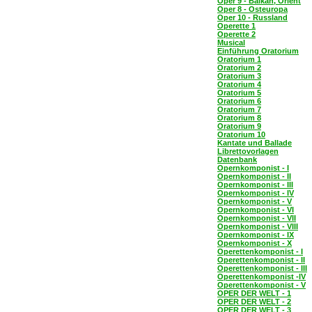
Oper 9 - Balkan, Orient
Oper 8 - Osteuropa
Oper 10 - Russland
Operette 1
Operette 2
Musical
Einführung Oratorium
Oratorium 1
Oratorium 2
Oratorium 3
Oratorium 4
Oratorium 5
Oratorium 6
Oratorium 7
Oratorium 8
Oratorium 9
Oratorium 10
Kantate und Ballade
Librettovorlagen
Datenbank
Opernkomponist - I
Opernkomponist - II
Opernkomponist - III
Opernkomponist - IV
Opernkomponist - V
Opernkomponist - VI
Opernkomponist - VII
Opernkomponist - VIII
Opernkomponist - IX
Opernkomponist - X
Operettenkomponist - I
Operettenkomponist - II
Operettenkomponist - III
Operettenkomponist -IV
Operettenkomponist - V
OPER DER WELT - 1
OPER DER WELT - 2
OPER DER WELT - 3