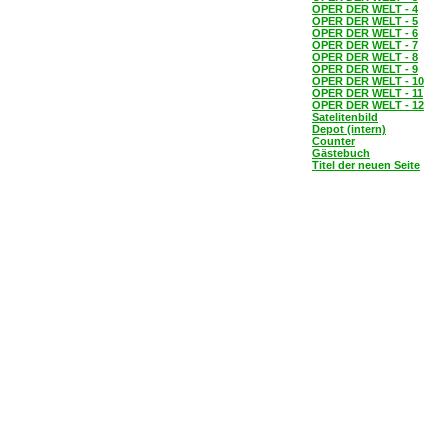
OPER DER WELT - 4
OPER DER WELT - 5
OPER DER WELT - 6
OPER DER WELT - 7
OPER DER WELT - 8
OPER DER WELT - 9
OPER DER WELT - 10
OPER DER WELT - 11
OPER DER WELT - 12
Satelitenbild
Depot (intern)
Counter
Gästebuch
Titel der neuen Seite