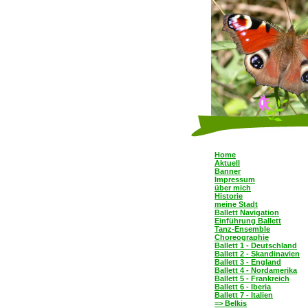
Home
Aktuell
Banner
Impressum
über mich
Historie
meine Stadt
Ballett Navigation
Einführung Ballett
Tanz-Ensemble
Choreographie
Ballett 1 - Deutschland
Ballett 2 - Skandinavien
Ballett 3 - England
Ballett 4 - Nordamerika
Ballett 5 - Frankreich
Ballett 6 - Iberia
Ballett 7 - Italien
=> Belkis