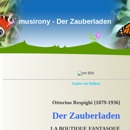
musirony - Der Zauberladen
.
.
Zauber des Balletts
Ottorino Respighi [1879-1936]
Der Zauberladen
LA BOUTIQUE FANTASQUE