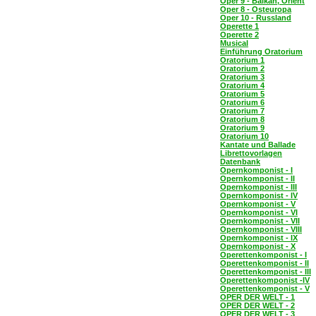
Oper 9 - Balkan, Orient
Oper 8 - Osteuropa
Oper 10 - Russland
Operette 1
Operette 2
Musical
Einführung Oratorium
Oratorium 1
Oratorium 2
Oratorium 3
Oratorium 4
Oratorium 5
Oratorium 6
Oratorium 7
Oratorium 8
Oratorium 9
Oratorium 10
Kantate und Ballade
Librettovorlagen
Datenbank
Opernkomponist - I
Opernkomponist - II
Opernkomponist - III
Opernkomponist - IV
Opernkomponist - V
Opernkomponist - VI
Opernkomponist - VII
Opernkomponist - VIII
Opernkomponist - IX
Opernkomponist - X
Operettenkomponist - I
Operettenkomponist - II
Operettenkomponist - III
Operettenkomponist -IV
Operettenkomponist - V
OPER DER WELT - 1
OPER DER WELT - 2
OPER DER WELT - 3