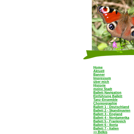
Home
Aktuell
Banner
Impressum
über mich
Historie
meine Stadt
Ballett Navigation
Einführung Ballett
Tanz-Ensemble
Choreographie
Ballett 1 - Deutschland
Ballett 2 - Skandinavien
Ballett 3 - England
Ballett 4 - Nordamerika
Ballett 5 - Frankreich
Ballett 6 - Iberia
Ballett 7 - Italien
=> Belkis