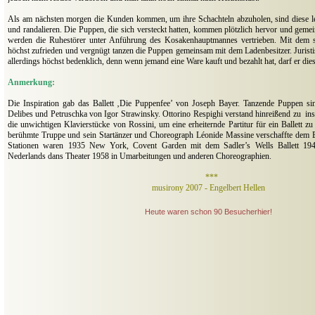
.
Als am nächsten morgen die Kunden kommen, um ihre Schachteln abzuholen, sind diese lee
und randalieren. Die Puppen, die sich versteckt hatten, kommen plötzlich hervor und gem
werden die Ruhestörer unter Anführung des Kosakenhauptmannes vertrieben. Mit dem st
höchst zufrieden und vergnügt tanzen die Puppen gemeinsam mit dem Ladenbesitzer. Juristi
allerdings höchst bedenklich, denn wenn jemand eine Ware kauft und bezahlt hat, darf er di
Anmerkung:
Die Inspiration gab das Ballett ‚Die Puppenfee’ von Joseph Bayer. Tanzende Puppen si
Delibes und Petruschka von Igor Strawinsky. Ottorino Respighi verstand hinreißend zu ins
die unwichtigen Klavierstücke von Rossini, um eine erheiternde Partitur für ein Ballett z
berühmte Truppe und sein Startänzer und Choreograph Léonide Massine verschaffte dem Ba
Stationen waren 1935 New York, Covent Garden mit dem Sadler’s Wells Ballett 19
Nederlands dans Theater 1958 in Umarbeitungen und anderen Choreographien.
.
***
musirony 2007 - Engelbert Hellen
Heute waren schon 90 Besucherhier!