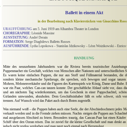
n
Ballett in einem Akt
in der Bearbeitung nach Klavierstücken von Gioacchino Ross
URAUFFÜHRUNG
am 5. Juni 1919 am Alhambra Theater in London
CHOREGRAPHIE:
Léonide Massine
AUSSTATTUNG:
André Derain
FORMATION:
Serge Diaghilews Balletts Russes
AUSFÜHRENDE:
Lydia Lopokowa – Stanislas Idzikowsky – Léon Woizikowski – Enrico 
HANDLUNG
.
Mitte des neunzehnten Jahrhunderts war die Riviera bereits touristischer Anziehung
Puppenmacher ein Geschäft, welches von Menschen aller Nationen und unterschiedlichen St
Es waren keine einfachen Puppen, die nur aus Stoff und Füllmaterial bestanden, die d
sondern kleine mechanische Spielzeuge, die sprechen, sich bewegen und sogar tanze
Mohren, Melonenverkäufer und die Figuren des Kartenspiels wie König, Dame und Bube. 
war ein Paar, welches Can-can tanzen konnte. Der geschäftliche Ablauf sieht vor, dass d
und am nächsten Tag wiederkommen, um das Geschenk in einer Pappschachtel, schön
Girlanden umwunden, abzuholen. Dem Geschäftsinhaber fällt es sehr schwer, sich v
trennen. Auf Wunsch wird das Paket auch durch Boten zugestellt.
.
Was niemand weiß – die Puppen haben auch eine Seele, die der Abschiedsschmerz jedes Mal 
verkauft werden und in die Fremde ziehen müssen. Nachts steigen die Puppen aus Schachtel
mal ausgelassen Abschied zu feiern. Besonders traurig, das Cancan-Paar hat einen Käufe
Schiff über den Ozean reisen. Das ist zuviel für die kleine Gesellschaft und man denkt a
jedoch nicht restlos verdorben und man tanzt noch einmal nach Herzenslust.