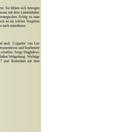
r. Sie fühlen sich betrogen
einsam mit dem Ladeninhaber
rategischen Erfolg ist man
sch ist ein solches Vorgehen
ese auch mitnehmen.
nd auch ‚Coppelia’ von Leo
trumentieren und bearbeitete
u schaffen. Serge Diaghilews
llett Weltgeltung. Wichtige
47 und Rotterdam mit dem