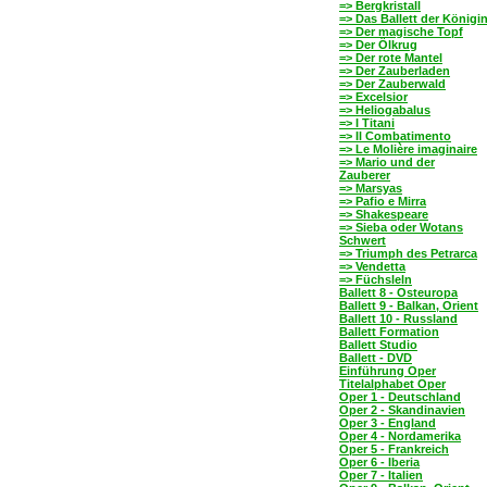
=> Bergkristall
=> Das Ballett der Königi
=> Der magische Topf
=> Der Ölkrug
=> Der rote Mantel
=> Der Zauberladen
=> Der Zauberwald
=> Excelsior
=> Heliogabalus
=> I Titani
=> Il Combatimento
=> Le Molière imaginaire
=> Mario und der
Zauberer
=> Marsyas
=> Pafio e Mirra
=> Shakespeare
=> Sieba oder Wotans
Schwert
=> Triumph des Petrarca
=> Vendetta
=> Füchsleln
Ballett 8 - Osteuropa
Ballett 9 - Balkan, Orient
Ballett 10 - Russland
Ballett Formation
Ballett Studio
Ballett - DVD
Einführung Oper
Titelalphabet Oper
Oper 1 - Deutschland
Oper 2 - Skandinavien
Oper 3 - England
Oper 4 - Nordamerika
Oper 5 - Frankreich
Oper 6 - Iberia
Oper 7 - Italien