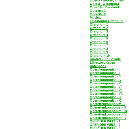
Oper 9 - Balkan, Orient
Oper 8 - Osteuropa
Oper 10 - Russland
Operette 1
Operette 2
Musical
Einführung Oratorium
Oratorium 1
Oratorium 2
Oratorium 3
Oratorium 4
Oratorium 5
Oratorium 6
Oratorium 7
Oratorium 8
Oratorium 9
Oratorium 10
Kantate und Ballade
Librettovorlagen
Datenbank
Opernkomponist - I
Opernkomponist - II
Opernkomponist - III
Opernkomponist - IV
Opernkomponist - V
Opernkomponist - VI
Opernkomponist - VII
Opernkomponist - VIII
Opernkomponist - IX
Opernkomponist - X
Operettenkomponist - I
Operettenkomponist - II
Operettenkomponist - III
Operettenkomponist -IV
Operettenkomponist - V
OPER DER WELT - 1
OPER DER WELT - 2
OPER DER WELT - 3