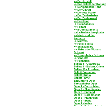
=> Bergkristall
=> Das Ballett der Königi
=> Der magische Topf
=> Der Ölkrug
=> Der rote Mantel
=> Der Zauberladen
=> Der Zauberwald
=> Excelsior
=> Heliogabalus
=> I Titani
=> Il Combatimento
=> Le Molière imaginaire
=> Mario und der
Zauberer
=> Marsyas
=> Pafio e Mirra
=> Shakespeare
=> Sieba oder Wotans
Schwert
=> Triumph des Petrarca
=> Vendetta
=> Füchsleln
Ballett 8 - Osteuropa
Ballett 9 - Balkan, Orient
Ballett 10 - Russland
Ballett Formation
Ballett Studio
Ballett - DVD
Einführung Oper
Titelalphabet Oper
Oper 1 - Deutschland
Oper 2 - Skandinavien
Oper 3 - England
Oper 4 - Nordamerika
Oper 5 - Frankreich
Oper 6 - Iberia
Oper 7 - Italien