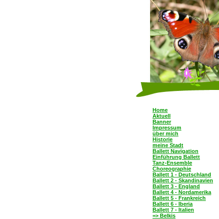
Home
Aktuell
Banner
Impressum
über mich
Historie
meine Stadt
Ballett Navigation
Einführung Ballett
Tanz-Ensemble
Choreographie
Ballett 1 - Deutschland
Ballett 2 - Skandinavien
Ballett 3 - England
Ballett 4 - Nordamerika
Ballett 5 - Frankreich
Ballett 6 - Iberia
Ballett 7 - Italien
=> Belkis