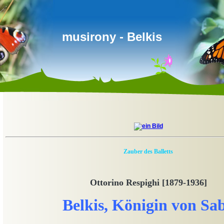
musirony - Belkis
Zauber des Balletts
Ottorino Respighi [1879-1936]
Belkis, Königin von Sa