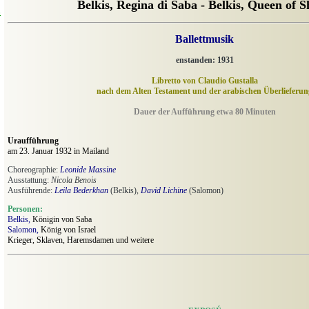
Belkis, Regina di Saba - Belkis, Queen of 
n
Ballettmusik
enstanden: 1931
Libretto von Claudio Gustalla
nach dem Alten Testament und der arabischen Überlieferun
Dauer der Aufführung etwa 80 Minuten
Uraufführung
am 23. Januar 1932 in Mailand
Choreographie:
Leonide Massine
Ausstattung:
Nicola Benois
Ausführende:
Leila Bederkhan
(Belkis),
David Lichine
(Salomon)
Personen:
Belkis,
Königin von Saba
Salomon,
König von Israel
Krieger, Sklaven, Haremsdamen und weitere