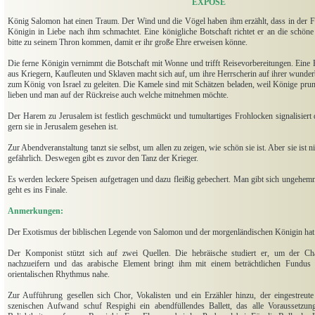
EXPOSÉ
König Salomon hat einen Traum. Der Wind und die Vögel haben ihm erzählt, dass in der F
Königin in Liebe nach ihm schmachtet. Eine königliche Botschaft richtet er an die schö
bitte zu seinem Thron kommen, damit er ihr große Ehre erweisen könne.
Die ferne Königin vernimmt die Botschaft mit Wonne und trifft Reisevorbereitungen. Eine
aus Kriegern, Kaufleuten und Sklaven macht sich auf, um ihre Herrscherin auf ihrer wunde
zum König von Israel zu geleiten. Die Kamele sind mit Schätzen beladen, weil Könige prun
lieben und man auf der Rückreise auch welche mitnehmen möchte.
Der Harem zu Jerusalem ist festlich geschmückt und tumultartiges Frohlocken signalisiert
gern sie in Jerusalem gesehen ist.
Zur Abendveranstaltung tanzt sie selbst, um allen zu zeigen, wie schön sie ist. Aber sie ist 
gefährlich. Deswegen gibt es zuvor den Tanz der Krieger.
Es werden leckere Speisen aufgetragen und dazu fleißig gebechert. Man gibt sich ungehemm
geht es ins Finale.
Anmerkungen:
Der Exotismus der biblischen Legende von Salomon und der morgenländischen Königin hat sei
Der Komponist stützt sich auf zwei Quellen. Die hebräische studiert er, um der Char
nachzueifern und das arabische Element bringt ihm mit einem beträchtlichen Fundus
orientalischen Rhythmus nahe.
Zur Aufführung gesellen sich Chor,
Vokalisten und ein Erzähler hinzu, der eingestreut
szenischen Aufwand schuf Respighi ein abendfüllendes Ballett, das alle Voraussetzung