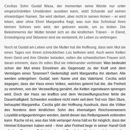
Cecilias Sohn Gustaf Wasa, der momentan seine Würde nur unter
eingeschränkten Umständen ausüben kann, setzt Schande auf seinen
ehrwürdigen Namen. Sie wird sterben, aber nicht in seinen Armen – er wird
leben, aber ohne Ehre! Margaretha fragt, was nun das Schicksal ihres
kleinen Sohnes sein wird, der geboren wurde, um zu leiden. Die
Bekümmernis der Mütter bindet sich an die kindlichen Tränen - in Elend,
Erniedrigung und Sklaverei sind sie verdammt, ihr Leben zu verbringen.
Noch ist Gustaf am Leben und die Mutter hat die Hoffnung, dass sein Mut sie
eines Tages von ihrem schrecklichen Los befreien wird. Auch wenn Ketten
ihren Geist und ihre Glieder belasten, sollen die schwedischen Frauen sich
daran erinnern, dass ihr edles Blut sie miteinander verbindet.
Was bedeutet
schon der Mut eines Einzelnen als Gegensatz zu der Kraft und dem
Vermögen eines Tyrannen? Gedemütigt sieht Margaretha ihn sterben. Alle
werden untergehen: Gustaf, sein Name und das Vaterland. Cecilia setzt
dagegen, dass der Hass eines Volkes, welches gelernt hat die, die Freiheit
zu verehren, von der Verzweiflung genährt, die Ketten irgendwann sprengen
wird. Doch der Hass sei kraftlos und dem Verzweiflungsschrei fehle die
Dauerhaftigkeit. Schweden existiere nicht mehr seit dem Tod von Sten Sture,
behauptet Margaretha. Cecilia gibt der Hoffnung Ausdruck, dass die Völker
des Nordens dem kindlichen Sohn des ehemaligen Reichsverwesers
Loyalität entgegenbringen werden, damit dieser das Rettungswerk vollenden
kann. Rache ist es, was das Volk verlange! Anna hält es für möglich, dass der
Himmel Erbarmen haben wird – ihrer aller Freiheit liege in seiner Hand! Gott