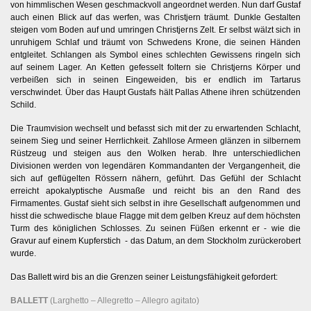
von himmlischen Wesen geschmackvoll angeordnet werden. Nun darf Gustaf
auch einen Blick auf das werfen, was Christjern träumt. Dunkle Gestalten
steigen vom Boden auf und umringen Christjerns Zelt. Er selbst wälzt sich in
unruhigem Schlaf und träumt von Schwedens Krone, die seinen Händen
entgleitet. Schlangen als Symbol eines schlechten Gewissens ringeln sich
auf seinem Lager. An Ketten gefesselt foltern sie Christjerns Körper und
verbeißen sich in seinen Eingeweiden, bis er endlich im Tartarus
verschwindet. Über das Haupt Gustafs hält Pallas Athene ihren schützenden
Schild.
Die Traumvision wechselt und befasst sich mit der zu erwartenden Schlacht,
seinem Sieg und seiner Herrlichkeit. Zahllose Armeen glänzen in silbernem
Rüstzeug und steigen aus den Wolken herab. Ihre unterschiedlichen
Divisionen werden von legendären Kommandanten der Vergangenheit, die
sich auf geflügelten Rössern nähern, geführt. Das Gefühl der Schlacht
erreicht apokalyptische Ausmaße und reicht bis an den Rand des
Firmamentes. Gustaf sieht sich selbst in ihre Gesellschaft aufgenommen und
hisst die schwedische blaue Flagge mit dem gelben Kreuz auf dem höchsten
Turm des königlichen Schlosses. Zu seinen Füßen erkennt er - wie die
Gravur auf einem Kupferstich - das Datum, an dem Stockholm zurückerobert
wurde.
Das Ballett wird bis an die Grenzen seiner Leistungsfähigkeit gefordert:
BALLETT
(Larghetto – Allegretto – Allegro agitato)