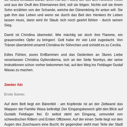
und aus der Gruft des Ehemannes tönt, soll sie folgen. Nichts soll sie ihrem
Sohn erzählen von der Schande, welche der Dänenkönig ihr antun will. Sie
gab ihm das Leben und wenn sie durch das Beil des Henkers ihr Leben
lassen muss, dann wird ihr Staub sich noch geehrt fühlen - durch seinen
Sieg.
Damit ist Christina überredet. Wie mächtig sei doch ihre Flamme, ein
grauenvolles Opfer zu bringen!. Gott habe ihr viel Leid zugedacht. Von
Tränen überströmt umarmt Christina ihr Söhnchen und schiebt es zu Cecilia.
Edles Fühlen, pures Entflammen und das Gedenken an Stures Liebe
veranlassen Christina Gyllenstierna, sich an der Seite Norrbys, der seine
Instruktionen schon vorher bekommen hat, auf den Weg ins Feldlager Gustaf
Wasas zu machen.
Zweiter Akt
Erste Szene:
Auf dem Bett liegt ein Bärenfell - am Kopfende ist an der Zeltwand das
Wappen der Familie Wasa befestigt. Der Eingangsbereich gibt den Blick auf
Gustafs Feldlager frei. Er selbst steht am Eingang, umrundet von
schwedischen Rittern und Ersten Offizieren. Auf der einen Seite liegt vor den
Augen des Zuschauers eine Bucht; ihr gegenüber sieht man Teile der Stadt