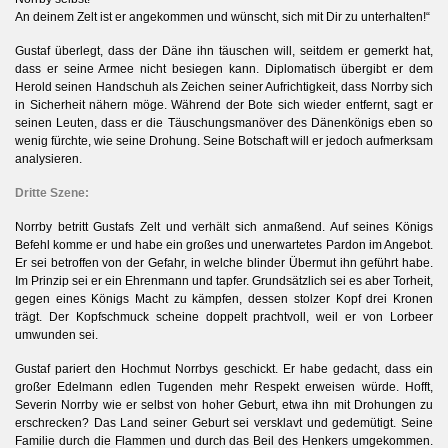
An deinem Zelt ist er angekommen und wünscht, sich mit Dir zu unterhalten!“
Gustaf überlegt, dass der Däne ihn täuschen will, seitdem er gemerkt hat,
dass er seine Armee nicht besiegen kann. Diplomatisch übergibt er dem
Herold seinen Handschuh als Zeichen seiner Aufrichtigkeit, dass Norrby sich
in Sicherheit nähern möge. Während der Bote sich wieder entfernt, sagt er
seinen Leuten, dass er die Täuschungsmanöver des Dänenkönigs eben so
wenig fürchte, wie seine Drohung. Seine Botschaft will er jedoch aufmerksam
analysieren.
Dritte Szene:
Norrby betritt Gustafs Zelt und verhält sich anmaßend. Auf seines Königs
Befehl komme er und habe ein großes und unerwartetes Pardon im Angebot.
Er sei betroffen von der Gefahr, in welche blinder Übermut ihn geführt habe.
Im Prinzip sei er ein Ehrenmann und tapfer. Grundsätzlich sei es aber Torheit,
gegen eines Königs Macht zu kämpfen, dessen stolzer Kopf drei Kronen
trägt. Der Kopfschmuck scheine doppelt prachtvoll, weil er von Lorbeer
umwunden sei.
Gustaf pariert den Hochmut Norrbys geschickt. Er habe gedacht, dass ein
großer Edelmann edlen Tugenden mehr Respekt erweisen würde. Hofft,
Severin Norrby wie er selbst von hoher Geburt, etwa ihn mit Drohungen zu
erschrecken? Das Land seiner Geburt sei versklavt und gedemütigt. Seine
Familie durch die Flammen und durch das Beil des Henkers umgekommen.