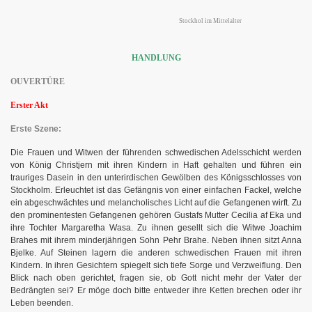
Stockhol im Mittelalter
HANDLUNG
OUVERTÜRE
Erster Akt
Erste Szene:
Die Frauen und Witwen der führenden schwedischen Adelsschicht werden
von König Christjern mit ihren Kindern in Haft gehalten und führen ein
trauriges Dasein in den unterirdischen Gewölben des Königsschlosses von
Stockholm. Erleuchtet ist das Gefängnis von einer einfachen Fackel, welche
ein abgeschwächtes und melancholisches Licht auf die Gefangenen wirft. Zu
den prominentesten Gefangenen gehören Gustafs Mutter Cecilia af Eka und
ihre Tochter Margaretha Wasa. Zu ihnen gesellt sich die Witwe
Joachim
Brahes mit ihrem minderjährigen Sohn Pehr Brahe. Neben ihnen sitzt Anna
Bjelke. Auf Steinen lagern die anderen schwedischen Frauen mit ihren
Kindern. In ihren Gesichtern spiegelt sich tiefe Sorge und Verzweiflung. Den
Blick nach oben gerichtet, fragen sie, ob Gott nicht mehr der Vater der
Bedrängten sei? Er möge doch bitte entweder ihre Ketten brechen oder ihr
Leben beenden.