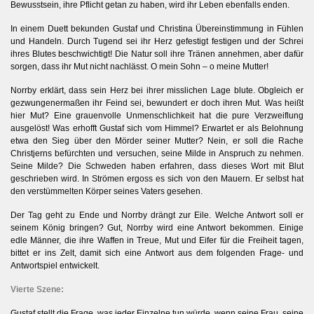
Bewusstsein, ihre Pflicht getan zu haben, wird ihr Leben ebenfalls enden.
In einem Duett bekunden Gustaf und Christina Übereinstimmung in Fühlen
und Handeln. Durch Tugend sei ihr Herz gefestigt festigen und der Schrei
ihres Blutes beschwichtigt! Die Natur soll ihre Tränen annehmen, aber dafür
sorgen, dass ihr Mut nicht nachlässt. O mein Sohn – o meine Mutter!
Norrby erklärt, dass sein Herz bei ihrer misslichen Lage blute. Obgleich er
gezwungenermaßen ihr Feind sei, bewundert er doch ihren Mut. Was heißt
hier Mut? Eine grauenvolle Unmenschlichkeit hat die pure Verzweiflung
ausgelöst! Was erhofft Gustaf sich vom Himmel? Erwartet er als Belohnung
etwa den Sieg über den Mörder seiner Mutter? Nein, er soll die Rache
Christjerns befürchten und versuchen, seine Milde in Anspruch zu nehmen.
Seine Milde? Die Schweden haben erfahren, dass dieses Wort mit Blut
geschrieben wird. In Strömen ergoss es sich von den Mauern. Er selbst hat
den verstümmelten Körper seines Vaters gesehen.
Der Tag geht zu Ende und Norrby drängt zur Eile. Welche Antwort soll er
seinem König bringen? Gut, Norrby wird eine Antwort bekommen. Einige
edle Männer, die ihre Waffen in Treue, Mut und Eifer für die Freiheit tagen,
bittet er ins Zelt, damit sich eine Antwort aus dem folgenden Frage- und
Antwortspiel entwickelt.
Vierte Szene:
Gustaf stellt die Frage, was jeder Einzelne tun würde, wenn seine Frau, seine