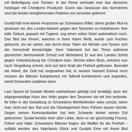
mit Befestigung und Türmen. In der Ferne vermutet man das dänische
Feldlager mit Christjerns Prunkzelt. Durch das Gewässer des Norrströms
sind die beiden kriegführenden Parteien von einander getrennt.
Gustaf hält eine kleine Ansprache an Schwedens Ritter, deren großer Mut es
gewesen sei, des Landes Abwehr gegen den Tyrannen zu mobilisieren. Ihre
edle Geburt, gepaart mit Tugend, zog einen edlen Geist automatisch nach.
Das Blut der Ahnen, welches in ihren Adern fließt, wurde zum Kochen
gebracht, als sie sahen, wie durch böse Taten ein Mörder und Tyrann sich
der Herrschaft bemächtigte. Dem Vaterland bot der Thron während
glorreicher Jahrhunderte Schutz und Wohlstand. Er war des Landes Schild
gegen Unterdrückung bis Christjern kam. Ströme edlen Bluts, welches nun
nach Vergeltung schreit, sind auf dem Grab der Freiheit geflossen. Beendet
die Arbeit, die Gott hat vorgesehen hat, in seinem Namen! Einmal noch
müssen die Männer Kampfesmut mit Tatkraft kombinieren und angreifen,
damit Schweden aufatmen kann.
Lars Sparre ist Gustafs Worten aufmerksam gefolgt und bestätigt, dass der
allgegenwärtige Hass des Volks gegen den Tyrannen sie mit ihm verbinde.
Ihr Eifer in der Gestaltung zu Schwedens Wohlbefinden wäre unnütz, wenn
man nicht auf den Rat und die Überlegenheit ihres Führers bauen könnte.
Gegen seinen Kommandanten hat kein Schwede bisher seinen Eid
gebrochen. Gustaf besitze ihrer aller Liebe, denn er sei gleichzeitig Freund,
Führer und Vater. Schwedens Männer tragen die Waffen für die Freiheit –
notfalls werden des Vaterlands Glück und Gustafs Ehre mit ihrem Blut