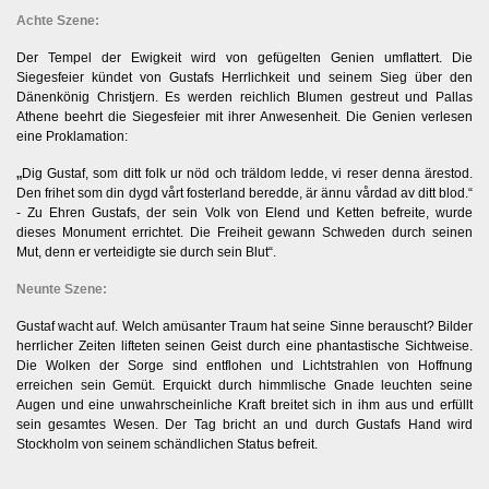
Achte Szene:
Der Tempel der Ewigkeit wird von gefügelten Genien umflattert. Die
Siegesfeier kündet von Gustafs Herrlichkeit und seinem Sieg über den
Dänenkönig Christjern. Es werden reichlich Blumen gestreut und Pallas
Athene beehrt die Siegesfeier mit ihrer Anwesenheit. Die Genien verlesen
eine Proklamation:
„
Dig Gustaf, som ditt folk ur nöd och träldom ledde, vi reser denna ärestod.
Den frihet som din dygd vårt fosterland beredde, är ännu vårdad av ditt blod.“
- Zu Ehren Gustafs, der sein Volk von Elend und Ketten befreite, wurde
dieses Monument errichtet. Die Freiheit gewann Schweden durch seinen
Mut, denn er verteidigte sie durch sein Blut“.
Neunte Szene:
Gustaf wacht auf. Welch amüsanter Traum hat seine Sinne berauscht? Bilder
herrlicher Zeiten lifteten seinen Geist durch eine phantastische Sichtweise.
Die Wolken der Sorge sind entflohen und Lichtstrahlen von Hoffnung
erreichen sein Gemüt. Erquickt durch himmlische Gnade leuchten seine
Augen und eine unwahrscheinliche Kraft breitet sich in ihm aus und erfüllt
sein gesamtes Wesen. Der Tag bricht an und durch Gustafs Hand wird
Stockholm von seinem schändlichen Status befreit.