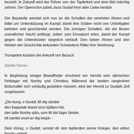
bezahlt. In Zukunft wird der Führer von der Tapferkeit und dem Mut mächtig
zehren. Der Opernchor jubelt, dass Gustaf ihrer aller Liebe besitze.
Der Bejubelte wendet sich nun an die Schatten der verehrten Ahnen und
bittet um Unterstützung im Kampf, damit ihre Gräber nicht von Unbefugten
betreten und geschändet werden. Die zornigen Schatten, die der Busen
unendlicher Nacht umfängt, sollen zum Einsatzort eilen, damit der Kampf
gegen die Unterdrücker siegreich verläuft. Den lieben Ahnen und den
Helden der Geschichte bekunden Schwedens Ritter ihre Verehrung.
Trompeten künden die Ankunft von Besuch.
Zweite Szene:
In Begleitung einiger Bewaffneter erscheint ein Herold vom dänischen
Feldlager mit Norrby und Christina.
Während die beiden ranghohen
Botschafter sich vorläufig gedulden müssen, wird der Herold zu Gustafs Zelt
vorgelassen.
„
Din kung, o Gustaf, till dig sänder
den trappaste bland sina hjältars här,
den ädle Norrby själv, som till did läger länder,
ett samtal snart av dig begär. -
Dein König, o Gustaf, sendet dir den tapfersten seiner Krieger, den edlen
Norrby selbst!