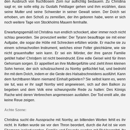
den Ausbruch von fruchtlosem Zorn nur aufrichtig bedauern. Zu Christina
sagt er, sie solle eilig zu Gustafs Feldlager gehen und ihm erzählen, dass
seine Mutter und seine Schwester in seiner Gewalt seien. Der Dolch sei
erhoben, um den Schoß zu zerreißen, der ihn geboren habe, wenn er sich
noch weitere Tage von Stockholms Mauern fernhalte.
Erwartungsgemäß ist Christina nun endlich schockert, aber immer noch nicht
schlau geworden. Sie provoziert weiter: Der Tyrann beauftrage sie mit einer
Aufgabe, die sogar die Hölle mit Schrecken erfüllen würde. Er mache sie zu
einem schmachvollen Instrument, welches einer Folter gleichkäme, wie sie
nicht grauenhafter sein kann. Er sei ein Mörder, der ihre ganze Familie
getötet habe! Christjern ist nicht beeindruckt. Eine edle Geisel wird für ihren
Gehorsam sorgen. Er appelliert an ihre Muttergefühle und zieht ihren kleinen
Sohn hervor, der sich schutzsuchend zu Norrby geflüchtet hat, und bedroht
ihn mit dem Dolch, indem er die Geste des Halsabschneidens ausführt. Kann
dem furchtbaren Mann niemand Einhalt gebieten? Sie selbst kann es, wenn
sie tut, was er ihr sagt! Norrby wird angewiesen, sich auf den Balkon zu
begeben und dem Volk eine schwungvolle Rede zu halten: Des Königs
Rache wird deren Verbrechen angemessen ausfallen. Der Tod ereilt alle, die
keine Reue zeigen.
Achte Szene:
Christina sucht die Aussprache mit Norrby, an bittenden Worten fehlt es ihr
nicht. In Ketten wurde sie vor den Thron beordert, durch die Axt ist sie vom