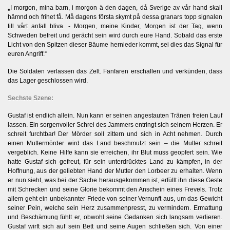
„
I morgon, mina barn, i morgon ä den dagen, då Sverige av vår hand skall
hämnd och frihet få. Må dagens första skymt på dessa granars topp signalen
till vårt anfall bliva. - Morgen, meine Kinder, Morgen ist der Tag, wenn
Schweden befreit und gerächt sein wird durch eure Hand. Sobald das erste
Licht von den Spitzen dieser Bäume hernieder kommt, sei dies das Signal für
euren Angriff.“
Die Soldaten verlassen das Zelt. Fanfaren erschallen und verkünden, dass
das Lager geschlossen wird.
Sechste Szene:
Gustaf ist endlich allein. Nun kann er seinen angestauten Tränen freien Lauf
lassen. Ein sorgenvoller Schrei des Jammers entringt sich seinem Herzen. Er
schreit furchtbar! Der Mörder soll zittern und sich in Acht nehmen. Durch
einen Muttermörder wird das Land beschmutzt sein – die Mutter schreit
vergeblich. Keine Hilfe kann sie erreichen, ihr Blut muss geopfert sein. Wie
hatte Gustaf sich gefreut, für sein unterdrücktes Land zu kämpfen, in der
Hoffnung, aus der geliebten Hand der Mutter den Lorbeer zu erhalten. Wenn
er nun sieht, was bei der Sache herausgekommen ist, erfüllt ihn diese Geste
mit Schrecken und seine Glorie bekommt den Anschein eines Frevels. Trotz
allem geht ein unbekannter Friede von seiner Vernunft aus, um das Gewicht
seiner Pein, welche sein Herz zusammenpresst, zu vermindern. Ermattung
und Beschämung fühlt er, obwohl seine Gedanken sich langsam verlieren.
Gustaf wirft sich auf sein Bett und seine Augen schließen sich. Von einer