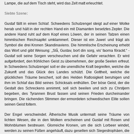
Lampe, die auf dem Tisch steht, wird das Zelt matt erleuchtet.
Siebte Szene:
Gustaf fällt in einen Schlaf. Schwedens Schutzengel steigt auf einer Wolke
herab und hält in der rechten Hand ein mit Diamanten besetztes Zepter. Die
andere Hand ruht auf dem Kopf eines Löwen, der in seinen Tatzen einen
himmlischen Reichsapfel umklammert. Dieser ist ein Juwel und trägt als
Symbol die drei Kronen Skandinaviens. Die himmlische Erscheinung erhebt
das Wort und gibt Weisung: „Slå, Gustav, bort din sorg, vis' faorna förackt.“ -
Gustaf soll seine Sorgen verscheuchen und die Gefahr verachten. Er wird
aufgefordert, den fröhlichen Geist zu übernehmen, der große Seelen erfreut.
In Schwedens Schutzengel soll er die unendliche Kraft begreifen, welche die
Zukunft und das Glück des Landes schützt. Die Gottheit, welche die
glücklichen Träume beschert, soll des Helden Ratlosigkeit beruhigen und
ihm im Schlaf das Bild seines Schicksals enthüllen. Der böse Geist, der die
Gestalt des Schreckens annimmt, soll sich beeilen und sich zu Chrstjern
begeben, des Tyrannen Brust fassen und seinen Frieden durcheinander
bringen. Die rächenden Stimmen der ermordeten schwedischen Elite sollen
seinen Geist foltern.
Der Engel verschwindet. Ätherische Musik untermalt seine Träume von
lichten Wesen, die in den Wolken erscheinen und Gustaf mit Rosen und
Mohnblumen bestreuen. Glorreiche Kronen, um die sich Lorbeer windet,
werden zu seinen Füßen angehäuft, dazu gesellen sich Siegestrophäen, die