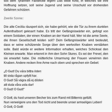
soll dem Tyrannen Fallstricke legen! Das liebe Kind, in welches sie ihre
Hoffnung setzen, soll seine Jugend und seine Unschuld vor drohenden
Gefahren schützen.
Zweite Szene:
Die alte Cecilia räuspert sich, sie habe gehört, wie die Tür zu ihrem dunklen
Aufenthaltsort geknarrt habe. Es tritt der Gefängniswärter ein, gefolgt von
einem Soldaten, der einen Knaben an der Hand hält. Wer ist die arme Seele,
die ihnen Gesellschaft leisten soll? Dem Gefängniswärter wird bedeutet,
dass er seine schützende Sorge über den wertvollen Knaben verstärken
solle. Bald würde er weitere Information erhalten, welches Schicksal den
Kleinen erwarte. Man erkennt in ihm den Sohn Stures. Es sei der Frevel, den
sie erwartet habe. Die mütterliche Umarmung der Frauen verwirren den
Knaben. Andere recken ihre Arme nach oben und sprechen ein Gebet:
„
O Gud! Du vára bittra öden
till sista rågan upfyllt har.
O Gud! Så vägra då ej döden
att sluta våra usla dar!
O Gud! O Gud!“
O Gott, du hast unseren Becher bis zum Rand mit Bitternis gefüllt.
Nun verweigere uns den Tod nicht und beende unser armseliges Leben!
O Gott, O Gott!