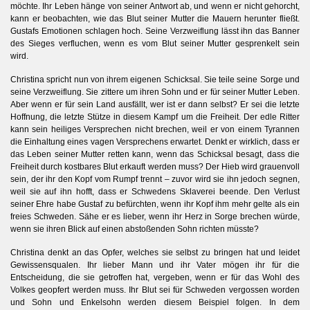
möchte. Ihr Leben hänge von seiner Antwort ab,
und wenn er nicht gehorcht,
kann er beobachten, wie das Blut seiner Mutter die Mauern herunter fließt.
Gustafs Emotionen schlagen hoch. Seine Verzweiflung lässt ihn das Banner
des Sieges verfluchen, wenn es vom Blut seiner Mutter gesprenkelt sein
wird.
Christina spricht nun von ihrem eigenen Schicksal. Sie teile seine Sorge und
seine Verzweiflung. Sie zittere um ihren Sohn und er für seiner Mutter Leben.
Aber wenn er für sein Land ausfällt, wer ist er dann selbst? Er sei die letzte
Hoffnung, die letzte Stütze in diesem Kampf um die Freiheit. Der edle Ritter
kann sein heiliges Versprechen nicht brechen, weil er von einem Tyrannen
die Einhaltung eines vagen Versprechens erwartet. Denkt er wirklich, dass er
das Leben seiner Mutter retten kann, wenn das Schicksal besagt, dass die
Freiheit durch kostbares Blut erkauft werden muss? Der Hieb wird grauenvoll
sein, der ihr den Kopf vom Rumpf trennt – zuvor wird sie ihn jedoch segnen,
weil sie auf ihn hofft, dass er Schwedens Sklaverei beende. Den Verlust
seiner Ehre habe Gustaf zu befürchten, wenn ihr Kopf ihm mehr gelte als ein
freies Schweden. Sähe er es lieber, wenn ihr Herz in Sorge brechen würde,
wenn sie ihren Blick auf einen abstoßenden Sohn richten müsste?
Christina denkt an das Opfer, welches sie selbst zu bringen hat und leidet
Gewissensqualen. Ihr lieber Mann und ihr Vater mögen ihr für die
Entscheidung, die sie getroffen hat, vergeben, wenn er für das Wohl des
Volkes geopfert werden muss. Ihr Blut sei für Schweden vergossen worden
und Sohn und Enkelsohn werden diesem Beispiel folgen. In dem