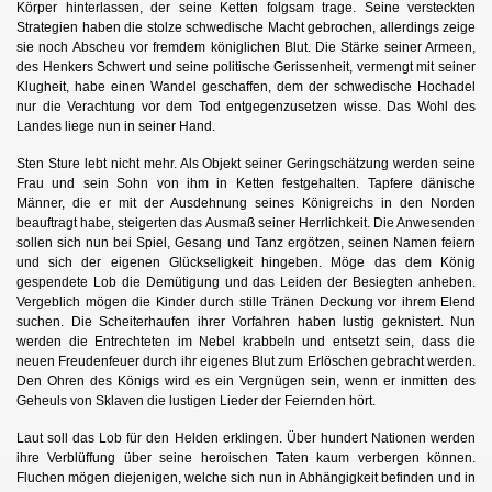
Körper hinterlassen, der seine Ketten folgsam trage. Seine versteckten
Strategien haben die stolze schwedische Macht gebrochen, allerdings zeige
sie noch Abscheu vor fremdem königlichen Blut. Die Stärke seiner Armeen,
des Henkers Schwert und seine politische Gerissenheit, vermengt mit seiner
Klugheit, habe einen Wandel geschaffen, dem der schwedische Hochadel
nur die Verachtung vor dem Tod entgegenzusetzen wisse. Das Wohl des
Landes liege nun in seiner Hand.
Sten Sture lebt nicht mehr. Als Objekt seiner Geringschätzung werden seine
Frau und sein Sohn von ihm in Ketten festgehalten. Tapfere dänische
Männer, die er mit der Ausdehnung seines Königreichs in den Norden
beauftragt habe, steigerten das Ausmaß seiner Herrlichkeit. Die Anwesenden
sollen sich nun bei Spiel, Gesang und Tanz ergötzen, seinen Namen feiern
und sich der eigenen Glückseligkeit hingeben. Möge das dem König
gespendete Lob die Demütigung und das Leiden der Besiegten anheben.
Vergeblich mögen die Kinder durch stille Tränen Deckung vor ihrem Elend
suchen. Die Scheiterhaufen ihrer Vorfahren haben lustig geknistert. Nun
werden die Entrechteten im Nebel krabbeln und entsetzt sein, dass die
neuen Freudenfeuer durch ihr eigenes Blut zum Erlöschen gebracht werden.
Den Ohren des Königs wird es ein Vergnügen sein, wenn er inmitten des
Geheuls von Sklaven die lustigen Lieder der Feiernden hört.
Laut soll das Lob für den Helden erklingen. Über hundert Nationen werden
ihre Verblüffung über seine heroischen Taten kaum verbergen können.
Fluchen mögen diejenigen, welche sich nun in Abhängigkeit befinden und in