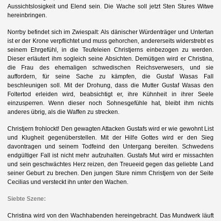
Aussichtslosigkeit und Elend sein. Die
Wache soll jetzt Sten Stures Witwe
hereinbringen.
Norrby befindet sich im Zwiespalt: Als dänischer Würdenträger und Untertan
ist er der Krone verpflichtet und muss gehorchen, andererseits widerstrebt es
seinem Ehrgefühl, in die Teufeleien Christjerns einbezogen zu werden.
Dieser erläutert ihm sogleich seine Absichten. Demütigen wird er Christina,
die Frau des ehemaligen schwedischen Reichsverwesers, und sie
auffordern, für seine Sache zu kämpfen, die Gustaf Wasas Fall
beschleunigen soll. Mit der Drohung, dass die Mutter Gustaf Wasas den
Foltertod erleiden wird, beabsichtigt er, ihre Kühnheit in ihrer Seele
einzusperren. Wenn dieser noch Sohnesgefühle hat, bleibt ihm nichts
anderes übrig, als die Waffen zu strecken.
Christjern frohlockt! Den gewagten Attacken Gustafs wird er wie gewohnt List
und Klugheit gegenüberstellen. Mit der Hilfe Gottes wird er den Sieg
davontragen und seinem Todfeind den Untergang bereiten. Schwedens
endgültiger Fall ist nicht mehr aufzuhalten. Gustafs Mut wird er missachten
und sein geschwächtes Herz reizen, den Treueeid gegen das geliebte Land
seiner Geburt zu brechen. Den jungen Sture nimm Christjern von der Seite
Cecilias und versteckt ihn unter den Wachen.
Siebte Szene:
Christina wird von den Wachhabenden hereingebracht. Das Mundwerk läuft