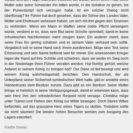
Mutter oder seine Schwester ihn bitten würde, in die Isolation zu gehen, bis
der Pulverdampf sich verzogen habe. Ist ein solcher Dialog nicht
überflüssig? Ihr Führer hat doch gesehen, dass die Söhne des Landes Vater,
Mütter und Ehefrauen verlassen haben, um sich mit ihm gegen den Tyrannen
zu verbinden. Wenn ein Mann in Waffen seine noble Pflicht verweigern
würde, verdient er es, dass sein Blut seine Scholle sprenkelt, damit er keine
schurkischen Nachkommen mehr zeugen kann. Ein anderer meint, dass
seine Frau ihn gering schätzen und er seinem Vater verhasst sein sollte.
Vergeblich soll er seine Hand nach ihnen ausstrecken. Möge sein Tod, seine
Erinnerung und sein Name befleckt sein für immer. Die anwesenden Krieger
legen die Hand auf ihre Schilde und schwören, dass sie weder im Sieg noch
in der Niederlage ihren Führer verraten werden. Hat Norrby gehört, welche
Antwort er seinem König zu bringen hat? Der Däne ist tief bewegt und wird
seinem König wahrheitsgemäß berichten. Den Handschuh, der als
Unterpfand seiner Sicherheit symbolischen Wert hatte, gibt er anstelle eines
Händedrucks dem Besitzer zurück. Dazu gibt es ein Bonbon: Seine Mutter
bringe er heimlich in seine Verfügungsgewalt, damit er erkennen kann, dass
sein Herz ihm den erforderlichen Respekt nicht versage. Christina möge
unter Tränen und Flehen den König zur Milde bewegen. Doch Stures Witwe
befürchtet, auf das grausame Herz eines Tigers zu stoßen. Trotzdem sollte
sie nicht säumen! Die beiden hohen Besucher werden zum Ausgang des
Lagers eskortiert.
Fünfte Szene: