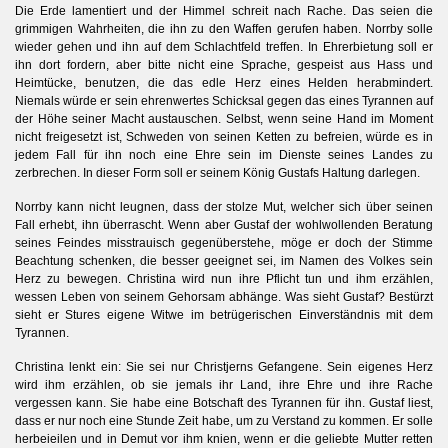
Die Erde lamentiert und der Himmel schreit nach Rache. Das seien die
grimmigen Wahrheiten, die ihn zu den Waffen gerufen haben. Norrby solle
wieder gehen und ihn auf dem Schlachtfeld treffen. In Ehrerbietung soll er
ihn dort fordern, aber bitte nicht eine Sprache, gespeist aus Hass und
Heimtücke, benutzen, die das edle Herz eines Helden herabmindert.
Niemals würde er sein ehrenwertes Schicksal gegen das eines Tyrannen auf
der Höhe seiner Macht austauschen. Selbst, wenn seine Hand im Moment
nicht freigesetzt ist, Schweden von seinen Ketten zu befreien, würde es in
jedem Fall für ihn noch eine Ehre sein im Dienste seines Landes zu
zerbrechen. In dieser Form soll er seinem König Gustafs Haltung darlegen.
Norrby kann nicht leugnen, dass der stolze Mut, welcher sich über seinen
Fall erhebt, ihn überrascht. Wenn aber Gustaf der wohlwollenden Beratung
seines Feindes misstrauisch gegenüberstehe, möge er doch der Stimme
Beachtung schenken, die besser geeignet sei, im Namen des Volkes sein
Herz zu bewegen. Christina wird nun ihre Pflicht tun und ihm erzählen,
wessen Leben von seinem Gehorsam abhänge. Was sieht Gustaf? Bestürzt
sieht er Stures eigene Witwe im betrügerischen Einverständnis mit dem
Tyrannen.
Christina lenkt ein: Sie sei nur Christjerns Gefangene. Sein eigenes Herz
wird ihm erzählen, ob sie jemals ihr Land, ihre Ehre und ihre Rache
vergessen kann. Sie habe eine Botschaft des Tyrannen für ihn. Gustaf liest,
dass er nur noch eine Stunde Zeit habe, um zu Verstand zu kommen. Er solle
herbeieilen und in Demut vor ihm knien, wenn er die geliebte Mutter retten