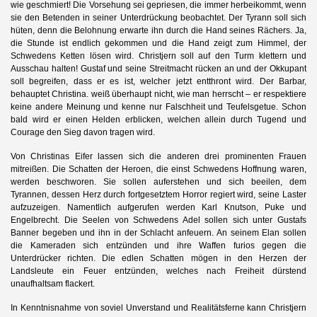
wie geschmiert! Die Vorsehung sei gepriesen, die immer herbeikommt, wenn
sie den Betenden in seiner Unterdrückung beobachtet. Der Tyrann soll sich
hüten, denn die Belohnung erwarte ihn durch die Hand seines Rächers. Ja,
die Stunde ist endlich gekommen und die Hand zeigt zum Himmel, der
Schwedens Ketten lösen wird. Christjern soll auf den Turm klettern und
Ausschau halten! Gustaf und seine Streitmacht rücken an und der Okkupant
soll begreifen, dass er es ist, welcher jetzt entthront wird. Der Barbar,
behauptet Christina. weiß überhaupt nicht, wie man herrscht – er respektiere
keine andere Meinung und kenne nur Falschheit und Teufelsgetue. Schon
bald wird er einen Helden erblicken, welchen allein durch Tugend und
Courage den Sieg davon tragen wird.
Von Christinas Eifer lassen sich die anderen drei prominenten Frauen
mitreißen. Die Schatten der Heroen, die einst Schwedens Hoffnung waren,
werden beschworen. Sie sollen auferstehen und sich beeilen, dem
Tyrannen, dessen Herz durch fortgesetztem Horror regiert wird, seine Laster
aufzuzeigen. Namentlich aufgerufen werden Karl Knutson, Puke und
Engelbrecht. Die Seelen von Schwedens Adel sollen sich unter Gustafs
Banner begeben und ihn in der Schlacht anfeuern. An seinem Elan sollen
die Kameraden sich entzünden und ihre Waffen furios gegen die
Unterdrücker richten. Die edlen Schatten mögen in den Herzen der
Landsleute ein Feuer entzünden, welches nach Freiheit dürstend
unaufhaltsam flackert.
In Kenntnisnahme von soviel Unverstand und Realitätsferne kann Christjern