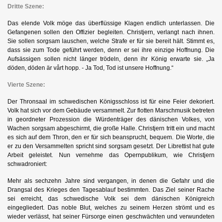
Dritte Szene:
Das elende Volk möge das überflüssige Klagen endlich unterlassen. Die
Gefangenen sollen den Offizier begleiten. Christjern, verlangt nach ihnen.
Sie sollen sorgsam lauschen, welche Strafe er für sie bereit hält. Stimmt es,
dass sie zum Tode geführt werden, denn er sei ihre einzige Hoffnung. Die
Aufsässigen sollen nicht länger trödeln, denn ihr König erwarte sie. „Ja
döden, döden är vårt hopp. - Ja Tod, Tod ist unsere Hoffnung.“
Vierte Szene:
Der Thronsaal im schwedischen Königsschloss ist für eine Feier dekoriert.
Volk hat sich vor dem Gebäude versammelt. Zur flotten Marschmusik betreten
in geordneter Prozession die Würdenträger des dänischen Volkes, von
Wachen sorgsam abgeschirmt, die große Halle. Christjern tritt ein und macht
es sich auf dem Thron, den er für sich beansprucht, bequem.
Die Worte, die
er zu den Versammelten spricht sind sorgsam gesetzt. Der Librettist hat gute
Arbeit geleistet. Nun vernehme das Opernpublikum, wie Christjern
schwadroniert:
Mehr als sechzehn Jahre sind vergangen, in denen die Gefahr und die
Drangsal des Krieges den Tagesablauf bestimmten. Das Ziel seiner Rache
sei erreicht, das schwedische Volk sei dem dänischen Königreich
eingegliedert. Das noble Blut, welches zu seinem Herzen strömt und es
wieder verlässt, hat seiner Fürsorge einen geschwächten und verwundeten