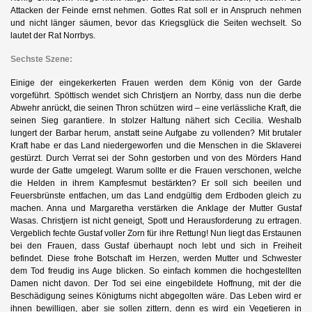
Attacken der Feinde ernst nehmen. Gottes Rat soll er in Anspruch nehmen
und nicht länger säumen, bevor das Kriegsglück die Seiten wechselt. So
lautet der Rat Norrbys.
Sechste Szene:
Einige der eingekerkerten Frauen werden dem König von der Garde
vorgeführt. Spöttisch wendet sich Christjern an Norrby, dass nun die derbe
Abwehr anrückt, die seinen Thron schützen wird – eine verlässliche Kraft, die
seinen Sieg garantiere. In stolzer Haltung nähert sich Cecilia. Weshalb
lungert der Barbar herum, anstatt seine Aufgabe zu vollenden? Mit brutaler
Kraft habe er das Land niedergeworfen und die Menschen in die Sklaverei
gestürzt. Durch Verrat sei der Sohn gestorben und von des Mörders Hand
wurde der Gatte umgelegt. Warum sollte er die Frauen verschonen, welche
die Helden in ihrem Kampfesmut bestärkten? Er soll sich beeilen und
Feuersbrünste entfachen, um das Land endgültig dem Erdboden gleich zu
machen. Anna und Margaretha verstärken die Anklage der Mutter Gustaf
Wasas. Christjern ist nicht geneigt, Spott und Herausforderung zu ertragen.
Vergeblich fechte Gustaf voller Zorn für ihre Rettung! Nun liegt das Erstaunen
bei den Frauen, dass Gustaf überhaupt noch lebt und sich in Freiheit
befindet. Diese frohe Botschaft im Herzen, werden Mutter und Schwester
dem Tod freudig ins Auge blicken. So einfach kommen die hochgestellten
Damen nicht davon. Der Tod sei eine eingebildete Hoffnung, mit der die
Beschädigung seines Königtums nicht abgegolten wäre. Das Leben wird er
ihnen bewilligen, aber sie sollen zittern, denn es wird ein Vegetieren in