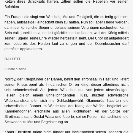
Ketten ihres Schicksals harren. Zittern sollen die Rebellen vor seinen
Befehlen.
Ein Frauensolo singt von Weisheit, Mut und Festigkeit, die es fertig gebracht
haben, aufsässige Feindschaft klein zu halten. Nun soll aber Friede werden,
damit der königliche Sieger unbelastet seinem Vergnügen nachgehen kann.
Sein Volk jubelt ihm zu und ist glücklich und zufrieden, weil der König mittels
seiner Tugend seine Ehre wieder hergestellt sieht. Der Chor ist aufgefordert
zum Lobpreis des Helden laut zu singen und der Opernbesucher darf
ebenfalls applaudieren.
BALLETT
Fünfte Szene:
Norrby, der Kriegsführer der Dänen, betritt den Thronsaal in Hast, und liefert
seinen Kriegsreport ab. In dänischen Ohren klingt dieser allerdings nicht
sehr schmeichelhaft. Aus jedem Wäldchen und von jedem abschüssigen
Felsen, gleich einem unheilbringenden Fluss, stürzten schwedische
Widerstandskämpfer sich ins Schlachtgewühl. Glamourös flatterten die
schwedischen Banner im Winde und der Klang der Waffen, begleitet von
Kanonendonner, erschallte aus allen Richtungen. An der Spitze der
Streitmacht stand Gustaf Wasa und feuerte, seiner Person nicht achtend, die
Schweden zu Mut und Begeisterung an.
König Christjern möge nicht länger auf Behutsamkeit setzen, sondern die