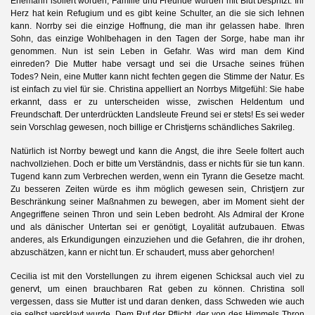
Ehemann isoliert worden, Familie und Freunde wurden mit Blut bespritzt. Ihr
Herz hat kein Refugium und es gibt keine Schulter, an die sie sich lehnen
kann. Norrby sei die einzige Hoffnung, die man ihr gelassen habe. Ihren
Sohn, das einzige Wohlbehagen in den Tagen der Sorge, habe man ihr
genommen. Nun ist sein Leben in Gefahr. Was wird man dem Kind
einreden? Die Mutter habe versagt und sei die Ursache seines frühen
Todes? Nein, eine Mutter kann nicht fechten gegen die Stimme der Natur. Es
ist einfach zu viel für sie. Christina appelliert an Norrbys Mitgefühl: Sie habe
erkannt, dass er zu unterscheiden wisse, zwischen Heldentum und
Freundschaft. Der unterdrückten Landsleute Freund sei er stets! Es sei weder
sein Vorschlag gewesen, noch billige er Christjerns schändliches Sakrileg.
Natürlich ist Norrby bewegt und kann die Angst, die ihre Seele foltert auch
nachvollziehen. Doch er bitte um Verständnis, dass er nichts für sie tun kann.
Tugend kann zum Verbrechen werden, wenn ein Tyrann die Gesetze macht.
Zu besseren Zeiten würde es ihm möglich gewesen sein, Christjern zur
Beschränkung seiner Maßnahmen zu bewegen, aber im Moment sieht der
Angegriffene seinen Thron und sein Leben bedroht. Als Admiral der Krone
und als dänischer Untertan sei er genötigt, Loyalität aufzubauen. Etwas
anderes, als Erkundigungen einzuziehen und die Gefahren, die ihr drohen,
abzuschätzen, kann er nicht tun. Er schaudert, muss aber gehorchen!
Cecilia ist mit den Vorstellungen zu ihrem eigenen Schicksal auch viel zu
genervt, um einen brauchbaren Rat geben zu können. Christina soll
vergessen, dass sie Mutter ist und daran denken, dass Schweden wie auch
sie selbst versklavt wurde. Dem Ruf der Pflicht, der von des Himmels Thron