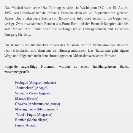
Das Musical hatte seine Uraufführung zunächst in Washington D.C. am 19. August
1957. Am Broadway lief die offizielle Premiere dann am 26. September des gleichen
Jahres. Das Shakespeare-Thema von
Romeo und
Julia
wird zeitlich in die Gegenwart
verlegt. Zwei rivalisierende Banden aus Porto-Rico und der Bronx bekämpfen sich bis
aufs Messer. Am Rande spielt die verhängnisvolle Liebesgeschichte mit tödlichem
Ausgang für Tony.
Die Kenntnis des literarischen Inhalts des Musicals ist zum Verständnis des Ballettes
nicht erforderlich und dient nur als Hintergrundwissen. Das Tanzdrama geht eigene
Wege und folgt auch nicht dem chronologischen Ablauf der szenischen Vorgabe.
Folgende zugkräftige Nummern wurden zu einem handlungsfreien Ballett
zusammengestellt.
Prologue (Allegro moderato)
‘Somewhere’ (Adagio)
Scherzo (Vivace leggiero)
Mambo (Presto)
Cha-cha (Andantino con grazia)
Meeting Szene (Meno mosso)
‘Cool’, Fugue (Alegretto)
Rumble (Molto allegro)
Finale (Adagio)