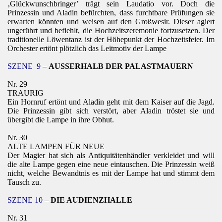
‚Glückwunschbringer’ trägt sein Laudatio vor. Doch die
Prinzessin und Aladin befürchten, dass furchtbare Prüfungen sie
erwarten könnten und weisen auf den Großwesir. Dieser agiert
ungerührt und befiehlt, die Hochzeitszeremonie fortzusetzen. Der
traditionelle Löwentanz ist der Höhepunkt der Hochzeitsfeier. Im
Orchester ertönt plötzlich das Leitmotiv der Lampe
SZENE
9
–
AUSSERHALB DER PALASTMAUERN
Nr. 29
TRAURIG
Ein Hornruf ertönt und Aladin geht mit dem Kaiser auf die Jagd.
Die Prinzessin gibt sich verstört, aber Aladin tröstet sie und
übergibt die Lampe in ihre Obhut.
Nr. 30
ALTE LAMPEN FÜR NEUE
Der Magier hat sich als Antiquitätenhändler verkleidet und will
die alte Lampe gegen eine neue eintauschen. Die Prinzessin weiß
nicht, welche Bewandtnis es mit der Lampe hat und stimmt dem
Tausch zu.
SZENE 10
–
DIE AUDIENZHALLE
Nr. 31