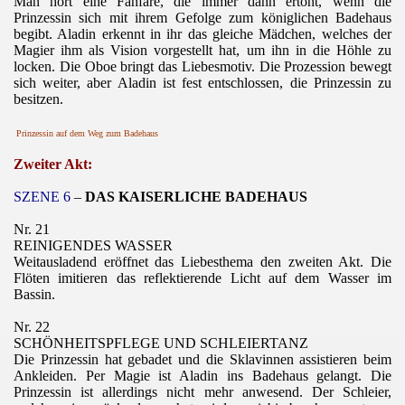
Man hört eine Fanfare, die immer dann ertönt, wenn die
Prinzessin sich mit ihrem Gefolge zum königlichen Badehaus
begibt. Aladin erkennt in ihr das gleiche Mädchen, welches der
Magier ihm als Vision vorgestellt hat, um ihn in die Höhle zu
locken. Die Oboe bringt das Liebesmotiv. Die Prozession bewegt
sich weiter, aber Aladin ist fest entschlossen, die Prinzessin zu
besitzen.
Prinzessin auf dem Weg zum Badehaus
Zweiter Akt:
SZENE 6
–
DAS KAISERLICHE BADEHAUS
Nr. 21
REINIGENDES WASSER
Weitausladend eröffnet das Liebesthema den zweiten Akt. Die
Flöten imitieren das reflektierende Licht auf dem Wasser im
Bassin.
Nr. 22
SCHÖNHEITSPFLEGE UND SCHLEIERTANZ
Die Prinzessin hat gebadet und die Sklavinnen assistieren beim
Ankleiden. Per Magie ist Aladin ins Badehaus gelangt. Die
Prinzessin ist allerdings nicht mehr anwesend. Der Schleier,