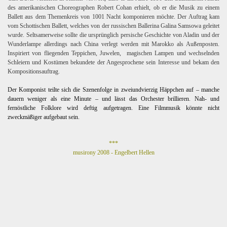
des amerikanischen Choreographen Robert Cohan erhielt, ob er die Musik zu einem
Ballett aus dem Themenkreis von 1001 Nacht komponieren möchte. Der Auftrag kam
vom Schottischen Ballett, welches von der russischen Ballerina Galina Samsowa geleitet
wurde. Seltsamerweise sollte die ursprünglich persische Geschichte von Aladin und der
Wunderlampe allerdings nach China verlegt werden mit Marokko als Außenposten.
Inspiriert von fliegenden Teppichen, Juwelen,
magischen Lampen und wechselnden
Schleiern und Kostümen bekundete der Angesprochene sein Interesse und bekam den
Kompositionsauftrag.
Der Komponist teilte sich die Szenenfolge in zweiundvierzig Häppchen auf – manche
dauern weniger als eine Minute – und lässt das Orchester brillieren. Nah- und
fernöstliche Folklore wird deftig aufgetragen. Eine Filmmusik könnte nicht
zweckmäßiger aufgebaut sein.
***
musirony 2008 - Engelbert Hellen