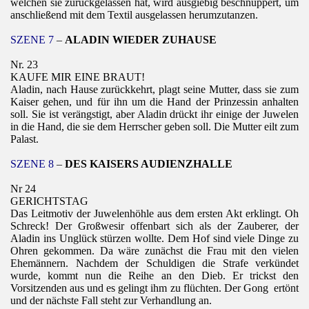
welchen sie zurückgelassen hat, wird ausgiebig beschnuppert, um
anschließend mit dem Textil ausgelassen herumzutanzen.
SZENE 7
–
ALADIN WIEDER ZUHAUSE
Nr. 23
KAUFE MIR EINE BRAUT!
Aladin, nach Hause zurückkehrt, plagt seine Mutter, dass sie zum
Kaiser gehen, und für ihn um die Hand der Prinzessin anhalten
soll. Sie ist verängstigt, aber Aladin drückt ihr einige der Juwelen
in die Hand, die sie dem Herrscher geben soll. Die Mutter eilt zum
Palast.
SZENE 8
–
DES KAISERS AUDIENZHALLE
Nr 24
GERICHTSTAG
Das Leitmotiv der Juwelenhöhle aus dem ersten Akt erklingt. Oh
Schreck! Der Großwesir offenbart sich als der Zauberer, der
Aladin ins Unglück stürzen wollte. Dem Hof sind viele Dinge zu
Ohren gekommen. Da wäre zunächst die Frau mit den vielen
Ehemännern. Nachdem der Schuldigen die Strafe verkündet
wurde, kommt nun die Reihe an den Dieb. Er trickst den
Vorsitzenden aus und es gelingt ihm zu flüchten. Der Gong
ertönt
und der nächste Fall steht zur Verhandlung an.