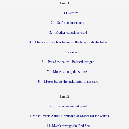
Part 1
1.
Ouvertüre
2.
Serfdom lamentation
3.
Mother conceives child
4.
Pharaoh’s daughter bathes in the Nile, finds the baby
5.
Procession
6.
Pet of the court – Political intrigue
7.
Moses among the workers
8.
Moses buries the taskmaster in the sand
Part 2
9.
Conversation with god
10.
Moses meets Aaron; Command of Moses for the waters
11.
March through the Red Sea