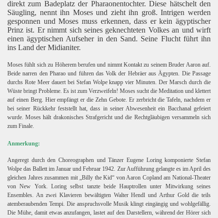
direkt zum Badeplatz der Pharaonentochter. Diese hätschelt den
Säugling, nennt ihn Moses und zieht ihn groß. Intrigen werden
gesponnen und Moses muss erkennen, dass er kein ägyptischer
Prinz ist. Er nimmt sich seines geknechteten Volkes an und wirft
einen ägyptischen Aufseher in den Sand. Seine Flucht führt ihn
ins Land der Midianiter.
Moses fühlt sich zu Höherem berufen und nimmt Kontakt zu seinem Bruder Aaron auf.
Beide narren den Pharao und führen das Volk der Hebräer aus Ägypten. Die Passage
durchs Rote Meer dauert bei Stefan Wolpe knapp vier Minuten. Der Marsch durch die
Wüste bringt Probleme. Es ist zum Verzweifeln! Moses sucht die Meditation und klettert
auf einen Berg. Hier empfängt er die Zehn Gebote. Er zerbricht die Tafeln, nachdem er
bei seiner Rückkehr feststellt hat, dass in seiner Abwesenheit ein Bacchanal gefeiert
wurde. Moses hält drakonisches Strafgericht und die Rechtgläubigen versammeln sich
zum Finale.
Anmerkung:
Angeregt durch den Choreographen und Tänzer Eugene Loring komponierte Stefan
Wolpe das Ballett im Januar und Februar 1942. Zur Aufführung gelangte es im April des
gleichen Jahres zusammen mit „Billy the Kid“ von Aaron Copland am National-Theater
von New York. Loring selbst tanzte beide Hauptrollen unter Mitwirkung seines
Ensembles. An zwei Klavieren bewältigten Walter Hendl und Arthur Gold die teils
atemberaubenden Tempi. Die anspruchsvolle Musik klingt eingängig und wohlgefällig.
Die Mühe, damit etwas anzufangen, lastet auf den Darstellern, während der Hörer sich