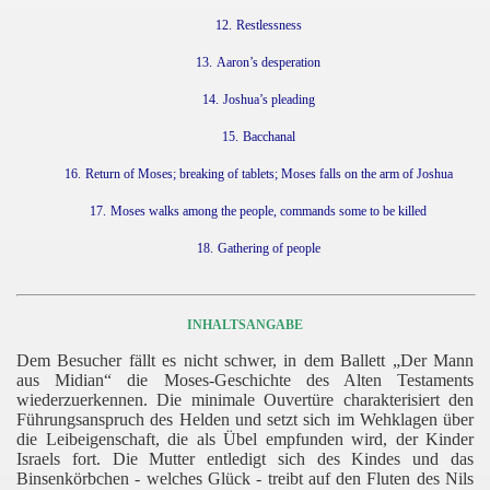
12.
Restlessness
13.
Aaron’s desperation
14.
Joshua’s pleading
15.
Bacchanal
16.
Return of Moses; breaking of tablets; Moses falls on the arm of Joshua
17.
Moses walks among the people, commands some to be killed
18.
Gathering of people
INHALTSANGABE
Dem Besucher fällt es nicht schwer, in dem Ballett „Der Mann
aus Midian“ die Moses-Geschichte des Alten Testaments
wiederzuerkennen. Die minimale Ouvertüre charakterisiert den
Führungsanspruch des Helden und setzt sich im Wehklagen über
die Leibeigenschaft, die als Übel empfunden wird, der Kinder
Israels fort. Die Mutter entledigt sich des Kindes und das
Binsenkörbchen - welches Glück - treibt auf den Fluten des Nils