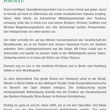
PORTRÄT:
Einem künftigen Operettenkomponisten hat es schon immer gut getan, wenn
er bereits als Kind im Elternhaus die ersten musikalischen Impulse empfing.
Wenn Vater Moritz als Kaiserlicher Militärkapellmeister den Tambour
schwang, löste das in Klein-Leo und seinen Brüdern, Richard, Gottfried und
Michael Begeisterungsstürme aus. Alle Sprösslinge wurden Komponisten.
Der erfolgreichste von allen wurde Leo.
Der Vater schickte ihn auf das Wiener Konservatorium der Gesellschaft der
Musikfreunde, wo er bei Robert und Johann Nepomuk Fuchs ein Studium
aufnahm. Sein Lieblingsinstrument war die Geige. Mit Franz Lehár war er
befreundet und spielte an dessen Seite in der Militärkapelle seines Vaters.
Zeitweilig wohne er in Haus der Eltern von Oskar Strauss.
Danach zog es Leo in die nördliche Richtung und in Berlin und Hamburg
leitete er eine Musikkapelle.
Zu dem Sprechstück 'Der große Brand von Hamburg' schuf er die Musik.
Wieder in Berlin leitete er das Metropol-Theater. Erste Kompositionsversuche
im Bereich der Oper blieben erfolglos. Die Enttäuschung wurde
niedergekämpft. Befriedigung brachte ihm die Position als Hauskomponist
des Berliner Kabaretts 'Böse Buben' im Berliner Künstlerhaus.
Richtig los ging es erst im Jahre 1906, als er mit den Operetten 'Der fidele
Bauer' und die 'Die Dollarprinzessin' Beifallstürme erntete. 'Der liebe