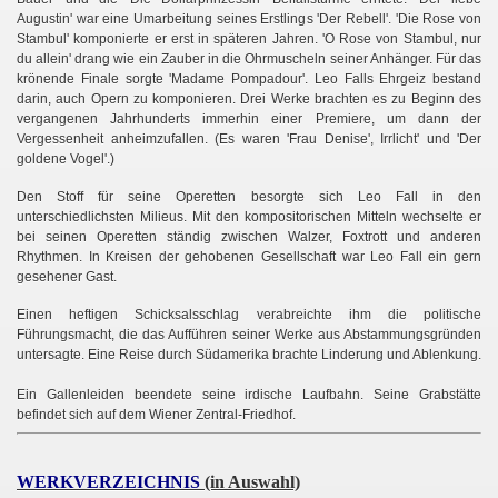
Augustin' war eine Umarbeitung seines Erstlings 'Der Rebell'. 'Die Rose von
Stambul' komponierte er erst in späteren Jahren. 'O Rose von Stambul, nur
du allein' drang wie ein Zauber in die Ohrmuscheln seiner Anhänger. Für das
krönende Finale sorgte 'Madame Pompadour'. Leo Falls Ehrgeiz bestand
darin, auch Opern zu komponieren. Drei Werke brachten es zu Beginn des
vergangenen Jahrhunderts immerhin einer Premiere, um dann der
Vergessenheit anheimzufallen. (Es waren 'Frau Denise', Irrlicht' und 'Der
goldene Vogel'.)
Den Stoff für seine Operetten besorgte sich Leo Fall in den
unterschiedlichsten Milieus. Mit den kompositorischen Mitteln wechselte er
bei seinen Operetten ständig zwischen Walzer, Foxtrott und anderen
Rhythmen. In Kreisen der gehobenen Gesellschaft war Leo Fall ein gern
gesehener Gast.
Einen heftigen Schicksalsschlag verabreichte ihm die politische
Führungsmacht, die das Aufführen seiner Werke aus Abstammungsgründen
untersagte. Eine Reise durch Südamerika brachte Linderung und Ablenkung.
Ein Gallenleiden beendete seine irdische Laufbahn. Seine Grabstätte
befindet sich auf dem Wiener Zentral-Friedhof.
WERKVERZEICHNIS
(in Auswahl)