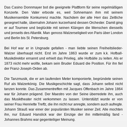
Das Casino Donnmayer bot die geeignete Plattform für seine regelmäßigen
Konzerte. Den Vater erboste es, weil Sohnemann ihm mit seinem
Musikensemble Konkurrenz machte. Nachdem der alte Herr das Zeitliche
gesegnet hatte, übernahm Johann kurzerhand dessen Orchester. Damit ging
er auf Tournee und beglückte mit seinen Klängen die Menschen diesseits
und jenseits des Atlantik. Man genoss Walzerseligkeit von Paris über London
und Berlin bis St. Petersburg.
Bei Hof war er in Ungnade gefallen - man liebte seinen Freiheitslieder-
Walzer überhaupt nicht. Erst im Jahre 1863 wurde er zum k.k. Hofball-
Musikdirektor ernannt und erhielt das Privileg, alle Hofbälle zu leiten. Als er
1873 nicht mehr wollte, bekam sein Bruder Eduard die Position. Für ihn fiel
der Franz-Joseph-Orden ab.
Die Tanzmusik, die er am laufenden Meter komponierte, begründete seinen
Ruf als Walzerkönig. Die Musikgeschichte sagt, dass Johann selbst nicht
tanzen konnte. Das Zusammentreffen mit Jacques Offenbach im Jahre 1864
war für Johann prägend. Der Maestro von der Seine überredete ihn, auch
das Musiktheater nicht verkommen zu lassen. Unterstützt wurde er von
seiner Frau Henriette Treffz, die ihn nicht nur anregte, sondern auch aufregte.
Johann Strauß war einer der populärsten Musiker seiner Zeit. Alle mochten
ihn, nur Eduard Hanslick war der Einzige der ihn mittelmäßig fand -
Johannes Brahms war gegenteiliger Meinung.