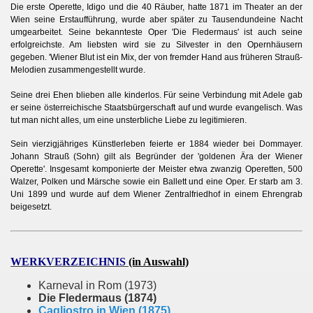
Die erste Operette, Idigo und die 40 Räuber, hatte 1871 im Theater an der
Wien seine Erstaufführung, wurde aber später zu Tausendundeine Nacht
umgearbeitet. Seine bekannteste Oper 'Die Fledermaus' ist auch seine
erfolgreichste. Am liebsten wird sie zu Silvester in den Opernhäusern
gegeben. 'Wiener Blut ist ein Mix, der von fremder Hand aus früheren Strauß-
Melodien zusammengestellt wurde.
Seine drei Ehen blieben alle kinderlos. Für seine Verbindung mit Adele gab
er seine österreichische Staatsbürgerschaft auf und wurde evangelisch. Was
tut man nicht alles, um eine unsterbliche Liebe zu legitimieren.
Sein vierzigjähriges Künstlerleben feierte er 1884 wieder bei Dommayer.
Johann Strauß (Sohn) gilt als Begründer der 'goldenen Ära der Wiener
Operette'. Insgesamt komponierte der Meister etwa zwanzig Operetten, 500
Walzer, Polken und Märsche sowie ein Ballett und eine Oper. Er starb am 3.
Uni 1899 und wurde auf dem Wiener Zentralfriedhof in einem Ehrengrab
beigesetzt.
WERKVERZEICHNIS
(in Auswahl)
Karneval in Rom (1973)
Die Fledermaus (1874)
Cagliostro in Wien (1875)