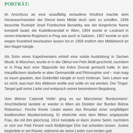
PORTRÄT:
Im Anschluss an eine unauffällig verlaufene Kindheit machte dem
Heranwachsenden der Dienst beim Militär doch sehr zu schaffen. 1899
besuchte Rudolph Josef Frantischek Benatzky, wie der bürgerliche Name
komplett lautet, die Kadettenanstalt in Wien, 1904 wurde er Leutnant in
einem Infanterie-Regiment in Prag wie auch in Galizien, 1907 konnte er sich
wegen Krankheit beurlauben lassen bis er 1909 endlich den Militärberuf an
den Nagel hängte.
Als Sohn eines Kapellmeisters erhielt eine solide Ausbildung in Sachen
Musik. In München, wurde er in die Obhut von Felix Mottl geschickt, nachdem
er in Prag kurz eine Stippvisite bei Anton Dvorak gemacht hatte. In den
Hauptfächern studierte er aber Germanistik und Philosophie und – man mag
es kaum glauben, den Doktortitel hängte er noch hintenan. Sein Leben war
es nicht, was man ihm diktieren wollte und sollte es nie werden. Der Tingel-
Tangel galt seine Liebe und entsprach seiner besonderen Begabung.
Vom Wiener Caberett 'Hölle' ging es zur Münchener 'Bonbonniere'.
Anschließend landete er wieder in Wien als Direktor der 'Bunten Bühne
Rideamus'. Freche frivole Lieder waren das Resultat einer sorgfältigen
traditionellen Musikerziehung. Er ehelichte eine dem Milieu angepasste
Frau, die mit ihm gleichzog. 1914 heiratete er dann Josine Selim, nachdem
er sich von Fédi Ferard nach fünfjähriger Ehe hat scheiden lassen. Josine
begleitete er am Klavier, während sie seine Lieder zum besten gab.