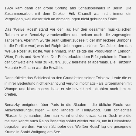
1924 kam dann der große Sprung ans Schauspielhaus in Berlin. Die
Zusammenarbeit mit dem Direktor Erik Chanell war nicht immer ein
Vergnügen, weil dieser sich an Abmachungen nicht gebunden fühlte.
Das 'Weiße Rössl' stand vor der Tür. Für den gesamten musikalischen
Rahmen war Benatzky verantwortlich und bekam auch die zugesagten
Tantiemen. Aber ihm wurde Jean Gilbert zugesellt, der ihm leckere Bonbons
in die Partitur warf, was bei Ralph Unbehagen auslöste. Der Jubel, den das
'Weiße Rössl' auslöste, war einmalig. Man zeigte die Produktion in London,
Wien, Paris und New York. Der Erlös erlaubte dem Erfolgreichen in Thun in
der Schweiz eine Villa zu kaufen. 1832 heiratete er abermals. Die Tänzerin
Melanie Hoffmann war die Erwählte.
Dann rüttelte das Schicksal an den Grundfesten seiner Existenz. Leute die er
in ihrer Bedeutung nicht erkannt und verunglimpft hatte - als Urgermanen mit
Wampe und Nackenspeck hatte er sie bezeichnet - drohten nach ihm zu
greifen.
Benatzky emigrierte über Paris in die Staaten - die übliche Route von
Auswanderungslustigen – und landete in Hollywood. Kein schlechtes
Pflaster für jemanden, den man kennt und der etwas kann. Doch wie die
meisten kehrte auch Ralph Benatzky später wieder zurück, um in Heimaterde
begraben werden. Für den Schöpfer des 'Weißen Rössl' lag die gesegnete
Krume in Sankt Wolfgang am See.