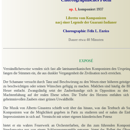
op. 1,
komponiert 1937
Libretto vom Komponisten
nacj einer Legende der Guarani-Indianer
Choreographie: Felix L. Enrico
Dauer etwa 40 Minuten
EXPOSÉ
Verständlicherweise wenden sich fast alle lateinamerikanischen Komponisten den Ursprün
fangen die Stimmen ein, die aus dunkler Vergangenheit die Zivilisation noch erreichen.
Der Schamane versucht durch Tanz und Beschwörung zu den Wesen einer höheren geistige
zu beschwichtigen oder seinen Wünschen gefügig zu machen. Mädchen sind häufig die Bl
Hexer entfacht. Zwangsläufig setzt der Zauberkundige sich in Opposition zu den 
Machtentfaltung auf der realen Ebene sehen. Die Triebe des Herzens entfalten sic
geheimnisvollen Zaubers einer grünen Urwaldhölle.
Die Musik von Alberto Ginastera schießt weit über das hinaus, was das Textbuch als S
Komponisten war die Möglichkeit gegeben in Paris zu studieren und er nahm die Ein
Impressionisten in sich auf. Vermischt mit seiner eigenen künstlerischen Potenz
bietet er ein wahres Feuerwerk an Orchesterfarben, die ihn zum führenden Komponis
Streckenweise nur von einem Schlagzeugensemble getragen, bietet das Ballett der Oboe