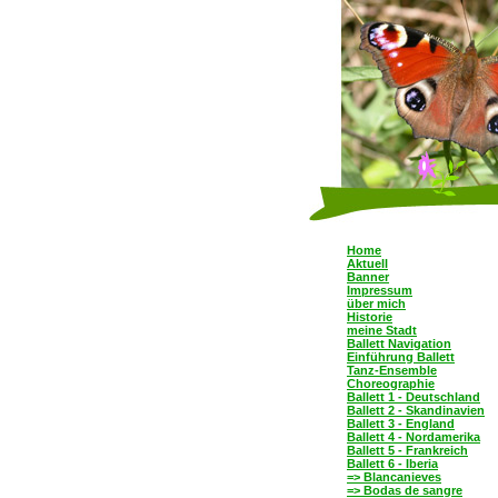
Home
Aktuell
Banner
Impressum
über mich
Historie
meine Stadt
Ballett Navigation
Einführung Ballett
Tanz-Ensemble
Choreographie
Ballett 1 - Deutschland
Ballett 2 - Skandinavien
Ballett 3 - England
Ballett 4 - Nordamerika
Ballett 5 - Frankreich
Ballett 6 - Iberia
=> Blancanieves
=> Bodas de sangre