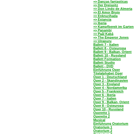
=> Danzas fantasticas
=> Der Dreispitz
=> Don Lindo de Almeria
=> El Amor Brujo
=> Enkruzihada
=> Estancia
=> Iberia
=> Kampfbereit im Garten
=> Panambi
=> Paál Kabá
=> The Emperor Jones
=> Uirapuru
Ballett 7 - Italien
Ballett 8 - Osteuropa
Ballett 9 - Balkan, Orient
Ballett 10 - Russland
Ballett Formation
Ballett Studio
Ballett - DVD
Einführung Oper
Titelalphabet Oper
Oper 1 - Deutschland
Oper 2 - Skandinavien
Oper 3 - England
Oper 4 - Nordamerika
Oper 5 - Frankreich
Oper 6 - Iberia
Oper 7 - Italien
Oper 9 - Balkan, Orient
Oper 8 - Osteuropa
Oper 10 - Russland
Operette 1
Operette 2
Musical
Einführung Oratorium
Oratorium 1
Oratorium 2