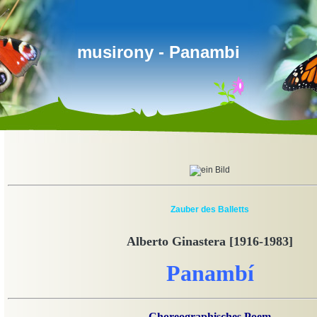
musirony - Panambi
Zauber des Balletts
Alberto Ginastera [1916-1983]
Panambí
Choreographisches Poem