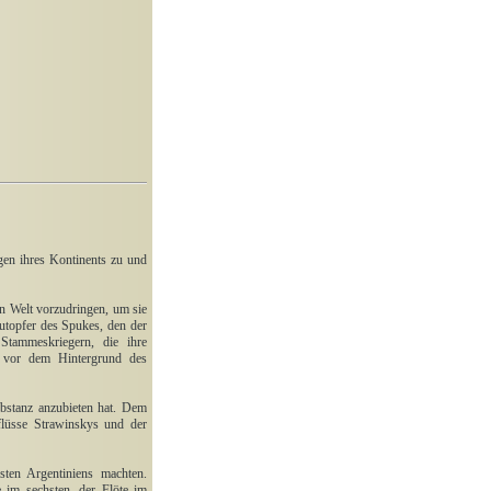
gen ihres Kontinents zu und
n Welt vorzudringen, um sie
utopfer des Spukes, den der
Stammeskriegern, die ihre
h vor dem Hintergrund des
ubstanz anzubieten hat. Dem
flüsse Strawinskys und der
ten Argentiniens machten.
 im sechsten, der Flöte im