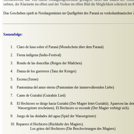
siebten, der Klarinette im elften und der Violine im elften Bild die Möglichkeit solistisch im
Das Geschehen spielt in Nordargentinien im Quellgebiet des Paraná zu vorkolumbianischer 
Szenenfolge:
1.
Claro de luna sobre el Paraná (Mondschein über dem Paraná)
2.
Fiesta indígena (Indio-Festival)
3.
Rondo de las doncellas (Reigen der Mädchen)
4.
Danza de los guerreros (Tanz der Krieger)
5.
Escena (Szene)
6.
Pantomima del amor eterno (Pantomime der immerwährenden Liebe)
7.
Canto de Guirahú (Guirahús Lied)
8.
El Hechicero se dirige hacia Guriahú (Der Magier leitet Guriahú).
Aparecen las dei
Wassergeister erscheinen). El Hechicero se esconde (Der Magier verbirgt sich).
9.
Juego de las deidades del agua (Spiel der Wassergeister)
10.
Reparece el Hechicero (Rückkehr des Magiers).
Los gritos del Hechicero (Die Beschwörungen des Magiers)