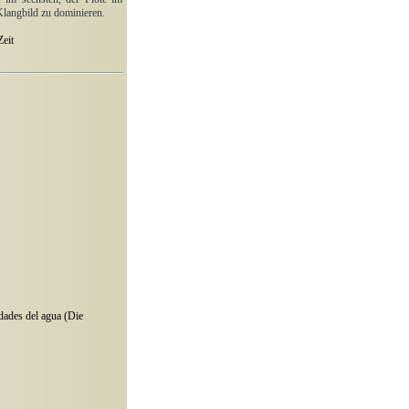
 Klangbild zu dominieren.
Zeit
dades del agua (Die