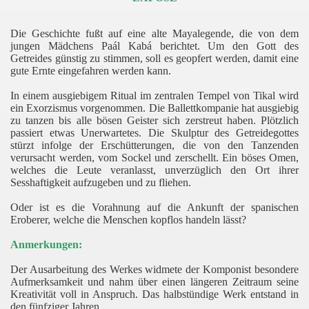
Die Geschichte fußt auf eine alte Mayalegende, die von dem
jungen Mädchens Paál Kabá berichtet. Um den Gott des
Getreides günstig zu stimmen, soll es geopfert werden, damit eine
gute Ernte eingefahren werden kann.
In einem ausgiebigem Ritual im zentralen Tempel von Tikal wird
ein Exorzismus vorgenommen. Die Ballettkompanie hat ausgiebig
zu tanzen bis alle bösen Geister sich zerstreut haben. Plötzlich
passiert etwas Unerwartetes. Die Skulptur des Getreidegottes
stürzt infolge der Erschütterungen, die von den Tanzenden
verursacht werden, vom Sockel und zerschellt. Ein böses Omen,
welches die Leute veranlasst, unverzüglich den Ort ihrer
Sesshaftigkeit aufzugeben und zu fliehen.
Oder ist es die Vorahnung auf die Ankunft der spanischen
Eroberer, welche die Menschen kopflos handeln lässt?
Anmerkungen:
Der Ausarbeitung des Werkes widmete der Komponist besondere
Aufmerksamkeit und nahm über einen längeren Zeitraum seine
Kreativität voll in Anspruch. Das halbstündige Werk entstand in
den fünfziger Jahren