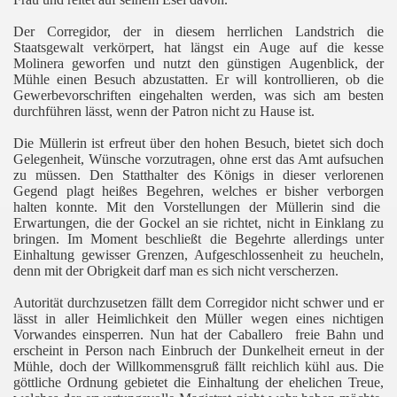
Der Corregidor, der in diesem herrlichen Landstrich die
Staatsgewalt verkörpert, hat längst ein Auge auf die kesse
Molinera geworfen und nutzt den günstigen Augenblick, der
Mühle einen Besuch abzustatten. Er will kontrollieren, ob die
Gewerbevorschriften eingehalten werden, was sich am besten
durchführen lässt, wenn der Patron nicht zu Hause ist.
Die Müllerin ist erfreut über den hohen Besuch, bietet sich
doch
Gelegenheit, Wünsche vorzutragen, ohne erst das Amt aufsuchen
zu müssen. Den Statthalter des Königs in dieser verlorenen
Gegend plagt heißes Begehren, welches er bisher verborgen
halten konnte. Mit den Vorstellungen der Müllerin sind die
Erwartungen, die der Gockel an sie richtet, nicht in Einklang zu
bringen. Im Moment beschließt die Begehrte allerdings unter
Einhaltung gewisser Grenzen, Aufgeschlossenheit zu heucheln,
denn mit der Obrigkeit darf man es sich nicht verscherzen.
Autorität durchzusetzen fällt dem Corregidor nicht schwer und er
lässt in aller Heimlichkeit den Müller wegen eines nichtigen
Vorwandes einsperren. Nun hat der Caballero
freie Bahn und
erscheint in Person nach Einbruch der Dunkelheit erneut in der
Mühle, doch der Willkommensgruß fällt reichlich kühl aus. Die
göttliche Ordnung gebietet die Einhaltung der ehelichen Treue,