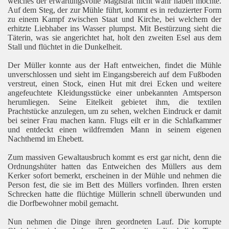
welches der erwartungsvolle Magistrat nicht wahr haben möchte.
Auf dem Steg, der zur Mühle führt, kommt es in reduzierter Form
zu einem Kampf zwischen Staat und Kirche, bei welchem der
erhitzte Liebhaber ins Wasser plumpst. Mit Bestürzung sieht die
Täterin, was sie angerichtet hat, holt den zweiten Esel aus dem
Stall und flüchtet in die Dunkelheit.
Der Müller konnte aus der Haft entweichen, findet die Mühle
unverschlossen und sieht im Eingangsbereich auf dem Fußboden
verstreut, einen Stock, einen Hut mit drei Ecken und weitere
angefeuchtete Kleidungsstücke einer unbekannten Amtsperson
herumliegen. Seine Eitelkeit gebietet ihm, die textilen
Prachtstücke anzulegen, um zu sehen, welchen Eindruck er damit
bei seiner Frau machen kann. Flugs eilt er in die Schlafkammer
und entdeckt einen wildfremden Mann in seinem eigenen
Nachthemd im Ehebett.
Zum massiven Gewaltausbruch kommt es erst gar nicht, denn die
Ordnungshüter hatten das Entweichen des Müllers aus dem
Kerker sofort bemerkt, erscheinen in der Mühle und nehmen die
Person fest, die sie im Bett des Müllers vorfinden. Ihren ersten
Schrecken hatte die flüchtige Müllerin schnell überwunden und
die Dorfbewohner mobil gemacht.
Nun nehmen die Dinge ihren geordneten Lauf. Die korrupte