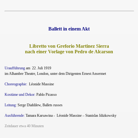
Ballett in einem Akt
Libretto von Greforio Martinez Sierra
nach einer Vorlage von Pedro de Alcarson
Uraufführung
am
22. Juli 1919
im Alhambre Theatre, London, unter dem Dirigenten Ernest Ansermet
Choreographie:
Léonide Massine
Kostüme und Dekor:
Pablo Picasso
Leitung:
Serge Diahlilew, Ballets russes
Ausführende:
Tamara Karsawina -
Léonide Massine – Stanislas Idizkowsky
Zeitdauer etwa 40 Minuten