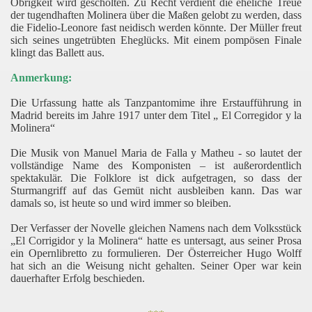
Obrigkeit wird gescholten. Zu Recht verdient die eheliche Treue
der tugendhaften Molinera über die Maßen gelobt zu werden, dass
die Fidelio-Leonore fast neidisch werden könnte. Der Müller freut
sich seines ungetrübten Eheglücks. Mit einem pompösen Finale
klingt das Ballett aus.
Anmerkung:
Die Urfassung hatte als Tanzpantomime ihre Erstaufführung in
Madrid bereits im Jahre 1917 unter dem Titel „ El Corregidor y la
Molinera“
Die Musik von Manuel Maria de Falla y Matheu - so lautet der
vollständige Name des Komponisten – ist außerordentlich
spektakulär. Die Folklore ist dick aufgetragen, so dass der
Sturmangriff auf das Gemüt nicht ausbleiben kann. Das war
damals so, ist heute so und wird immer so bleiben.
Der Verfasser der Novelle gleichen Namens nach dem Volksstück
„El Corrigidor y la Molinera“ hatte es untersagt, aus seiner Prosa
ein Opernlibretto zu formulieren. Der Österreicher Hugo Wolff
hat sich an die Weisung nicht gehalten. Seiner Oper war kein
dauerhafter Erfolg beschieden.