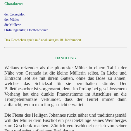
Charaktere:
der Corregidor
der Müller
die Müllerin
Ordnungshüter, Dorfbewohner
Das Geschehen spielt in Andalusien,im 18. Jahrhundert
HANDLUNG
Weitaus reizender als die pittoreske Mühle in einem Tal in der
Nähe von Granada ist die kleine Müllerin selbst. In Liebe und
Eintracht lebt sie mit ihrem Gatten, ohne das Böse zu ahnen,
welches das Schicksal für sie bereithalten könnte. Der
Ballettbesucher ist vorgewarnt, denn im Prolog bei geschlossenem
Vorhang hat eine dunkle Frauenstimme im Anschluss an die
Trompetenfanfare verkündet, dass der Teufel immer dann
auftaucht, wenn man ihn gar nicht erwartet.
Die Fiesta des Heiligen Johannes rückt näher und traditionsgemäß
will der Müller dem Bischof
ein paar Setzlinge seines Weinberges
zum Geschenk machen. Zärtlich verabschiedet er sich von seiner
Frau und reitet auf seinem Esel davon.