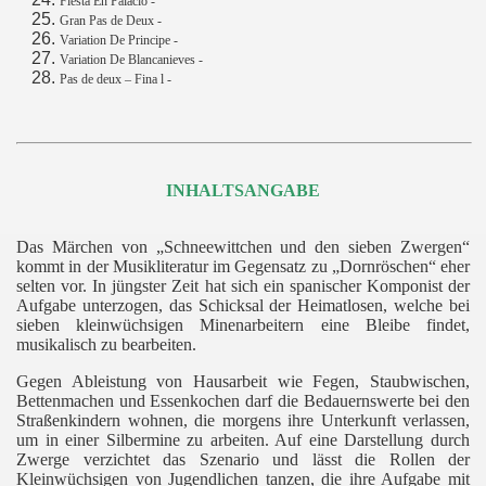
Fiesta En Palacio -
Gran Pas de Deux -
Variation De Principe -
Variation De Blancanieves -
Pas de deux – Fina l -
INHALTSANGABE
Das Märchen von „Schneewittchen und den sieben Zwergen“
kommt in der Musikliteratur im Gegensatz zu „Dornröschen“ eher
selten vor. In jüngster Zeit hat sich ein spanischer Komponist der
Aufgabe unterzogen, das Schicksal der Heimatlosen, welche bei
sieben kleinwüchsigen Minenarbeitern eine Bleibe findet,
musikalisch zu bearbeiten.
Gegen Ableistung von Hausarbeit wie Fegen, Staubwischen,
Bettenmachen und Essenkochen darf die Bedauernswerte bei den
Straßenkindern wohnen, die morgens ihre Unterkunft verlassen,
um in einer Silbermine zu arbeiten. Auf eine Darstellung durch
Zwerge verzichtet das Szenario und lässt die Rollen der
Kleinwüchsigen von Jugendlichen tanzen, die ihre Aufgabe mit