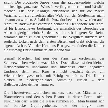
zischt. Die brodelnde Suppe kann die Zauberkundige, welche
hineinsteigt, ganz nach Wunsch verjüngen oder alt und hässlich
machen. Die böse Königin entschließt sich für die zweite
Variante, um als runzeliges altes Weib von der Stieftochter nicht
erkannt zu werden. Sobald die Prozedur beendet ist, werden auch
Äpfel im Badewasser chemisch behandelt. Der schöne rote Apfel
ist für Blancanieves bestimmt, die anlässlich des Besuches der
Alten begierig hineinbeißt, denn sie hat seit längerer Zeit keine
Vitamine mehr zu sich genommen. Die Vergiftete infiziert sich
sogleich, torkelt nach dem ersten Bissen und dreht sich um die
eigenen Achse. Von der Hexe ins Bett gezerrt, finden die Kinder
die für ewig Entschlummerte am Abend vor.
Gemäß Märchen hat nun der Prinz zu erscheinen, der
Schneewittchen wieder wach küsst. Doch dieser ist den kleinen
Hausbewohnern unbekannt und hinterlässt einen negativen
Eindruck, denn sein Kuss ist nicht herzhaft genug, um
Wiederbelebungsversuche mit Erfolg zu krönen. Die Kinder
bleiben in niedergedrückter Stimmung zurück – dem
Ballettbesucher geht es genau so.
Die Theatertverantwortlichen merken, dass
das Märchen von
Blancanieves und den sieben Enanos in dieser Form nicht
ausklingen darf, wenn die Kasse stimmen soll. Man besinnt sich
auf barocke Gepflogenheiten, die der Logik eines