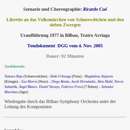
Szenario und Choreographie:
Ricardo Cué
Libretto an das Volksmärchen von Schneewittchen und den
sieben Zwergen
Uraufführung 1977 in Bilbao, Teatro Arriaga
Tondokument DGG vom 4. Nov. 2005
Dauer: 92 Minuten
Ausführende:
Tamara Rojo
(Schneewittchen) -
Iñaki Urlezaga
(Prinz) -
Magdalena Aizpuria
(Königin) –
Esa Morris
(Hexe) –
Diego Benito, Jacob Hernández, Aleix Mañé, Narcis
Subatella, Ángel Blanco.
Daniel Vizcayo, Federico Fressi
(7 Buben)
– Salvador
Masclans
(Jäger)
Wiedergabe durch das Bilbao Symphony Orchestra unter der
Leitung des Komponisten