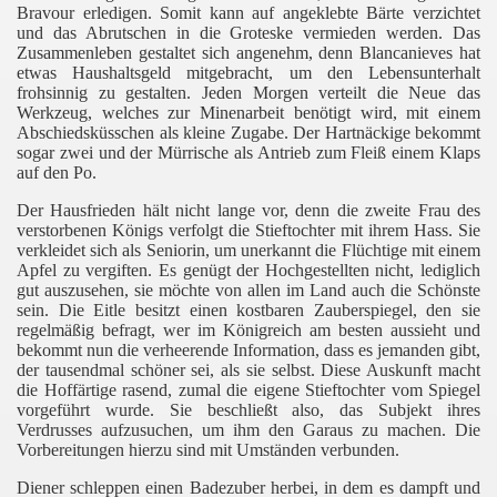
Bravour erledigen. Somit kann auf angeklebte Bärte verzichtet
und das Abrutschen in die Groteske vermieden werden. Das
Zusammenleben gestaltet sich angenehm, denn Blancanieves hat
etwas Haushaltsgeld mitgebracht, um den Lebensunterhalt
frohsinnig zu gestalten. Jeden Morgen verteilt die Neue das
Werkzeug, welches zur Minenarbeit benötigt wird, mit einem
Abschiedsküsschen als kleine Zugabe. Der Hartnäckige bekommt
sogar zwei und der Mürrische als Antrieb zum Fleiß einem Klaps
auf den Po.
Der Hausfrieden hält nicht lange vor, denn die zweite Frau des
verstorbenen Königs verfolgt die Stieftochter mit ihrem Hass. Sie
verkleidet sich als Seniorin, um unerkannt die Flüchtige mit einem
Apfel zu vergiften. Es genügt der Hochgestellten nicht, lediglich
gut auszusehen, sie möchte von allen im Land auch die Schönste
sein. Die Eitle besitzt einen kostbaren Zauberspiegel, den sie
regelmäßig befragt, wer im Königreich am besten aussieht und
bekommt nun die verheerende Information, dass es jemanden gibt,
der tausendmal schöner sei, als sie selbst. Diese Auskunft macht
die Hoffärtige rasend, zumal die eigene Stieftochter vom Spiegel
vorgeführt wurde. Sie beschließt also, das Subjekt ihres
Verdrusses aufzusuchen, um ihm den Garaus zu machen. Die
Vorbereitungen hierzu sind mit Umständen verbunden.
Diener schleppen einen Badezuber herbei, in dem es dampft und