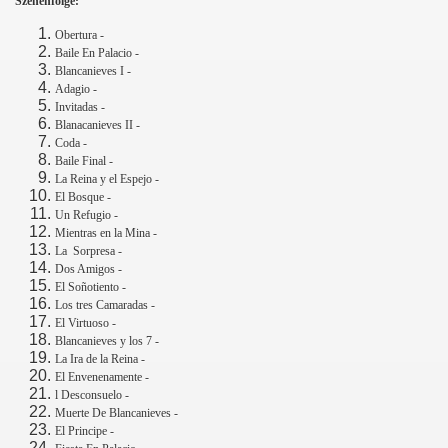
Szenenfolge:
Obertura -
Baile En Palacio -
Blancanieves I -
Adagio -
Invitadas -
Blanacanieves II -
Coda -
Baile Final -
La Reina y el Espejo -
El Bosque -
Un Refugio -
Mientras en la Mina -
La
Sorpresa -
Dos Amigos -
El Soñotiento -
Los tres Camaradas -
El Virtuoso -
Blancanieves y los 7 -
La Ira de la Reina -
El Envenenamente -
l Desconsuelo -
Muerte De Blancanieves -
El Principe -