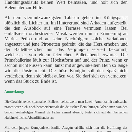
Handlungsablaufs keinen Wert beimaßen, und holt sich den
Beleuchter zur Hilfe.
Ab dem vierundzwanzigsten Tableau gehen im Königspalast
plötzlich die Lichter an. Im Hintergrund sind Arkaden aufgestellt,
die den Ausblick auf eine Terrasse vermuten lassen. Bei
einfallsreich orchestrierter Musik werden nun in Erinnerung an
Marius Petipa und an seine Nachfolgern solche Variationen
angesetzt und jene Pirouetten gedreht, die das Herz erheben und
der Ballettbesucher nun das Vergnügen serviert bekommt,
welches er von einem feierlichen Ballettabend erwartet. Die
Primaballerina läuft zur Höchstform auf und der Prinz, wenn er
aschon nicht küssen kann, tanzt mit angewinkeltem Bein so lange
wie die Puste reicht. Die böse Königin soll den Spaß nicht
verderben, denn sie bleibt außen vor. Sie darf sich erst verneigen,
wenn das Stück zu Ende ist.
Anmerkung:
Die Geschichte des spanischen Balletts, selbst wenn man Latein-Amerika mit einbezieht,
präsentieren sich noch bescheidener als die deutschen Bemühungen. Wenn man von den
beiden Welterfolgen Manuel de Fallas einmal absieht, bietet sich auf der iberischen
Halbinsel nichts Abendfüllendes an.
Mit dem jungen Komponisten Emilio Aragón erfüllte sich nun die Hoffnung des