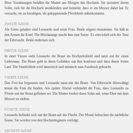
Böse Vorahnungen befallen die Mutter am Morgen der Hochzeit. Sie assistiert ihrem
Sohn, sich für die Hochzeit anzukleiden und bemerkt, dass er ein Messer dabei hat. Er
versucht, sie zu beruhigen, als galoppierende Pferdehufe näherkommen.
ZWEITE SZENE
Als Gäste geladen sind Leonardo und seine Frau. Beide zögern einzutreten. Sie hält in
den Armen ihr Kind. Die Misslaunige macht ihm eine Szene. Es entwickelt sich der Tanz
der Eifersucht. Beide entfernen sich.
DRITTE SZENE
In einer Vision sieht Leonardo die Braut im Hochzeitskleid und tanzt mit ihr einen
Liebestanz. Die Braut geht in ihren Gefühlen mit ihm konform und lässt ihnen freien
Lauf. Die Sinnlichkeit wird tänzerisch und mimisch zum Ausdruck gebracht.
VIERTE SZENE
Das Fest hat begonnen und Leonardo tanzt mit der Braut. Von Eifersucht überwältigt
trennt die Frau die beiden. Am späten Abend verkündet die Frau, dass Leonardo zu
Pferde mit der Braut geflohen sei. Die Mutter fordert ihren Sohn auf, seine Ehre mit dem
Messer zu rächen.
FÜNFTE SZENE
Leonardo befindet sich mit der Braut auf der Flucht. Der Mond beleuchtet die nächtliche
Szene. Sie werden von den Hochzeitsgästen verfolgt.
SECHSTE SZENE