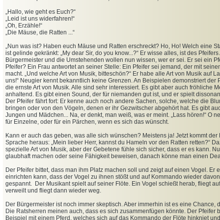
„
Hallo, wie geht es Euch?“
„
Leid ist uns widerfahren!“
„
Oh, Erzähle!“
„
Die Mäuse, die Ratten ...“
„
Nun was ist? Haben euch Mäuse und Ratten erschreckt? Ho, Ho! Welch eine Sta
ist gelinde gekränkt: „My dear Sir, do you know...?“ Er wisse alles, ist des Pfeifers
Bürgermeister und die Umstehenden wollen nun wissen, wer er sei. Er sei ein Pfe
Pfeifer? Ein Frau antwortet an seiner Stelle: Ein Pfeifer sei jemand, der mit sein
macht. „Und welche Art von Musik, bitteschön?“ Er habe alle Art von Musik auf La
uns!“ Neugier kennt bekanntlich keine Grenzen. An Beispielen demonstriert der Pf
die ernste Art von Musik. Alle sind sehr interessiert. Es gibt aber auch fröhliche 
anhaltend. Es gibt einen Sound, der für niemanden gut ist, und er spielt dissonant.
Der Pfeifer fährt fort: Er kenne auch noch andere Sachen, solche, welche die 
bringen oder von den Vögeln, denen er ihr Gezwitscher abgehört hat. Es gibt au
Jungen und Mädchen... Na, er denkt, man weiß, was er meint. „Lass hören!“ O nei
für Einzelne, oder für ein Pärchen, wenn es sich das wünscht.
Kann er auch das geben, was alle sich wünschen? Meistens ja! Jetzt kommt der 
Sprache heraus: „Mein lieber Herr, kannst du Hameln vor den Ratten retten?“ D
spezielle Art von Musik, aber der Gebetene fühle sich sicher, dass er es kann. Nu
glaubhaft machen oder seine Fähigkeit beweisen, danach könne man einen Dea
Der Pfeifer bittet, dass man ihm Platz machen soll und zeigt auf einen Vogel. Er er
einrichten kann, dass der Vogel zu ihnen stößt und auf Kommando wieder davon fl
gespannt.
Der Musikant spielt auf seiner Flöte. Ein Vogel schießt herab, fliegt a
verweilt und fliegt dann wieder weg.
Der Bürgermeister ist noch immer skeptisch. Aber immerhin ist es eine Chance, die
Die Ratsherren meinen auch, dass es sich zusammenfügen könnte. Der Pfeifer br
Beispiel mit einem Pferd, welches sich auf das Kommando der Flöte hinkniet und