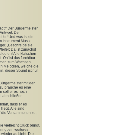
dt!“ Der Bürgermeister
 Antwort. Der
ifer! Und was ist ein
em Instrument Musik
ger. „Beschreibe sie
eifer: Da ist zunächst
Melodien! Alle klatschen
 Oh' ist das furchtbar.
Blumen zum Wachsen
ch Melodien, welche die
n, dieser Sound ist nur
Bürgermeister mit der
azu brauche es eine
n soll er es noch
l abschließen.
klärt, dass er es
iegt. Alle sind
uf die Versammelten zu,
 vielleicht Glück bringt.
ingt ein weiteres
 wieder aufsteht. Die