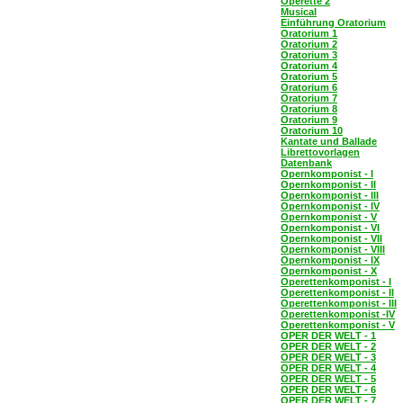
Operette 2
Musical
Einführung Oratorium
Oratorium 1
Oratorium 2
Oratorium 3
Oratorium 4
Oratorium 5
Oratorium 6
Oratorium 7
Oratorium 8
Oratorium 9
Oratorium 10
Kantate und Ballade
Librettovorlagen
Datenbank
Opernkomponist - I
Opernkomponist - II
Opernkomponist - III
Opernkomponist - IV
Opernkomponist - V
Opernkomponist - VI
Opernkomponist - VII
Opernkomponist - VIII
Opernkomponist - IX
Opernkomponist - X
Operettenkomponist - I
Operettenkomponist - II
Operettenkomponist - III
Operettenkomponist -IV
Operettenkomponist - V
OPER DER WELT - 1
OPER DER WELT - 2
OPER DER WELT - 3
OPER DER WELT - 4
OPER DER WELT - 5
OPER DER WELT - 6
OPER DER WELT - 7