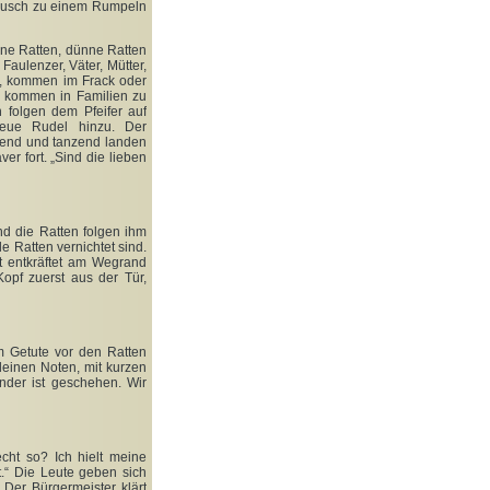
äusch zu einem Rumpeln
ine Ratten, dünne Ratten
Faulenzer, Väter, Mütter,
n, kommen im Frack oder
re kommen in Familien zu
 folgen dem Pfeifer auf
eue Rudel hinzu. Der
gend und tanzend landen
r fort. „Sind die lieben
und die Ratten folgen ihm
lle Ratten vernichtet sind.
t entkräftet am Wegrand
opf zuerst aus der Tür,
em Getute vor den Ratten
kleinen Noten, mit kurzen
under ist geschehen. Wir
echt so? Ich hielt meine
t.“
Die Leute geben sich
Der Bürgermeister klärt