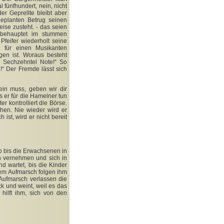
 fünfhundert, nein, nicht
r Geprellte bleibt aber
geplanten Betrug seinen
se zusteht. - das seien
d behauptet im stummen
feifer wiederholt seine
 für einen Musikanten
gen ist. Woraus besteht
e Sechzehntel Note!“ So
!“ Der Fremde lässt sich
ein muss, geben wir dir
s er für die Hamelner tun
r kontrolliert die Börse.
hen. Nie wieder wird er
st, wird er nicht bereit
b bis die Erwachsenen in
hn vernehmen und sich in
nd wartet, bis die Kinder
nem Aufmarsch folgen ihm
Aufmarsch verlassen die
ck und weint, weil es das
hilft ihm, sich von den