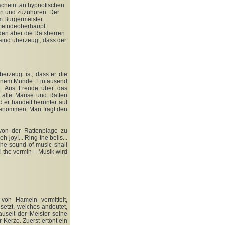
 scheint an hypnotischen
en und zuzuhören. Der
um Bürgermeister
Gemeindeoberhaupt
rden aber die Ratsherren
 sind überzeugt, dass der
berzeugt ist, dass er die
einem Munde. Eintausend
st. Aus Freude über das
d alle Mäuse und Ratten
d er handelt herunter auf
 genommen. Man fragt den
 von der Rattenplage zu
 joy!... Ring the bells...
r the sound of music shall
all the vermin – Musik wird
von Hameln vermittelt,
etzt, welches andeutet,
uselt der Meister seine
Kerze. Zuerst ertönt ein