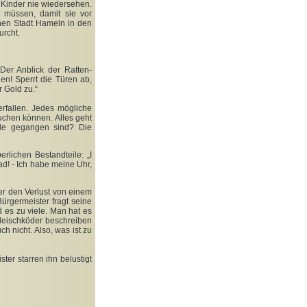
en Kinder nie wiedersehen.
n müssen, damit sie vor
önen Stadt Hameln in den
urcht.
Der Anblick der Ratten-
en! Sperrt die Türen ab,
r Gold zu.“
rfallen. Jedes mögliche
auchen können. Alles geht
lle gegangen sind? Die
erlichen Bestandteile: „I
ad! - Ich habe meine Uhr,
er den Verlust von einem
ürgermeister fragt seine
d es zu viele. Man hat es
leischköder beschreiben
 nicht. Also, was ist zu
ter starren ihn belustigt