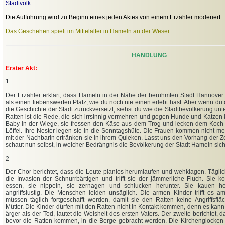
Stadtvolk
Die Aufführung wird zu Beginn eines jeden Aktes von einem Erzähler moderiert.
Das Geschehen spielt im Mittelalter in Hameln an der Weser
HANDLUNG
Erster Akt:
1
Der Erzähler erklärt, dass Hameln in der Nähe der berühmten Stadt Hannover 
als einen liebenswerten Platz, wie du noch nie einen erlebt hast. Aber wenn du 
die Geschichte der Stadt zurückversetzt, siehst du wie die Stadtbevölkerung unte
Ratten ist die Rede, die sich irrsinnig vermehren und gegen Hunde und Katzen
Baby in der Wiege, sie fressen den Käse aus dem Trog und lecken dem Koc
Löffel. Ihre Nester legen sie in die Sonntagshüte. Die Frauen kommen nicht m
mit der Nachbarin ertränken sie in ihrem Quieken. Lasst uns den Vorhang der Ze
schaut nun selbst, in welcher Bedrängnis die Bevölkerung der Stadt Hameln sich
2
Der Chor berichtet, dass die Leute planlos herumlaufen und wehklagen. Täglich
die Invasion der Schnurrbärtigen und trifft sie der jämmerliche Fluch. Sie 
essen, sie nippeln, sie zernagen und schlucken herunter. Sie kauen h
angriffslustig. Die Menschen leiden unsäglich. Die armen Kinder trifft es a
müssen täglich fortgeschafft werden, damit sie den Ratten keine Angriffsflä
Mütter. Die Kinder dürfen mit den Ratten nicht in Kontakt kommen, denn es kann s
ärger als der Tod, lautet die Weisheit des ersten Vaters. Der zweite berichtet, d
bevor die Ratten kommen, in die Berge gebracht werden. Die Kirchenglocken r