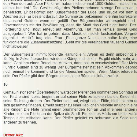
den Fremden auf: „Aber Pfeifer wir haben nicht einmal 1000 Gulden, nicht einmal
einmal hundert.“ Die Gesichtszüge des Pfeifers nehmen strenge Formen an, de
beherrscht. Er bezichtigt den Bürgermeister der Lüge und drückt vor dem 
Abscheu aus. Er besteht darauf, die Summe zu bekommen, die ihm korrekterwei
eintausend Gulden, wenn es gefällt. Der Bürgermeister widerspricht un
Einvernehmen mit der Bevölkerung, dass die Stadt das Geld nicht habe. Der P
Forderung und stößt erneut auf Ablehnung. Hat man jemals soviel Geld
ausgegeben? Wer hat je gehört, dass Musik ein solch kostspieliges Vergnü
eigentlich Musik?, fragt eine Frau. „Eine ganze Note, eine halbe Note, ein
funktioniere die Zusammensetzung. „Gebt mir die vereinbarten tausend Gulden
nicht abweisen.
Der Bürgermeister nimmt folgende Haltung ein: „Wenn es denn unbedingt s
fünfzig. In Zukunft brauchen wir deine Klänge nicht mehr. Es gibt nichts mehr, wa
kann. Gebt ihm einen Beutel mit Münzen, dann soll er verschwinden!“ Der Meiste
Fünfzig Gulden sind zu wenig! Der Bürgermeister hat sein Abkommen gebroc
noch einmal herkommen und für die Menschen spielen. Wenn Musik erforderlich i
sein. Der Pfeifer gibt dem Bürgermeister seine Börse mit Inhalt zurück.
10
Gemäß historischer Überlieferung wartet der Pfeifer den kommenden Sonntag a
der Kirche sind. Leise beginnt er auf seiner Flöte zu spielen bis die Kinder i
seine Richtung drehen. Der Pfeifer steht auf, wiegt seine Flöte, bleibt stehen u
sich gesammelt haben. Erneut setzt er zu einer lieblichen Melodie an und in ei
alle Kinder. Die Flöte nimmt einen brummenden Ton an und in einem langen 
Kinder mit dem Pfeifer an der Spitze die Stadt. Ein kleines Mädchen bleibt zurü
Tempo nicht mithalten kann. Der Pfeifer geleitet es behutsam zur Seite und 
anderen zu trennen.
Dritter Akt: