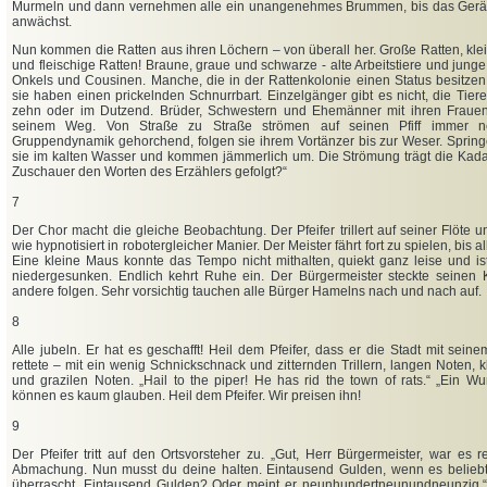
Murmeln und dann vernehmen alle ein unangenehmes Brummen, bis das Ger
anwächst.
Nun kommen die Ratten aus ihren Löchern – von überall her. Große Ratten, kle
und fleischige Ratten! Braune, graue und schwarze - alte Arbeitstiere und junge 
Onkels und Cousinen. Manche, die in der Rattenkolonie einen Status besitze
sie haben einen prickelnden Schnurrbart. Einzelgänger gibt es nicht, die Tie
zehn oder im Dutzend. Brüder, Schwestern und Ehemänner mit ihren Frauen
seinem Weg. Von Straße zu Straße strömen auf seinen Pfiff immer n
Gruppendynamik gehorchend, folgen sie ihrem Vortänzer bis zur Weser. Sprin
sie im kalten Wasser und kommen jämmerlich um. Die Strömung trägt die Kadave
Zuschauer den Worten des Erzählers gefolgt?“
7
Der Chor macht die gleiche Beobachtung. Der Pfeifer trillert auf seiner Flöte 
wie hypnotisiert in robotergleicher Manier. Der Meister fährt fort zu spielen, bis a
Eine kleine Maus konnte das Tempo nicht mithalten, quiekt ganz leise und is
niedergesunken. Endlich kehrt Ruhe ein. Der Bürgermeister steckte seinen K
andere folgen. Sehr vorsichtig tauchen alle Bürger Hamelns nach und nach auf.
8
Alle jubeln. Er hat es geschafft! Heil dem Pfeifer, dass er die Stadt mit sein
rettete – mit ein wenig Schnickschnack und zitternden Trillern, langen Noten, 
und grazilen Noten. „Hail to the piper! He has rid the town of rats.“ „Ein W
können es kaum glauben. Heil dem Pfeifer. Wir preisen ihn!
9
Der Pfeifer tritt auf den Ortsvorsteher zu. „Gut, Herr Bürgermeister, war es r
Abmachung. Nun musst du deine halten. Eintausend Gulden, wenn es belieb
überrascht. Eintausend Gulden? Oder meint er neunhundertneunundneunzig.“ 