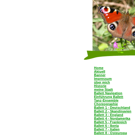
Home
Aktuell
Banner
Impressum
über mich
Historie
meine Stadt
Ballett Navigation
Einführung Ballett
Tanz-Ensemble
Choreographie
Ballett 1 - Deutschland
Ballett 2 - Skandinavien
Ballett 3 - England
Ballett 4 - Nordamerika
Ballett 5 - Frankreich
Ballett 6 - Iberia
Ballett 7 - Italien
Ballett 8 - Osteuropa