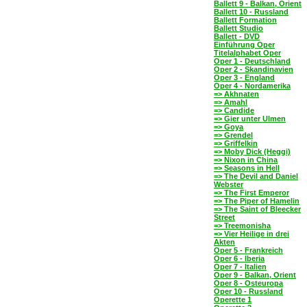
Ballett 9 - Balkan, Orient
Ballett 10 - Russland
Ballett Formation
Ballett Studio
Ballett - DVD
Einführung Oper
Titelalphabet Oper
Oper 1 - Deutschland
Oper 2 - Skandinavien
Oper 3 - England
Oper 4 - Nordamerika
=> Akhnaten
=> Amahl
=> Candide
=> Gier unter Ulmen
=> Goya
=> Grendel
=> Griffelkin
=> Moby Dick (Heggi)
=> Nixon in China
=> Seasons in Hell
=> The Devil and Daniel
Webster
=> The First Emperor
=> The Piper of Hamelin
=> The Saint of Bleecker
Street
=> Treemonisha
=> Vier Heilige in drei
Akten
Oper 5 - Frankreich
Oper 6 - Iberia
Oper 7 - Italien
Oper 9 - Balkan, Orient
Oper 8 - Osteuropa
Oper 10 - Russland
Operette 1