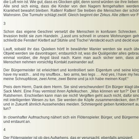
die Luft rein ist. Wie gut, dass es Glocken gibt, denn sonst würden sie ihre lieb
Alle sind sich einig, dass die Kinder von den Nagern ferngehalten werde
Krankheit bewahrt bleiben. Ratten! Ratten! Sie treiben die Menschen der sch
Wahnsinn. Die Turmuhr schlägt zwölf. Gleich beginnt der Zirkus. Alle zittern vor F
3
Schon das eigene Geschrei versetzt die Menschen in konfusen Schrecken. 
Invasion treibt sie zum Handeln. „Lasst uns schnell in unsere Wohnungen geh
schließt die Fenster! Klettert auf Stühle und Tische! Versteckt euch und deckt eue
Lauft, sobald ihr das Quieken hört! In bewährter Manier werden sie euch übe
Objekt werden sie davontragen; erstaunlich ist, was die Quälgeister alles gebr
einmal vorüber, die Angst lässt nach. Kann man auch sicher sein, dass a
Menschen nehmen vorsichtig Kontakt zueinander auf.
Der Bürgermeister ist erleichtert und kontrolliert sein Eigentum und seine körp
have my watch... and my snuffbox... two arms, two legs … And yes, I have my he
meine Schnupfdose, zwei Arme, zwei Beine und ja ich habe meinen Kopf.“
Preis dem Herrn, Dank dem Herrn. Sie sind verschwunden! Ein Bürger klagt üb
Sack Mehl. Eine Frau vermisst ihren Apfelkuchen. „Was können wir tun?“ Der B
Ratsherren. Erschießen kann man sie nicht! Vergiften geht auch nicht, dafür sin
mit intelligenten Wesen zu tun. Sie werden die Köpfe zusammenstecken, den F
und in Zukunft ähnlich Aussehendes meiden. Schmiergeld geben funktioniert auch
tun?
In clownhafter Aufmachung nähert sich ein Flötenspieler. Bürger, und Bürgermeis
und erstaunt an.
4
Der Flötenspieler ist ob des Aufsehens, das er verursacht, ebenfalls amüsiert.