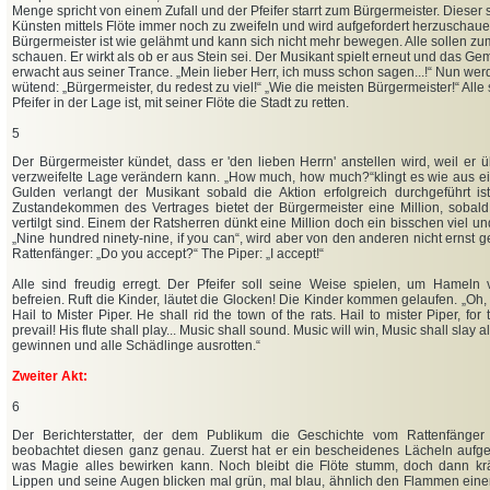
Menge spricht von einem Zufall und der Pfeifer starrt zum Bürgermeister. Dieser
Künsten mittels Flöte immer noch zu zweifeln und wird aufgefordert herzuschau
Bürgermeister ist wie gelähmt und kann sich nicht mehr bewegen. Alle sollen z
schauen. Er wirkt als ob er aus Stein sei. Der Musikant spielt erneut und das 
erwacht aus seiner Trance. „Mein lieber Herr, ich muss schon sagen...!“ Nun we
wütend: „Bürgermeister, du redest zu viel!“ „Wie die meisten Bürgermeister!“ Alle
Pfeifer in der Lage ist, mit seiner Flöte die Stadt zu retten.
5
Der Bürgermeister kündet, dass er 'den lieben Herrn' anstellen wird, weil er ü
verzweifelte Lage verändern kann. „How much, how much?“klingt es wie aus 
Gulden verlangt der Musikant sobald die Aktion erfolgreich durchgeführt i
Zustandekommen des Vertrages bietet der Bürgermeister eine Million, sobal
vertilgt sind. Einem der Ratsherren dünkt eine Million doch ein bisschen viel un
„Nine hundred ninety-nine, if you can“, wird aber von den anderen nicht ernst
Rattenfänger: „Do you accept?“ The Piper: „I accept!“
Alle sind freudig erregt. Der Pfeifer soll seine Weise spielen, um Hameln
befreien.
Ruft die Kinder, läutet die Glocken! Die Kinder kommen gelaufen. „Oh, oh
Hail to Mister Piper. He shall rid the town of the rats. Hail to mister Piper, fo
prevail! His flute shall play... Music shall sound. Music will win, Music shall slay 
gewinnen und alle Schädlinge ausrotten.“
Zweiter Akt:
6
Der Berichterstatter, der dem Publikum die Geschichte vom Rattenfänger 
beobachtet diesen ganz genau. Zuerst hat er ein bescheidenes Lächeln aufges
was Magie alles bewirken kann. Noch bleibt die Flöte stumm, doch dann krä
Lippen und seine Augen blicken mal grün, mal blau, ähnlich den Flammen einer 