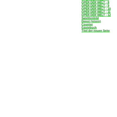
OPER DER WELT - 8
OPER DER WELT - 9
OPER DER WELT - 10
OPER DER WELT - 11
OPER DER WELT - 12
Satelitenbild
Depot (intern)
Counter
Gästebuch
Titel der neuen Seite