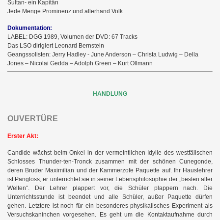
Sultan- ein Kapitän
Jede Menge Prominenz und allerhand Volk
Dokumentation:
LABEL: DGG 1989, Volumen der DVD: 67 Tracks
Das LSO dirigiert Leonard Bernstein
Geangssolisten: Jerry Hadley - June Anderson – Christa Ludwig – Della
Jones – Nicolai Gedda – Adolph Green – Kurt Ollmann
HANDLUNG
OUVERTÜRE
Erster Akt:
Candide wächst beim Onkel in der vermeintlichen Idylle des westfälischen
Schlosses Thunder-ten-Tronck zusammen mit der schönen Cunegonde,
deren Bruder Maximilian und der Kammerzofe Paquette auf. Ihr Hauslehrer
ist Pangloss, er unterrichtet sie in seiner Lebensphilosophie der „besten aller
Welten“. Der Lehrer plappert vor, die Schüler plappern nach. Die
Unterrichtsstunde ist beendet und alle Schüler, außer Paquette dürfen
gehen. Letztere ist noch für ein besonderes physikalisches Experiment als
Versuchskaninchen vorgesehen. Es geht um die Kontaktaufnahme durch