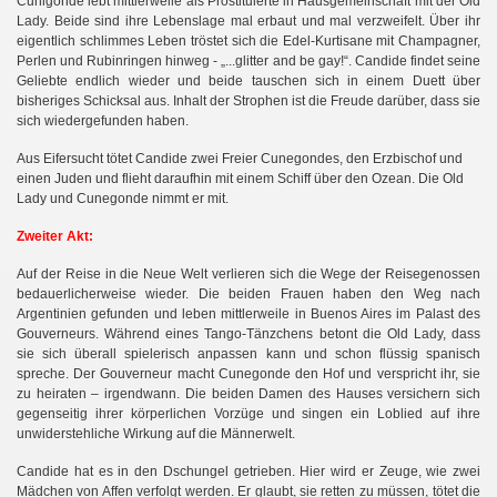
Cunigonde lebt mittlerweile als Prostituierte in Hausgemeinschaft mit der Old
Lady. Beide sind ihre Lebenslage mal erbaut und mal verzweifelt. Über ihr
eigentlich schlimmes Leben tröstet sich die Edel-Kurtisane mit Champagner,
Perlen und Rubinringen hinweg - „...glitter and be gay!“. Candide findet seine
Geliebte endlich wieder und beide tauschen sich in einem Duett über
bisheriges Schicksal aus. Inhalt der Strophen ist die Freude darüber, dass sie
sich wiedergefunden haben.
Aus Eifersucht tötet Candide zwei Freier Cunegondes, den Erzbischof und
einen Juden und flieht daraufhin mit einem Schiff über den Ozean. Die Old
Lady und Cunegonde nimmt er mit.
Zweiter Akt:
Auf der Reise in die Neue Welt verlieren sich die Wege der Reisegenossen
bedauerlicherweise wieder. Die beiden Frauen haben den Weg nach
Argentinien gefunden und leben mittlerweile in Buenos Aires im Palast des
Gouverneurs. Während eines Tango-Tänzchens betont die Old Lady, dass
sie sich überall spielerisch anpassen kann und schon flüssig spanisch
spreche. Der Gouverneur macht Cunegonde den Hof und verspricht ihr, sie
zu heiraten – irgendwann. Die beiden Damen des Hauses versichern sich
gegenseitig ihrer körperlichen Vorzüge und singen ein Loblied auf ihre
unwiderstehliche Wirkung auf die Männerwelt.
Candide hat es in den Dschungel getrieben. Hier wird er Zeuge, wie zwei
Mädchen von Affen verfolgt werden. Er glaubt, sie retten zu müssen, tötet die