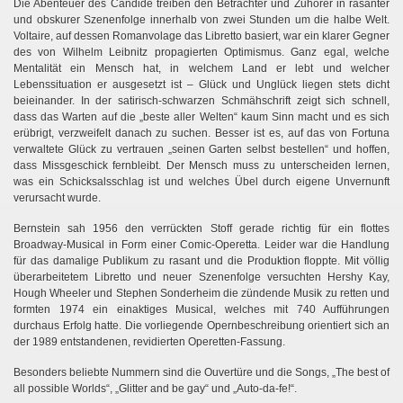
Die Abenteuer des Candide treiben den Betrachter und Zuhörer in rasanter
und obskurer Szenenfolge innerhalb von zwei Stunden um die halbe Welt.
Voltaire, auf dessen Romanvolage das Libretto basiert, war ein klarer Gegner
des von Wilhelm Leibnitz propagierten Optimismus. Ganz egal, welche
Mentalität ein Mensch hat, in welchem Land er lebt und welcher
Lebenssituation er ausgesetzt ist – Glück und Unglück liegen stets dicht
beieinander. In der satirisch-schwarzen Schmähschrift zeigt sich schnell,
dass das Warten auf die „beste aller Welten“ kaum Sinn macht und es sich
erübrigt, verzweifelt danach zu suchen. Besser ist es, auf das von Fortuna
verwaltete Glück zu vertrauen „seinen Garten selbst bestellen“ und hoffen,
dass Missgeschick fernbleibt. Der Mensch muss zu unterscheiden lernen,
was ein Schicksalsschlag ist und welches Übel durch eigene Unvernunft
verursacht wurde.
Bernstein sah 1956 den verrückten Stoff gerade richtig für ein flottes
Broadway-Musical in Form einer Comic-Operetta. Leider war die Handlung
für das damalige Publikum zu rasant und die Produktion floppte. Mit völlig
überarbeitetem Libretto und neuer Szenenfolge versuchten Hershy Kay,
Hough Wheeler und Stephen Sonderheim die zündende Musik zu retten und
formten 1974 ein einaktiges Musical, welches mit 740 Aufführungen
durchaus Erfolg hatte. Die vorliegende Opernbeschreibung orientiert sich an
der 1989 entstandenen, revidierten Operetten-Fassung.
Besonders beliebte Nummern sind die Ouvertüre und die Songs, „The best of
all possible Worlds“, „Glitter and be gay“ und „Auto-da-fe!“.