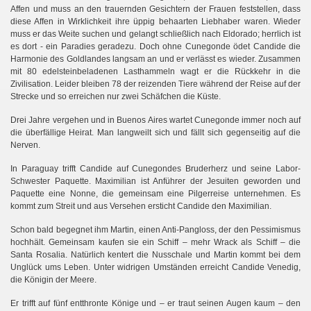
Affen und muss an den trauernden Gesichtern der Frauen feststellen, dass
diese Affen in Wirklichkeit ihre üppig behaarten Liebhaber waren. Wieder
muss er das Weite suchen und gelangt schließlich nach Eldorado; herrlich ist
es dort - ein Paradies geradezu. Doch ohne Cunegonde ödet Candide die
Harmonie des Goldlandes langsam an und er verlässt es wieder. Zusammen
mit 80 edelsteinbeladenen Lasthammeln wagt er die Rückkehr in die
Zivilisation. Leider bleiben 78 der reizenden Tiere während der Reise auf der
Strecke und so erreichen nur zwei Schäfchen die Küste.
Drei Jahre vergehen und in Buenos Aires wartet Cunegonde immer noch auf
die überfällige Heirat. Man langweilt sich und fällt sich gegenseitig auf die
Nerven.
In Paraguay trifft Candide auf Cunegondes Bruderherz und seine Labor-
Schwester Paquette. Maximilian ist Anführer der Jesuiten geworden und
Paquette eine Nonne, die gemeinsam eine Pilgerreise unternehmen. Es
kommt zum Streit und aus Versehen ersticht Candide den Maximilian.
Schon bald begegnet ihm Martin, einen Anti-Pangloss, der den Pessimismus
hochhält. Gemeinsam kaufen sie ein Schiff – mehr Wrack als Schiff – die
Santa Rosalia. Natürlich kentert die Nusschale und Martin kommt bei dem
Unglück ums Leben. Unter widrigen Umständen erreicht Candide Venedig,
die Königin der Meere.
Er trifft auf fünf entthronte Könige und – er traut seinen Augen kaum – den