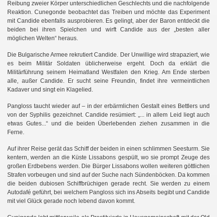
Reibung zweier Körper unterschiedlichen Geschlechts und die nachfolgende
Reaktion. Cunegonde beobachtet das Treiben und möchte das Experiment
mit Candide ebenfalls ausprobieren. Es gelingt, aber der Baron entdeckt die
beiden bei ihren Spielchen und wirft Candide aus der „besten aller
möglichen Welten“ heraus.
Die Bulgarische Armee rekrutiert Candide. Der Unwillige wird strapaziert, wie
es beim Militär Soldaten üblicherweise ergeht. Doch da erklärt die
Militärführung seinem Heimatland Westfalen den Krieg. Am Ende sterben
alle, außer Candide. Er sucht seine Freundin, findet ihre vermeintlichen
Kadaver und singt ein Klagelied.
Pangloss taucht wieder auf – in der erbärmlichen Gestalt eines Bettlers und
von der Syphilis gezeichnet. Candide resümiert: „... in allem Leid liegt auch
etwas Gutes...“ und die beiden Überlebenden ziehen zusammen in die
Ferne.
Auf ihrer Reise gerät das Schiff der beiden in einen schlimmen Seesturm. Sie
kentern, werden an die Küste Lissabons gespült, wo sie prompt Zeuge des
großen Erdbebens werden. Die Bürger Lissabons wollen weiteren göttlichen
Strafen vorbeugen und sind auf der Suche nach Sündenböcken. Da kommen
die beiden dubiosen Schiffbrüchigen gerade recht. Sie werden zu einem
Autodafé geführt, bei welchem Pangloss sich ins Abseits begibt und Candide
mit viel Glück gerade noch lebend davon kommt.