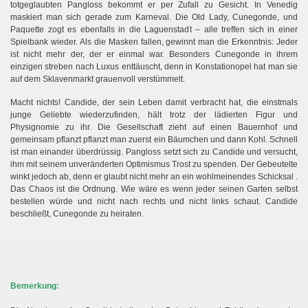
totgeglaubten Pangloss bekommt er per Zufall zu Gesicht. In Venedig
maskiert man sich gerade zum Karneval. Die Old Lady, Cunegonde, und
Paquette zogt es ebenfalls in die Laguenstadt – alle treffen sich in einer
Spielbank wieder. Als die Masken fallen, gewinnt man die Erkenntnis: Jeder
ist nicht mehr der, der er einmal war. Besonders Cunegonde in ihrem
einzigen streben nach Luxus enttäuscht, denn in Konstationopel hat man sie
auf dem Sklavenmarkt grauenvoll verstümmelt.
Macht nichts! Candide, der sein Leben damit verbracht hat, die einstmals
junge Geliebte wiederzufinden, hält trotz der lädierten Figur und
Physignomie zu ihr. Die Gesellschaft zieht auf einen Bauernhof und
gemeinsam pflanzt pflanzt man zuerst ein Bäumchen und dann Kohl. Schnell
ist man einander überdrüssig. Pangloss setzt sich zu Candide und versucht,
ihm mit seinem unveränderten Optimismus Trost zu spenden. Der Gebeutelte
winkt jedoch ab, denn er glaubt nicht mehr an ein wohlmeinendes Schicksal .
Das Chaos ist die Ordnung. Wie wäre es wenn jeder seinen Garten selbst
bestellen würde und nicht nach rechts und nicht links schaut. Candide
beschließt, Cunegonde zu heiraten.
Bemerkung: