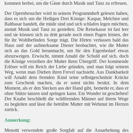
kommen herbei, um die Gäste durch Musik und Tanz zu erfreuen.
Der Opernbesucher wird in seinem Programmheft gelesen haben,
dass es sich um die Heiligen Drei Könige: Kaspar, Melchior und
Balthasar handelt, die müde sind und sich schlafen legen möchten,
anstatt Musik und Tanz zu genießen. Die Reisekasse ist fast leer
und sie können sich zu dritt gerade noch einen Pagen leisten, der
für ihr Wohlbefinden Sorge trägt. Die Hirten verlassen bald das
Haus und der aufmerksame Diener beobachtet, wie die Mutter
sich an das Gold heranmacht, um für den Eigenbedarf etwas
abzuzweigen. Erwischt, nimmt Amahl die Schuld auf sich, doch
die Könige verzeihen der Mutter ihren Übergriff. Der kommende
Erlöser will ein Reich der Liebe gründen, und man folgt seinem
Weg, wenn man Dieben ihren Frevel nachsieht. Aus Dankbarkeit
will Amahl dem fremden Kind seine selbstgeschnitzte Krücke
zum Geschenk machen, da er sonst nichts besitzt. In dem
Moment, als er den Stecken aus der Hand gibt, bemerkt er, dass er
ohne Stütze tanzen und springen kann. Ein Wunder ist geschehen!
Der Knabe beschließt die wildfremden Männer auf ihrem Wege
zu begleiten und lässt die betrübte Mutter mit Wehmut im Herzen
zurück.
Anmerkung:
Menotti verwendete große Sorgfalt auf die Ausarbeitung des