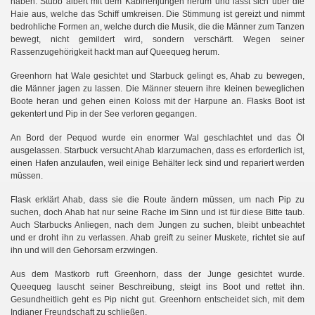
haben. Stubb albert mit dem Kabinenjungen herum und lässt sich über die
Haie aus, welche das Schiff umkreisen. Die Stimmung ist gereizt und nimmt
bedrohliche Formen an, welche durch die Musik, die die Männer zum Tanzen
bewegt, nicht gemildert wird, sondern verschärft. Wegen seiner
Rassenzugehörigkeit hackt man auf Queequeg herum.
Greenhorn hat Wale gesichtet und Starbuck gelingt es, Ahab zu bewegen,
die Männer jagen zu lassen. Die Männer steuern ihre kleinen beweglichen
Boote heran und gehen einen Koloss mit der Harpune an. Flasks Boot ist
gekentert und Pip in der See verloren gegangen.
An Bord der Pequod wurde ein enormer Wal geschlachtet und das Öl
ausgelassen. Starbuck versucht Ahab klarzumachen, dass es erforderlich ist,
einen Hafen anzulaufen, weil einige Behälter leck sind und repariert werden
müssen.
Flask erklärt Ahab, dass sie die Route ändern müssen, um nach Pip zu
suchen, doch Ahab hat nur seine Rache im Sinn und ist für diese Bitte taub.
Auch Starbucks Anliegen, nach dem Jungen zu suchen,
bleibt unbeachtet
und er droht ihn zu verlassen. Ahab greift zu seiner Muskete, richtet sie auf
ihn und will
den Gehorsam erzwingen.
Aus dem Mastkorb ruft Greenhorn, dass der Junge gesichtet wurde.
Queequeg lauscht seiner Beschreibung, steigt ins Boot und rettet ihn.
Gesundheitlich geht es Pip nicht gut. Greenhorn entscheidet sich, mit dem
Indianer Freundschaft zu schließen.