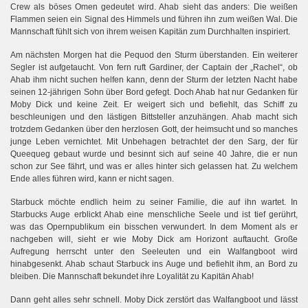
Crew als böses Omen gedeutet wird. Ahab sieht das anders: Die weißen
Flammen seien ein Signal des Himmels und führen ihn zum weißen Wal. Die
Mannschaft fühlt sich von ihrem weisen Kapitän zum Durchhalten inspiriert.
Am nächsten Morgen hat die Pequod den Sturm überstanden. Ein weiterer
Segler ist aufgetaucht. Von fern ruft Gardiner, der Captain der „Rachel“, ob
Ahab ihm nicht suchen helfen kann, denn der Sturm der letzten Nacht habe
seinen 12-jährigen Sohn über Bord gefegt. Doch Ahab hat nur Gedanken für
Moby Dick und keine Zeit. Er weigert sich und befiehlt, das Schiff zu
beschleunigen und den lästigen Bittsteller anzuhängen. Ahab macht sich
trotzdem Gedanken über den herzlosen Gott, der heimsucht und so manches
junge Leben vernichtet. Mit Unbehagen betrachtet der den Sarg, der für
Queequeg gebaut wurde und besinnt sich auf seine 40 Jahre, die er nun
schon zur See fährt, und was er alles hinter sich gelassen hat. Zu welchem
Ende alles führen wird, kann er nicht sagen.
Starbuck möchte endlich heim zu seiner Familie, die auf ihn wartet. In
Starbucks Auge erblickt Ahab eine menschliche Seele und ist tief gerührt,
was das Opernpublikum ein bisschen verwundert. In dem Moment als er
nachgeben will, sieht er wie Moby Dick am Horizont auftaucht. Große
Aufregung herrscht unter den Seeleuten und ein Walfangboot wird
hinabgesenkt. Ahab schaut Starbuck ins Auge und befiehlt ihm, an Bord zu
bleiben. Die Mannschaft bekundet ihre Loyalität zu Kapitän Ahab!
Dann geht alles sehr schnell. Moby Dick zerstört das Walfangboot und lässt