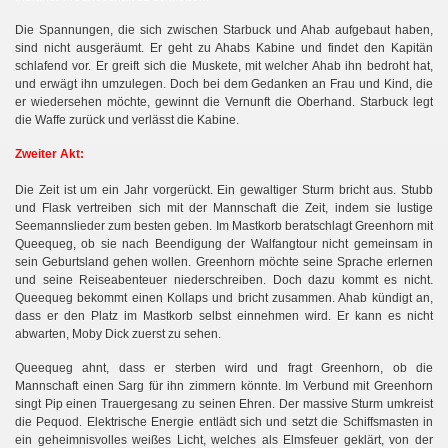
Die Spannungen, die sich zwischen Starbuck und Ahab aufgebaut haben,
sind nicht ausgeräumt. Er geht zu Ahabs Kabine und findet den Kapitän
schlafend vor. Er greift sich die Muskete, mit welcher Ahab ihn bedroht hat,
und erwägt ihn umzulegen. Doch bei dem Gedanken an Frau und Kind, die
er wiedersehen möchte, gewinnt die Vernunft die Oberhand. Starbuck legt
die Waffe zurück und verlässt die Kabine.
Zweiter Akt:
Die Zeit ist um ein Jahr vorgerückt. Ein gewaltiger Sturm bricht aus. Stubb
und Flask vertreiben sich mit der Mannschaft die Zeit, indem sie lustige
Seemannslieder zum besten geben. Im Mastkorb beratschlagt Greenhorn mit
Queequeg, ob sie nach Beendigung der Walfangtour nicht gemeinsam in
sein Geburtsland gehen wollen. Greenhorn möchte seine Sprache erlernen
und seine Reiseabenteuer niederschreiben. Doch dazu kommt es nicht.
Queequeg bekommt einen Kollaps und bricht zusammen. Ahab kündigt an,
dass er den Platz im Mastkorb selbst einnehmen wird. Er kann es nicht
abwarten, Moby Dick zuerst zu sehen.
Queequeg ahnt, dass er sterben wird und fragt Greenhorn, ob die
Mannschaft einen Sarg für ihn zimmern könnte. Im Verbund mit Greenhorn
singt Pip einen Trauergesang zu seinen Ehren. Der massive Sturm umkreist
die Pequod. Elektrische Energie entlädt sich und setzt die Schiffsmasten in
ein geheimnisvolles weißes Licht, welches als Elmsfeuer geklärt, von der