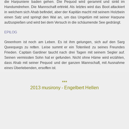
die Harpuniere baden gehen. Die Pequod wird gerammt und sinkt im
Handumdrehen. Die Mannschaft ertrinkt. Als letztes wird das Boot attackiert
in welchem sich Ahab befindet, aber der Kapitän macht mit seinem Holzbein
einen Satz und springt den Wal an, um das Ungetüm mit seiner Harpune
aufzuspießen und wird bei dem Versuch in die schäumende See gedrängt.
EPILOG
Greenhorn ist noch am Leben. Es ist ihm gelungen, sich auf den Sarg
Queequegs zu retten. Leise summt er ein Totenlied zu seines Freundes
Frieden. Captain Gardiner taucht nach drei Tagen mit seinem Segler auf.
Seinen vermissten Sohn hat er gefunden. Nicht ohne Häme wird erzählen,
dass Ahab mit seiner Pequod und der ganzen Mannschaft, mit Ausnahme
eines Überlebenden, ersoffen ist.
***
2013 musirony - Engelbert Hellen