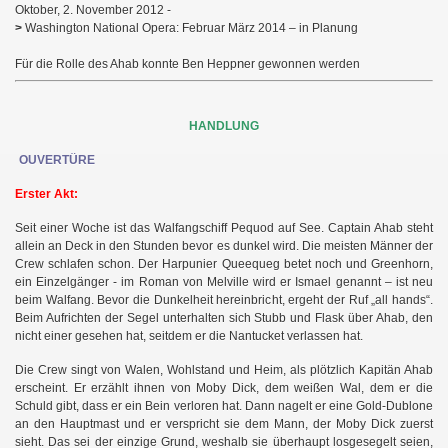
Oktober, 2. November 2012 -
>
Washington National Opera: Februar März 2014 – in Planung
n
Für die Rolle des Ahab konnte Ben Hepp
er gewonnen werden
HANDLUNG
OUVERTÜRE
Erster Akt:
Seit einer Woche ist das Walfangschiff Pequod auf See. Captain Ahab steht
allein an Deck in den Stunden bevor es dunkel wird. Die meisten Männer der
Crew schlafen schon. Der Harpunier Queequeg betet noch und Greenhorn,
ein Einzelgänger - im Roman von Melville wird er Ismael genannt – ist neu
beim Walfang. Bevor die Dunkelheit hereinbricht, ergeht der Ruf „all hands“.
Beim Aufrichten der Segel unterhalten sich Stubb und Flask über Ahab, den
nicht einer gesehen hat, seitdem er die Nantucket
verlassen hat.
Die Crew singt von Walen, Wohlstand und Heim, als plötzlich Kapitän Ahab
erscheint. Er erzählt ihnen von
Moby Dick, dem weißen Wal, dem er die
Schuld gibt, dass er ein Bein verloren hat. Dann nagelt er eine Gold-Dublone
an den Hauptmast und er verspricht sie dem Mann, der Moby Dick zuerst
sieht. Das sei der
einzige Grund, weshalb sie überhaupt losgesegelt seien,