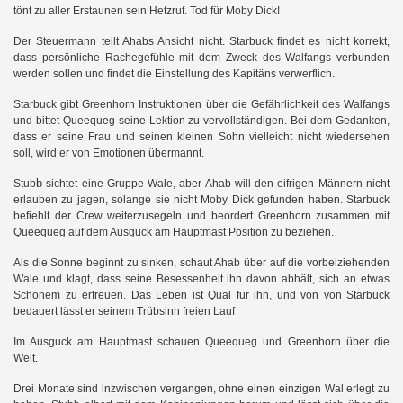
tönt zu aller Erstaunen sein Hetzruf. Tod für Moby Dick!
Der Steuermann teilt Ahabs Ansicht nicht. Starbuck findet es nicht korrekt,
dass persönliche Rachegefühle mit dem Zweck des Walfangs verbunden
werden sollen und findet die Einstellung des Kapitäns verwerflich.
Starbuck gibt Greenhorn Instruktionen über die Gefährlichkeit des Walfangs
und bittet Queequeg seine Lektion zu vervollständigen. Bei dem Gedanken,
dass er seine Frau und seinen kleinen Sohn vielleicht
nicht wiedersehen
soll, wird er von Emotionen übermannt.
b
Stub
sichtet eine Gruppe Wale, aber Ahab will den eifrigen Männern nicht
erlauben zu jagen, solange sie nicht Moby Dick gefunden haben. Starbuck
befiehlt der Crew weiterzusegeln und beordert Greenhorn zusammen mit
Queequeg auf dem Ausguck am Hauptmast Position zu beziehen.
Als die Sonne beginnt zu sinken, schaut Ahab über auf die vorbeiziehenden
Wale und klagt, dass seine Besessenheit ihn davon abhält, sich an etwas
Schönem zu erfreuen. Das Leben ist Qual für ihn, und von
von Starbuck
bedauert lässt er seinem Trübsinn freien Lauf
Im Ausguck am Hauptmast schauen Queequeg und Greenhorn über die
Welt.
Drei Monate sind inzwischen vergangen, ohne einen einzigen Wal erlegt zu