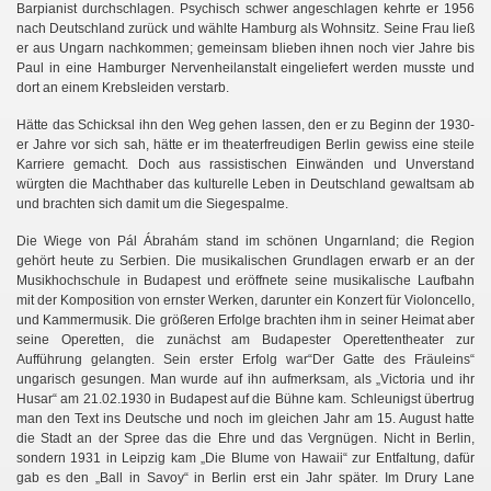
Barpianist durchschlagen. Psychisch schwer angeschlagen kehrte er 1956
nach Deutschland zurück und wählte Hamburg als Wohnsitz. Seine Frau ließ
er aus Ungarn nachkommen; gemeinsam blieben ihnen noch vier Jahre bis
Paul in eine Hamburger Nervenheilanstalt eingeliefert werden musste und
dort an einem Krebsleiden verstarb.
Hätte das Schicksal ihn den Weg gehen lassen, den er zu Beginn der 1930-
er Jahre vor sich sah, hätte er im theaterfreudigen Berlin gewiss eine steile
Karriere gemacht. Doch aus rassistischen Einwänden und Unverstand
würgten die Machthaber das kulturelle Leben in Deutschland gewaltsam ab
und brachten sich damit um die Siegespalme.
Die Wiege von Pál Ábrahám stand im schönen Ungarnland; die Region
gehört heute zu Serbien. Die musikalischen Grundlagen erwarb er an der
Musikhochschule in Budapest und eröffnete seine musikalische Laufbahn
mit der Komposition von ernster Werken, darunter ein Konzert für Violoncello,
und Kammermusik. Die größeren Erfolge brachten ihm in seiner Heimat aber
seine Operetten, die zunächst am Budapester Operettentheater zur
Aufführung gelangten. Sein erster Erfolg war“Der Gatte des Fräuleins“
ungarisch gesungen. Man wurde auf ihn aufmerksam, als „Victoria und ihr
Husar“ am 21.02.1930 in Budapest auf die Bühne kam. Schleunigst übertrug
man den Text ins Deutsche und noch im gleichen Jahr am 15. August hatte
die Stadt an der Spree das die Ehre und das Vergnügen. Nicht in Berlin,
sondern 1931 in Leipzig kam „Die Blume von Hawaii“ zur Entfaltung, dafür
gab es den „Ball in Savoy“ in Berlin erst ein Jahr später. Im Drury Lane