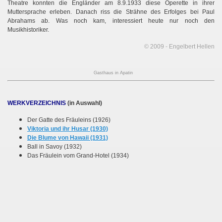
Theatre konnten die Engländer am 8.9.1933 diese Operette in ihrer
Muttersprache erleben. Danach riss die Strähne des Erfolges bei Paul
Abrahams ab. Was noch kam, interessiert heute nur noch den
Musikhistoriker.
© 2009 - Engelbert Hellen
Gasthaus in Apatin
WERKVERZEICHNIS
(in Auswahl)
Der Gatte des Fräuleins (1926)
Viktoria und ihr Husar (1930)
Die Blume von Hawaii (1931)
Ball in Savoy (1932)
Das Fräulein vom Grand-Hotel (1934)