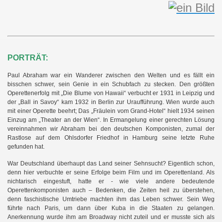
PORTRÄT:
Paul Abraham war ein Wanderer zwischen den Welten und es fällt ein
bisschen schwer, sein Genie in ein Schubfach zu stecken. Den größten
Operettenerfolg mit „Die Blume von Hawaii“ verbucht er 1931 in Leipzig und
der „Ball in Savoy“ kam 1932 in Berlin zur Uraufführung. Wien wurde auch
mit einer Operette beehrt; Das „Fräulein vom Grand-Hotel“ hielt 1934 seinen
Einzug am „Theater an der Wien“. In Ermangelung einer gerechten Lösung
vereinnahmen wir Abraham bei den deutschen Komponisten, zumal der
Rastlose auf dem Ohlsdorfer Friedhof in Hamburg seine letzte Ruhe
gefunden hat.
War Deutschland überhaupt das Land seiner Sehnsucht? Eigentlich schon,
denn hier verbuchte er seine Erfolge beim Film und im Operettenland. Als
nichtarisch eingestuft, hatte er - wie viele andere bedeutende
Operettenkomponisten auch – Bedenken, die Zeiten heil zu überstehen,
denn faschistische Umtriebe machten ihm das Leben schwer. Sein Weg
führte nach Paris, um dann über Kuba in die Staaten zu gelangen.
Anerkennung wurde ihm am Broadway nicht zuteil und er musste sich als