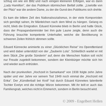
schlug ein wie ein Blitz und nach einigen kleineren Erfolgen, war es dann
„Lady Hamilton“, der das Publikum stürmischen Beifall zollte. „Liselotte von
der Pfalz“ war die andere Dame, zu der die Gunst des Publikums sich drehte.
Es kam die bittere Zeit des Nationalsozialismus, in der viele Komponisten
sich genötigt sahen, ihr Mäntelchen nach dem Wind zu hängen. Gelang es
nicht, blieb die Emigration. Eduard Künneke blieb in Berlin und hatte Glück,
dass der Propagandaminister bei ihm gute Laune zeigte, denn auch die
Führung brauchte kompetente Unterhalter, welche die Bevölkerung in
schweren Zeiten fröhlich stimmen sollte.
Eduard Künnecke animierte zu einer „Glücklichen Reise“ ins Operettenland
und wird dabei unterstützt von der „Zauberin Lola“. Schließlich wartet er mit
dem Stück „Die große Sünderin“ auf, denn die Menschen Nation soll nicht
nur Freude zugeteilt bekommen, sondern der Kleinbürger möchte sich hin
und wieder auch entrüsten.
Nach der prunkvollen „Hochzeit in Samarkand“ von 1938 folgte zehn Jahre
später und vier Jahre vor seinem Tod 1949 noch einmal die „Hochzeit mit
Erika“. Der „Künstlerball bei Kroll“ hat durch Eduard Künnekes talentierte
Tochter Evelyn erst die richtige Würze bekommen. Mit ihr teilt er auch das
Familiengrab, welches nicht in Emmerich, sondern in Berlin besucht wird.
© 2009 - Engelbert Hellen