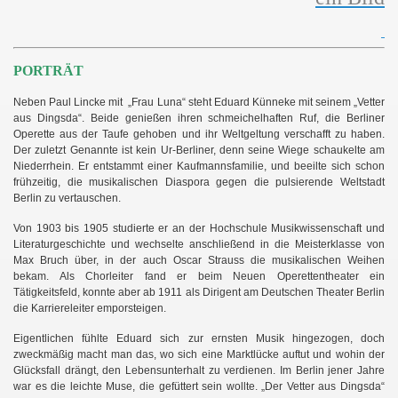
PORTRÄT
Neben Paul Lincke mit „Frau Luna“ steht Eduard Künneke mit seinem „Vetter
aus Dingsda“. Beide genießen ihren schmeichelhaften Ruf, die Berliner
Operette aus der Taufe gehoben und ihr Weltgeltung verschafft zu haben.
Der zuletzt Genannte ist kein Ur-Berliner, denn seine Wiege schaukelte am
Niederrhein. Er entstammt einer Kaufmannsfamilie, und beeilte sich schon
frühzeitig, die musikalischen Diaspora gegen die pulsierende Weltstadt
Berlin zu vertauschen.
Von 1903 bis 1905 studierte er an der Hochschule Musikwissenschaft und
Literaturgeschichte und wechselte anschließend in die Meisterklasse von
Max Bruch über, in der auch Oscar Strauss die musikalischen Weihen
bekam. Als Chorleiter fand er beim Neuen Operettentheater ein
Tätigkeitsfeld, konnte aber ab 1911 als Dirigent am Deutschen Theater Berlin
die Karriereleiter emporsteigen.
Eigentlichen fühlte Eduard sich zur ernsten Musik hingezogen, doch
zweckmäßig macht man das, wo sich eine Marktlücke auftut und wohin der
Glücksfall drängt, den Lebensunterhalt zu verdienen. Im Berlin jener Jahre
war es die leichte Muse, die gefüttert sein wollte. „Der Vetter aus Dingsda“