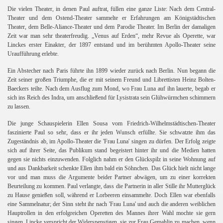
Die vielen Theater, in denen Paul auftrat, füllen eine ganze Liste: Nach dem Central-
Theater und dem Ostend-Theater sammelte er Erfahrungen am Königstädtischen
Theater, dem Belle-Aliance-Theater und dem Parodie Theater. Im Berlin der damaligen
Zeit war man sehr theaterfreudig. „Venus auf Erden“, mehr Revue als Operette, war
Linckes erster Einakter, der 1897 entstand und im berühmten Apollo-Theater seine
Uraufführung erlebte.
Ein Abstecher nach Paris führte ihn 1899 wieder zurück nach Berlin. Nun begann die
Zeit seiner großen Triumphe, die er mit seinem Freund und Librettisten Heinz Bolten-
Baeckers teilte. Nach dem Ausflug zum Mond, wo Frau Luna auf ihn lauerte, begab er
sich ins Reich des Indra, um anschließend für Lysistrata sein Glühwürmchen schimmern
zu lassen.
Die junge Schauspielerin Ellen Sousa vom Friedrich-Wilhelmstädtischen-Theater
faszinierte Paul so sehr, dass er ihr jeden Wunsch erfüllte. Sie schwatzte ihm das
Zugeständnis ab, im Apollo-Theater die 'Frau Luna' singen zu dürfen. Der Erfolg zeigte
sich auf ihrer Seite, das Publikum stand begeistert hinter ihr und die Medien hatten
gegen sie nichts einzuwenden. Folglich nahm er den Glückspilz in seine Wohnung auf
und aus Dankbarkeit schenkte Ellen ihm bald ein Söhnchen. Das Glück hielt nicht lange
vor und man muss die Argumente beider Partner abwägen, um zu einer korrekten
Beurteilung zu kommen. Paul verlangte, dass die Partnerin in aller Stille ihr Mutterglück
zu Hause genießen soll, während er Lorbeeren einsammelte. Doch Ellen war ebenfalls
eine Sammelnatur; der Sinn steht ihr nach 'Frau Luna' und auch die anderen weiblichen
Hauptrollen in den erfolgreichen Operetten des Mannes ihrer Wahl mochte sie gern
singen. Lincke verspricht der Widerspenstigen, sie zur Frau Gemahlin zu machen, wenn