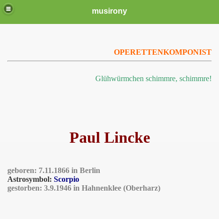
musirony
OPERETTENKOMPONIST
Glühwürmchen schimmre, schimmre!
Paul Lincke
geboren:
7.11.1866 in Berlin
Astrosymbol:
Scorpio
gestorben: 3.9.1946 in Hahnenklee (Oberharz)