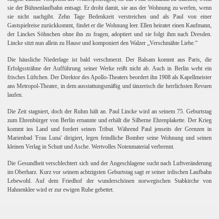
sie der Bühnenlaufbahn entsagt. Er droht damit, sie aus der Wohnung zu werfen, wenn
sie nicht nachgibt. Zehn Tage Bedenkzeit verstreichen und als Paul von einer
Gastspielreise zurückkommt, findet er die Wohnung leer. Ellen heiratet einen Kaufmann,
der Linckes Söhnchen ohne ihn zu fragen, adoptiert und sie folgt ihm nach Dresden.
Lincke sitzt nun allein zu Hause und komponiert den Walzer „Verschmähte Liebe.“
Die häusliche Niederlage ist bald verschmerzt. Der Balsam kommt aus Paris, die
Erfolgssträhne der Aufführung seiner Werke reißt nicht ab. Auch in Berlin weht ein
frisches Lüftchen. Der Direktor des Apollo-Theaters beordert ihn 1908 als Kapellmeister
ans Metropol-Theater, in dem ausstattungsmäßig und tänzerisch die herrlichsten Revuen
laufen.
Die Zeit stagniert, doch der Ruhm hält an. Paul Lincke wird an seinem 75. Geburtstag
zum Ehrenbürger von Berlin ernannte und erhält die Silberne Ehrenplakette. Der Krieg
kommt ins Land und fordert seinen Tribut. Während Paul jenseits der Grenzen in
Marienbad 'Frau Luna' dirigiert, legen feindliche Bomber seine Wohnung und seinen
kleinen Verlag in Schutt und Asche. Wertvolles Notenmaterial verbrennt.
Die Gesundheit verschlechtert sich und der Angeschlagene sucht nach Luftveränderung
im Oberharz. Kurz vor seinem achtzigsten Geburtstag sagt er seiner irdischen Laufbahn
Lebewohl. Auf dem Friedhof der wunderschönen norwegischen Stabkirche von
Hahnenklee wird er zur ewigen Ruhe gebettet.