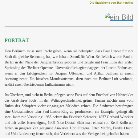
Die Stabkirche von Hahnenklee
PORTRÄT
Den Berlinern muss man Recht geben, wenn sie behaupten, dass Paul Lincke für ihre
Stadt die gleiche Bedeutung hat, wie Johann Strauß für Wien. Schließlich wurde Paul in
Berlin in der Nähe der Jungfernbrücke geboren und zeugte mit Frau Luna den ersten
Sprössling der 'Berliner Operette'. Unverständlich agiert dagegen der Lincke-Enthusiast,
wenn er den Erfolgreichen mit Jacques Offenbach und Arthur Sullivan in einem
Atemzug nennt. Ein bisschen Mondexotismus, dazu noch mit Berliner Luft verdünnt,
erklärt einen übertriebenem Enthusiasmus nicht.
Im Oberharz, und nicht in Berlin, pflegen seine Fans auf dem Friedhof von Hahnenklee
das Grab ihres Idols. In der Weltabgeschiedenheit grüner Tannen möchte man vom
Ruhm des Schöpfers vieler eingängiger Melodien zehren. Die Stadtväter beauftragten
eine Goldschmiede ,den Paul-Lincke-Ring zu produzieren; ein Exemplar gelangt alle
zwei Jahre zur Verteilung: 1955 bekam ihn Friedrich Schröder, 1857 Gerhard Winckler
und mit voller Berechtigung 1969 Nico Dostal. Sieht man einmal von René Kollo ab,
fehlen in jüngerer Zeit geeignete Anwärter. Udo Jürgens, Peter Maffay, Freddi Quinn
und Udo Lindenberg freuen sich, den Verleihern aus der Verlegenheit geholfen haben.