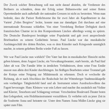
Der Zweck solcher Betrachtung soll nun nicht darauf abzielen, die Verdienste des
Berliners zu schmälern, denn der Erfolg seiner Bühnenwerke und seiner flotten
Operettenlieder auch außerhalb der nationalen Grenzen ist nicht zu bestreiten. Wenn man
bedenkt, dass die Pariser Rotlichtszene ihn für zwei Jahre als Kapellmeister in das
Varieté „Folies Bergères“ lockte, konnte man zur damaligen Zeit durchaus auf eine
internationale Resonanz schließen. Von einer Veredelung Berliner Deftigkeit durch
französischen Charme ist in den Kompositionen Linckes allerdings wenig zu spüren.
Die Deutsche Bundespost bestätigte seine Popularität und gab zwei ansprechende
Briefmarken zu seinem Gedächtnis heraus. Paul Lincke war das musikalische
Aushängeschild des dritten Reiches, was es dem Künstler nach Kriegsende unmöglich
machte, in seinem geliebten Berlin wieder Fuß zu fassen.
Wer war Paul Lincke nun wirklich? Der Vater hat ihm in musikalischer Hinsicht nichts
geben können, denn August Lincke, ein Verwaltungsbeamter, starb bereits, als Paul fünf
Jahre alt war. Die Familie lebte in ärmlichen Verhältnissen, denn seine Frau Emilie
musste nun allein drei Kinder durchbringen. Im fleißigen Bearbeiten seiner Trommel gab
der Knirps seine Neigung zur Militärmusik zu erkennen. Doch er wechselte die
Richtung, als er nach Abschluss der Realschule bei der Wittenberger Stadtmusikkapelle
sein vorläufiges Tätigkeitsfeld fand und als Instrument seines Ausdruckswillens das
Fagott bevorzugte. Hans Kleinow war sein Lehrer und machte ihn zusätzlich mit Violine
und Klavier, Tenorhorn und Schlagzeug vertraut. Verschiedene Boulevard-Theater boten
ihm Gelegenheit, sein Holzblasinstrument vorzuführen. Er verliebte sich zu jener Zeit in
die Soubrette Anna und heiratete sie. Unter dem Namen Anna Müller-Lincke ging sie
später zum Film.