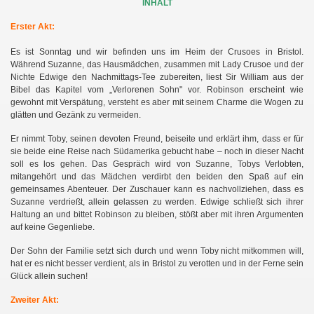
INHALT
Erster Akt:
Es ist Sonntag und wir befinden uns im Heim der Crusoes in Bristol.
Während Suzanne, das Hausmädchen, zusammen mit Lady Crusoe und der
Nichte Edwige den Nachmittags-Tee zubereiten, liest Sir William aus der
Bibel das Kapitel vom „Verlorenen Sohn" vor. Robinson erscheint wie
gewohnt mit Verspätung, versteht es aber mit seinem Charme die Wogen zu
glätten und Gezänk zu vermeiden.
Er nimmt Toby, seinen devoten Freund, beiseite und erklärt ihm, dass er für
sie beide eine Reise nach Südamerika gebucht habe – noch in dieser Nacht
soll es los gehen. Das Gespräch wird von Suzanne, Tobys Verlobten,
mitangehört und das Mädchen verdirbt den beiden den Spaß auf ein
gemeinsames Abenteuer. Der Zuschauer kann es nachvollziehen, dass es
Suzanne verdrießt, allein gelassen zu werden. Edwige schließt sich ihrer
Haltung an und bittet Robinson zu bleiben, stößt aber mit ihren Argumenten
auf keine Gegenliebe.
Der Sohn der Familie setzt sich durch und wenn Toby nicht mitkommen will,
hat er es nicht besser verdient, als in Bristol zu verotten und in der Ferne sein
Glück allein suchen!
Zweiter Akt: