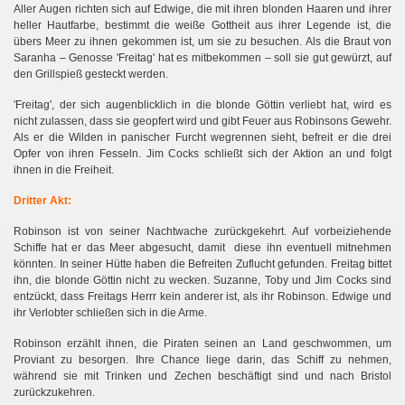
Aller Augen richten sich auf Edwige, die mit ihren blonden Haaren und ihrer
heller Hautfarbe, bestimmt die weiße Gottheit aus ihrer Legende ist, die
übers Meer zu ihnen gekommen ist, um sie zu besuchen. Als die Braut von
Saranha – Genosse 'Freitag' hat es mitbekommen – soll sie gut gewürzt, auf
den Grillspieß gesteckt werden.
'Freitag', der sich augenblicklich in die blonde Göttin verliebt hat, wird es
nicht zulassen, dass sie geopfert wird und gibt Feuer aus Robinsons Gewehr.
Als er die Wilden in panischer Furcht wegrennen sieht, befreit er die drei
Opfer von ihren Fesseln. Jim Cocks schließt sich der Aktion an und folgt
ihnen in die Freiheit.
Dritter Akt:
Robinson ist von seiner Nachtwache zurückgekehrt. Auf vorbeiziehende
Schiffe hat er das Meer abgesucht, damit diese ihn eventuell mitnehmen
könnten. In seiner Hütte haben die Befreiten Zuflucht gefunden. Freitag bittet
ihn, die blonde Göttin nicht zu wecken. Suzanne, Toby und Jim Cocks sind
entzückt, dass Freitags Herrr kein anderer ist, als ihr Robinson. Edwige und
ihr Verlobter schließen sich in die Arme.
Robinson erzählt ihnen, die Piraten seinen an Land geschwommen, um
Proviant zu besorgen. Ihre Chance liege darin, das Schiff zu nehmen,
während sie mit Trinken und Zechen beschäftigt sind und nach Bristol
zurückzukehren.