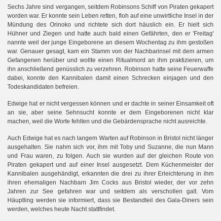
Sechs Jahre sind vergangen, seitdem Robinsons Schiff von Piraten gekapert
worden war. Er konnte sein Leben retten, floh auf eine unwirtliche Insel in der
Mündung des Orinoko und richtete sich dort häuslich ein. Er hielt sich
Hühner und Ziegen und hatte auch bald einen Gefährten, den er 'Freitag'
nannte weil der junge Eingeborene an diesem Wochentag zu ihm gestoßen
war. Genauer gesagt, kam ein Stamm von der Nachbarinsel mit dem armen
Gefangenen herüber und wollte einen Ritualmord an ihm praktizieren, um
ihn anschließend genüsslich zu verzehren. Robinson hatte seine Feuerwaffe
dabei, konnte den Kannibalen damit einen Schrecken einjagen und den
Todeskandidaten befreien.
Edwige hat er nicht vergessen können und er dachte in seiner Einsamkeit oft
an sie, aber seine Sehnsucht konnte er dem Eingeborenen nicht klar
machen, weil die Worte fehlten und die Gebärdensprache nicht ausreichte.
Auch Edwige hat es nach langem Warten auf Robinson in Bristol nicht länger
ausgehalten. Sie nahm sich vor, ihm mit Toby und Suzanne, die nun Mann
und Frau waren, zu folgen. Auch sie wurden auf der gleichen Route von
Piraten gekapert und auf einer Insel ausgesetzt. Dem Küchenmeister der
Kannibalen ausgehändigt, erkannten die drei zu ihrer Erleichterung in ihm
ihren ehemaligen Nachbarn Jim Cocks aus Bristol wieder, der vor zehn
Jahren zur See gefahren war und seitdem als verschollen galt. Vom
Häuptling werden sie informiert, dass sie Bestandteil des Gala-Diners sein
werden, welches heute Nacht stattfindet.