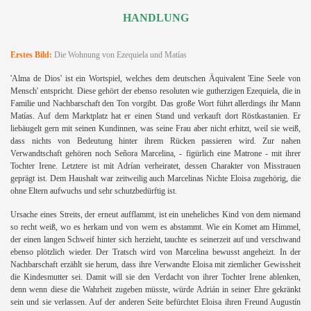
HANDLUNG
Erstes Bild:
Die Wohnung von Ezequiela und Matías
'Alma de Dios' ist ein Wortspiel, welches dem deutschen Äquivalent 'Eine Seele von
Mensch' entspricht. Diese gehört der ebenso resoluten wie gutherzigen Ezequiela, die in
Familie und Nachbarschaft den Ton vorgibt. Das große Wort führt allerdings ihr Mann
Matías. Auf dem Marktplatz hat er einen Stand und verkauft dort Röstkastanien. Er
liebäugelt gern mit seinen Kundinnen, was seine Frau aber nicht erhitzt, weil sie weiß,
dass nichts von Bedeutung hinter ihrem Rücken passieren wird. Zur nahen
Verwandtschaft gehören noch Señora Marcelina, - figürlich eine Matrone - mit ihrer
Tochter Irene. Letztere ist mit Adrían verheiratet, dessen Charakter von Misstrauen
geprägt ist. Dem Haushalt war zeitweilig auch Marcelinas Nichte Eloisa zugehörig, die
ohne Eltern aufwuchs und sehr schutzbedürftig ist.
Ursache eines Streits, der erneut aufflammt, ist ein uneheliches Kind von dem niemand
so recht weiß, wo es herkam und von wem es abstammt. Wie ein Komet am Himmel,
der einen langen Schweif hinter sich herzieht, tauchte es seinerzeit auf und verschwand
ebenso plötzlich wieder. Der Tratsch wird von Marcelina bewusst angeheizt. In der
Nachbarschaft erzählt sie herum, dass ihre Verwandte Eloisa mit ziemlicher Gewissheit
die Kindesmutter sei. Damit will sie den Verdacht von ihrer Tochter Irene ablenken,
denn wenn diese die Wahrheit zugeben müsste, würde Adrián in seiner Ehre gekränkt
sein und sie verlassen. Auf der anderen Seite befürchtet Eloisa ihren Freund Augustín