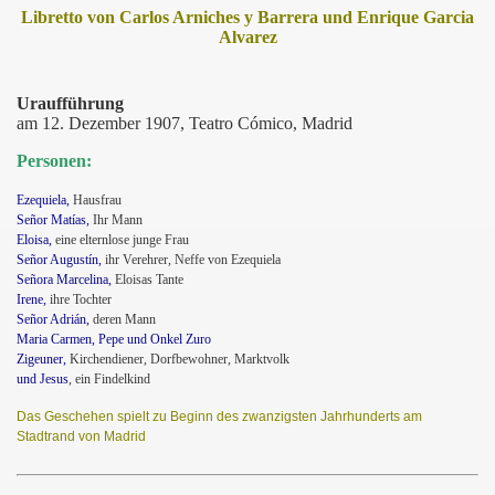
Libretto von Carlos Arniches y Barrera und Enrique Garcia
Alvarez
Uraufführung
am 12. Dezember 1907, Teatro Cómico, Madrid
Personen:
Ezequiela,
Hausfrau
Señor Matías,
Ihr Mann
Eloisa,
eine elternlose junge Frau
Señor Augustín,
ihr Verehrer, Neffe von Ezequiela
Señora Marcelina,
Eloisas Tante
Irene,
ihre Tochter
Señor Adrián,
deren Mann
Maria Carmen
, Pepe und Onkel Zuro
Zigeuner,
Kirchendiener, Dorfbewohner, Marktvolk
und Jesus
, ein Findelkind
Das Geschehen spielt zu Beginn des zwanzigsten Jahrhunderts am
Stadtrand von Madrid