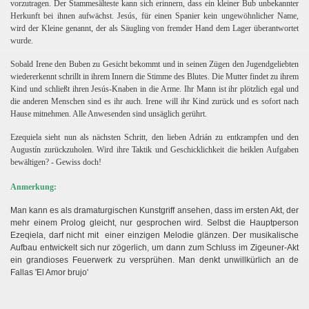
vorzutragen. Der Stammesälteste kann sich erinnern, dass ein kleiner Bub unbekannter
Herkunft bei ihnen aufwächst. Jesús, für einen Spanier kein ungewöhnlicher Name,
wird der Kleine genannt, der als Säugling von fremder Hand dem Lager überantwortet
wurde.
Sobald Irene den Buben zu Gesicht bekommt und in seinen Zügen den Jugendgeliebten
wiedererkennt schrillt in ihrem Innern die Stimme des Blutes. Die Mutter findet zu ihrem
Kind und schließt ihren Jesús-Knaben in die Arme. Ihr Mann ist ihr plötzlich egal und
die anderen Menschen sind es ihr auch. Irene will ihr Kind zurück und es sofort nach
Hause mitnehmen. Alle
Anwesenden sind unsäglich gerührt.
Ezequiela sieht nun als nächsten Schritt, den lieben Adrián zu entkrampfen und den
Augustín zurückzuholen. Wird ihre Taktik und Geschicklichkeit die heiklen Aufgaben
bewältigen? - Gewiss doch!
Anmerkung:
Man kann es als dramaturgischen Kunstgriff ansehen, dass im ersten Akt, der
mehr einem Prolog gleicht, nur gesprochen wird. Selbst die Hauptperson
Ezeqiela, darf nicht mit einer einzigen Melodie glänzen. Der musikalische
Aufbau entwickelt sich nur zögerlich, um dann zum Schluss im Zigeuner-Akt
ein grandioses Feuerwerk zu versprühen. Man denkt unwillkürlich an de
Fallas 'El Amor brujo'