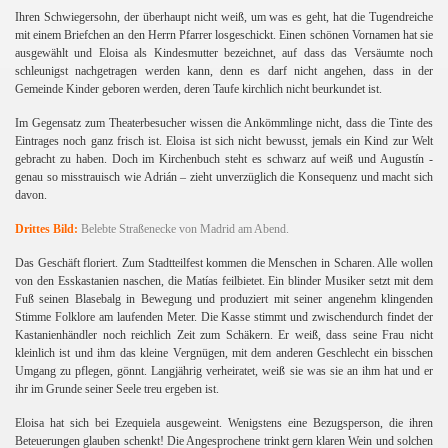
Ihren Schwiegersohn, der überhaupt nicht weiß, um was es geht, hat die Tugendreiche
mit einem Briefchen an den Herrn Pfarrer losgeschickt. Einen schönen Vornamen hat sie
ausgewählt und Eloisa als Kindesmutter bezeichnet, auf dass das Versäumte noch
schleunigst nachgetragen werden kann, denn es darf nicht angehen, dass in der
Gemeinde Kinder geboren werden, deren Taufe kirchlich nicht beurkundet ist.
Im Gegensatz zum Theaterbesucher wissen die Ankömmlinge nicht, dass die Tinte des
Eintrages noch ganz frisch ist. Eloisa ist sich nicht bewusst, jemals ein Kind zur Welt
gebracht zu haben. Doch im Kirchenbuch steht es schwarz auf weiß und Augustín -
genau so misstrauisch wie Adrián – zieht unverzüglich die Konsequenz und macht sich
davon.
Drittes Bild:
Belebte Straßenecke von Madrid am Abend.
Das Geschäft floriert. Zum Stadtteilfest kommen die Menschen in Scharen. Alle wollen
von den Esskastanien naschen, die Matías feilbietet. Ein blinder Musiker setzt mit dem
Fuß seinen Blasebalg in Bewegung und produziert mit seiner angenehm klingenden
Stimme Folklore am laufenden Meter. Die Kasse stimmt und zwischendurch findet der
Kastanienhändler noch reichlich Zeit zum Schäkern. Er weiß, dass seine Frau nicht
kleinlich ist und ihm das kleine Vergnügen, mit dem anderen Geschlecht ein bisschen
Umgang zu pflegen, gönnt. Langjährig verheiratet, weiß sie was sie an ihm hat und er
ihr im Grunde seiner Seele treu ergeben ist.
Eloisa hat sich bei Ezequiela ausgeweint. Wenigstens eine Bezugsperson, die ihren
Beteuerungen glauben schenkt! Die Angesprochene trinkt gern klaren Wein und solchen