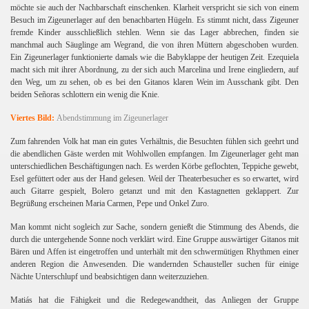
möchte sie auch der Nachbarschaft einschenken. Klarheit verspricht sie sich von einem
Besuch im Zigeunerlager auf den benachbarten Hügeln. Es stimmt nicht, dass Zigeuner
fremde Kinder ausschließlich stehlen. Wenn sie das Lager abbrechen, finden sie
manchmal auch Säuglinge am Wegrand, die von ihren Müttern abgeschoben wurden.
Ein Zigeunerlager funktionierte damals wie die Babyklappe der heutigen Zeit. Ezequiela
macht sich mit ihrer Abordnung, zu der sich auch Marcelina und Irene eingliedern, auf
den Weg, um zu sehen, ob es bei den Gitanos klaren Wein im Ausschank gibt. Den
beiden Señoras schlottern ein wenig die Knie.
Viertes Bild:
Abendstimmung im Zigeunerlager
Zum fahrenden Volk hat man ein gutes Verhältnis, die Besuchten fühlen sich geehrt und
die abendlichen Gäste werden mit Wohlwollen empfangen. Im Zigeunerlager geht man
unterschiedlichen Beschäftigungen nach. Es werden Körbe geflochten, Teppiche gewebt,
Esel gefüttert oder aus der Hand gelesen. Weil der Theaterbesucher es so erwartet, wird
auch Gitarre gespielt, Bolero getanzt und mit den Kastagnetten geklappert. Zur
Begrüßung erscheinen Maria Carmen, Pepe und Onkel Zuro.
Man kommt nicht sogleich zur Sache, sondern genießt die Stimmung des Abends, die
durch die untergehende Sonne noch verklärt wird. Eine Gruppe auswärtiger Gitanos mit
Bären und Affen ist eingetroffen und unterhält mit den schwermütigen Rhythmen einer
anderen Region die Anwesenden. Die wandernden Schausteller suchen für einige
Nächte Unterschlupf und beabsichtigen dann weiterzuziehen.
Matiás hat die Fähigkeit und die Redegewandtheit, das Anliegen der Gruppe