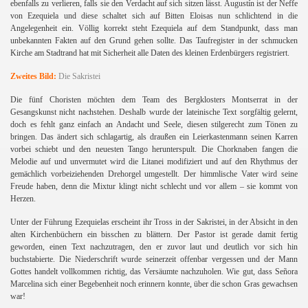
ebenfalls zu verlieren, falls sie den Verdacht auf sich sitzen lässt. Augustín ist der Neffe
von Ezequiela und diese schaltet sich auf Bitten Eloisas nun schlichtend in die
Angelegenheit ein. Völlig korrekt steht Ezequiela auf dem Standpunkt, dass man
unbekannten Fakten auf den Grund gehen sollte. Das Taufregister in der schmucken
Kirche am Stadtrand hat mit Sicherheit alle Daten des kleinen Erdenbürgers registriert.
Zweites Bild:
Die Sakristei
Die fünf Choristen möchten dem Team des Bergklosters Montserrat in der
Gesangskunst nicht nachstehen. Deshalb wurde der lateinische Text sorgfältig gelernt,
doch es fehlt ganz einfach an Andacht und Seele, diesen stilgerecht zum Tönen zu
bringen. Das ändert sich schlagartig, als draußen ein Leierkastenmann seinen Karren
vorbei schiebt und den neuesten Tango herunterspult. Die Chorknaben fangen die
Melodie auf und unvermutet wird die Litanei modifiziert und auf den Rhythmus der
gemächlich vorbeiziehenden Drehorgel umgestellt. Der himmlische Vater wird seine
Freude haben, denn die Mixtur klingt nicht schlecht und vor allem – sie kommt von
Herzen.
Unter der Führung Ezequielas erscheint ihr Tross in der Sakristei, in der Absicht in den
alten Kirchenbüchern ein bisschen zu blättern. Der Pastor ist gerade damit fertig
geworden, einen Text nachzutragen, den er zuvor laut und deutlich vor sich hin
buchstabierte. Die Niederschrift wurde seinerzeit offenbar vergessen und der Mann
Gottes handelt vollkommen richtig, das Versäumte nachzuholen. Wie gut, dass Señora
Marcelina sich einer Begebenheit noch erinnern konnte, über die schon Gras gewachsen
war!