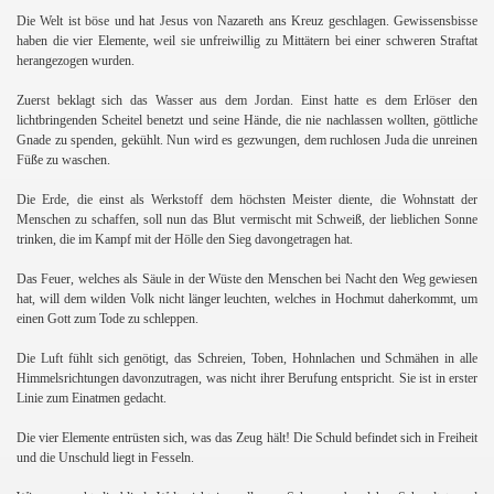
Die Welt ist böse und hat Jesus von Nazareth ans Kreuz geschlagen. Gewissensbisse
haben die vier Elemente, weil sie unfreiwillig zu Mittätern bei einer schweren Straftat
herangezogen wurden.
Zuerst beklagt sich das Wasser aus dem Jordan. Einst hatte es dem Erlöser den
lichtbringenden Scheitel benetzt und seine Hände, die nie nachlassen wollten, göttliche
Gnade zu spenden, gekühlt. Nun wird es gezwungen, dem ruchlosen Juda die unreinen
Füße zu waschen.
Die Erde, die einst als Werkstoff dem höchsten Meister diente, die Wohnstatt der
Menschen zu schaffen, soll nun das Blut vermischt mit Schweiß, der lieblichen Sonne
trinken, die im Kampf mit der Hölle den Sieg davongetragen hat.
Das Feuer, welches als Säule in der Wüste den Menschen bei Nacht den Weg gewiesen
hat, will dem wilden Volk nicht länger leuchten, welches in Hochmut daherkommt, um
einen Gott zum Tode zu schleppen.
Die Luft fühlt sich genötigt, das Schreien, Toben, Hohnlachen und Schmähen in alle
Himmelsrichtungen davonzutragen, was nicht ihrer Berufung entspricht. Sie ist in erster
Linie zum Einatmen gedacht.
Die vier Elemente entrüsten sich, was das Zeug hält! Die Schuld befindet sich in Freiheit
und die Unschuld liegt in Fesseln.