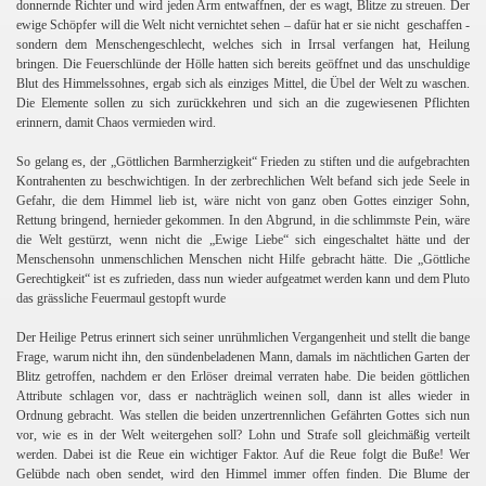
donnernde Richter und wird jeden Arm entwaffnen, der es wagt, Blitze zu streuen. Der
ewige Schöpfer will die Welt nicht vernichtet sehen – dafür hat er sie nicht
geschaffen -
sondern dem Menschengeschlecht, welches sich in Irrsal verfangen hat, Heilung
bringen. Die Feuerschlünde der Hölle hatten sich bereits geöffnet und das unschuldige
Blut des Himmelssohnes, ergab sich als einziges Mittel, die Übel der Welt zu waschen.
Die Elemente sollen zu sich zurückkehren und sich an die zugewiesenen Pflichten
erinnern, damit Chaos vermieden wird.
So gelang es, der „Göttlichen Barmherzigkeit“ Frieden zu stiften und die aufgebrachten
Kontrahenten zu beschwichtigen. In der zerbrechlichen Welt befand sich jede Seele in
Gefahr, die dem Himmel lieb ist, wäre nicht von ganz oben Gottes einziger Sohn,
Rettung bringend, hernieder gekommen. In den Abgrund, in die schlimmste Pein, wäre
die Welt gestürzt, wenn nicht die „Ewige Liebe“ sich eingeschaltet hätte und der
Menschensohn unmenschlichen Menschen nicht Hilfe gebracht hätte. Die „Göttliche
Gerechtigkeit“ ist es zufrieden, dass nun wieder aufgeatmet werden kann und dem Pluto
das grässliche Feuermaul gestopft wurde
Der Heilige Petrus erinnert sich seiner unrühmlichen Vergangenheit und stellt die bange
Frage, warum nicht ihn, den sündenbeladenen Mann, damals im nächtlichen Garten der
Blitz getroffen, nachdem er den Erlöser dreimal verraten habe. Die beiden göttlichen
Attribute schlagen vor, dass er nachträglich weinen soll, dann ist alles wieder in
Ordnung gebracht. Was stellen die beiden unzertrennlichen Gefährten Gottes sich nun
vor, wie es in der Welt weitergehen soll? Lohn und Strafe soll gleichmäßig verteilt
werden. Dabei ist die Reue ein wichtiger Faktor. Auf die Reue folgt die Buße! Wer
Gelübde nach oben sendet, wird den Himmel immer offen finden. Die Blume der