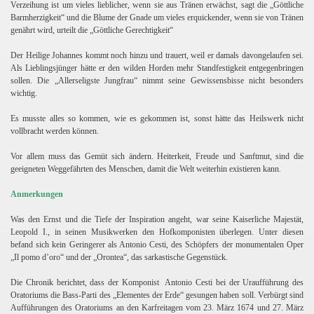
Verzeihung ist um vieles lieblicher, wenn sie aus Tränen erwächst, sagt die „Göttliche
Barmherzigkeit“ und die Blume der Gnade um vieles erquickender, wenn sie von Tränen
genährt wird, urteilt die „Göttliche Gerechtigkeit“
Der Heilige Johannes kommt noch hinzu und trauert, weil er damals davongelaufen sei.
Als Lieblingsjünger hätte er den wilden Horden mehr Standfestigkeit entgegenbringen
sollen. Die „Allerseligste Jungfrau“ nimmt seine Gewissensbisse nicht besonders
wichtig.
Es musste alles so kommen, wie es gekommen ist, sonst hätte das Heilswerk nicht
vollbracht werden können.
Vor allem muss das Gemüt sich ändern. Heiterkeit, Freude und Sanftmut, sind die
geeigneten Weggefährten des Menschen, damit die Welt weiterhin existieren kann.
Anmerkungen
Was den Ernst und die Tiefe der Inspiration angeht, war seine Kaiserliche Majestät,
Leopold I., in seinen Musikwerken den Hofkomponisten überlegen. Unter diesen
befand sich kein Geringerer als Antonio Cesti, des Schöpfers der monumentalen Oper
„Il pomo d’oro“ und der „Orontea“, das sarkastische Gegenstück.
Die Chronik berichtet, dass der Komponist
Antonio Cesti bei der Uraufführung des
Oratoriums die Bass-Parti des „Elementes der Erde“ gesungen haben soll. Verbürgt sind
Aufführungen des Oratoriums an den Karfreitagen vom 23. März 1674 und 27. März