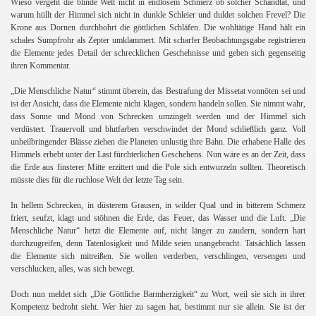
Wieso vergeht die blinde Welt nicht in endlosem Schmerz ob solcher Schandtat, und
warum hüllt der Himmel sich nicht in dunkle Schleier und duldet solchen Frevel? Die
Krone aus Dornen durchbohrt die göttlichen Schläfen. Die wohltätige Hand hält ein
schales Sumpfrohr als Zepter umklammert. Mit scharfer Beobachtungsgabe registrieren
die Elemente jedes Detail der schrecklichen Geschehnisse und geben sich gegenseitig
ihren Kommentar.
„Die Menschliche Natur“ stimmt überein, das Bestrafung der Missetat vonnöten sei und
ist der Ansicht, dass die Elemente nicht klagen, sondern handeln sollen. Sie nimmt wahr,
dass Sonne und Mond von Schrecken umzingelt werden und der Himmel sich
verdüstert. Trauervoll und blutfarben verschwindet der Mond schließlich ganz. Voll
unheilbringender Blässe ziehen die Planeten unlustig ihre Bahn. Die erhabene Halle des
Himmels erbebt unter der Last fürchterlichen Geschehens. Nun wäre es an der Zeit, dass
die Erde aus finsterer Mitte erzittert und die Pole sich entwurzeln sollten. Theoretisch
müsste dies für die ruchlose Welt der letzte Tag sein.
In hellem Schrecken, in düsterem Grausen, in wilder Qual und in bitterem Schmerz
friert, seufzt, klagt und stöhnen die Erde, das Feuer, das Wasser und die Luft. „Die
Menschliche Natur“ hetzt die Elemente auf, nicht länger zu zaudern, sondern hart
durchzugreifen, denn Tatenlosigkeit und Milde seien unangebracht. Tatsächlich lassen
die Elemente sich mitreißen. Sie wollen verderben, verschlingen, versengen und
verschlucken, alles, was sich bewegt.
Doch nun meldet sich „Die Göttliche Barmherzigkeit“ zu Wort, weil sie sich in ihrer
Kompetenz bedroht sieht. Wer hier zu sagen hat, bestimmt nur sie allein. Sie ist der