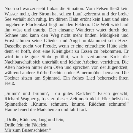
Noch schwarzer sieht Lukas die Situation. Vom Felsen fließt kein
Wasser mehr, der Strom hat seinen Lauf gebremst und der breite
See verhält sich ruhig. Im dürren Hain ertönt kein Laut und eine
ungeheure Flockenlast liegt auf den Feldern. Die Welt wirkt auf
ihn wüst und traurig. Der einsame Wanderer watet durch den
Schnee und kann den Weg nicht mehr finden. Müdigkeit und
Frost lähmen seine Glieder und Angst umklammert sein Herz.
Dasselbe pocht vor Freude, wenn er eine erleuchtete Hütte sieht,
denn er hofft, dort eine Kleinigkeit zu Essen zu bekommen. Er
wird in die gute Stube geführt, wo in vertrautem Kreis die
Nachbarschaft sich unterhält und leichte Arbeiten verrichten. Die
Alten hocken hinter dem Ofen und sprechen von der Jugendzeit,
während andere Körbe flechten oder Bauernmöbel bemalen. Die
Töchter sitzen am Spinnrad. Ein frohes Lied beherrscht ihren
Fleiß.
„Summ’ und brumm’, du gutes Rädchen“ Falsch gedacht,
Richard Wagner gab es zu dieser Zeit noch nicht. Hier heißt das
Spinnerlied: „Knurre, schnurre, knurre, Rädchen schnurre!“
Hanne feuert die Mädchen an und fährt fort:
„Drille, Rädchen, lang und fein,
Drille fein ein Fädelein
Mir zum Busenschleier.“