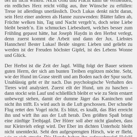
bei ihr nicht wirken. Nicht Gold und Pracht kann sie verblenden,
ein redliches Herz reicht völlig aus, ihre Wünsche zu erfüllen:
Treue ist allerdings unerlässlich. Doch Lukas denkt nicht daran,
sein Herz einer anderen als Hanne zuzuwenden: Blätter fallen ab,
Früchte welken hin, Tag und Nacht vergeh’n, doch seine Liebe
bleibt besteh’n. Ein schmuckes Liebesduett, welches besser zum
Frühling gepasst hätte, hat Joseph Haydn in den Herbst verlegt,
denn zuerst kommt die Arbeit und dann der Jux. Liebstes
Hannchen! Bester Lukas! Beide singen: Lieben und geliebt zu
werden ist der Freuden höchster Gipfel, ist des Lebens Wonne
und Glück.
Der Herbst ist die Zeit der Jagd. Willig folgt der Bauer seinem
guten Herrn, der sich am bunten Treiben ergötzen möchte. Seht,
wie der Hund im Grase streift und am Boden nach der Spur sucht.
Unablässig geht er ihr nach. Das psychologische Verhalten des
Tieres wird analysiert. Zuerst eilt der Hund, um zu haschen –
dann stockt sein Lauf und schließlich bleibt er wie zu Stein erstarrt
unbewegt stehen, damit der dumme Jäger das Kaninchen und
nicht ihn trifft. Es wird auch in die Luft geschossen. Der schnelle
Flug rettet den Vogel nicht. Es blitzt, es knallt, das Blei erreicht
ihn und wirft ihn aus der Luft herab. Den größten Spaß bringt
eine zünftige Treibjagd. Der Hörer soll aber nicht glauben, dass
nur Kleinvieh erlegt wird. Der Eber im dichten Unterholz bleibt
nicht unentdeckt. Seht den aufgesprengten Hirsch, wie er flieht,