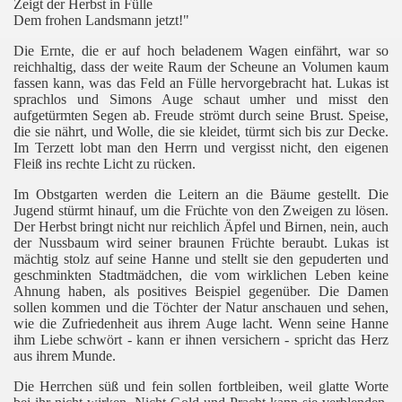
Zeigt der Herbst in Fülle
Dem frohen Landsmann jetzt!"
Die Ernte, die er auf hoch beladenem Wagen einfährt, war so
reichhaltig, dass der weite Raum der Scheune an Volumen kaum
fassen kann, was das Feld an Fülle hervorgebracht hat. Lukas ist
sprachlos und Simons Auge schaut umher und misst den
aufgetürmten Segen ab. Freude strömt durch seine Brust. Speise,
die sie nährt, und Wolle, die sie kleidet, türmt sich bis zur Decke.
Im Terzett lobt man den Herrn und vergisst nicht, den eigenen
Fleiß ins rechte Licht zu rücken.
Im Obstgarten werden die Leitern an die Bäume gestellt. Die
Jugend stürmt hinauf, um die Früchte von den Zweigen zu lösen.
Der Herbst bringt nicht nur reichlich Äpfel und Birnen, nein, auch
der Nussbaum wird seiner braunen Früchte beraubt. Lukas ist
mächtig stolz auf seine Hanne und stellt sie den gepuderten und
geschminkten Stadtmädchen, die vom wirklichen Leben keine
Ahnung haben, als positives Beispiel gegenüber. Die Damen
sollen kommen und die Töchter der Natur anschauen und sehen,
wie die Zufriedenheit aus ihrem Auge lacht. Wenn seine Hanne
ihm Liebe schwört - kann er ihnen versichern - spricht das Herz
aus ihrem Munde.
Die Herrchen süß und fein sollen fortbleiben, weil glatte Worte