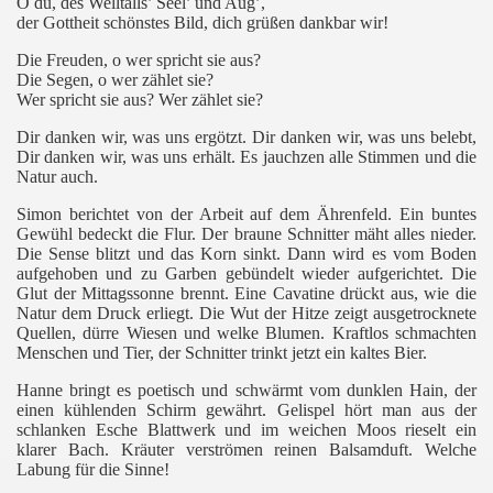
O du, des Welltalls’ Seel’ und Aug’,
der Gottheit schönstes Bild, dich grüßen dankbar wir!
Die Freuden, o wer spricht sie aus?
Die Segen, o wer zählet sie?
Wer spricht sie aus? Wer zählet sie?
Dir danken wir, was uns ergötzt. Dir danken wir, was uns belebt,
Dir danken wir, was uns erhält. Es jauchzen alle Stimmen und die
Natur auch.
Simon berichtet von der Arbeit auf dem Ährenfeld. Ein buntes
Gewühl bedeckt die Flur. Der braune Schnitter mäht alles nieder.
Die Sense blitzt und das Korn sinkt. Dann wird es vom Boden
aufgehoben und zu Garben gebündelt wieder aufgerichtet. Die
Glut der Mittagssonne brennt. Eine Cavatine drückt aus, wie die
Natur dem Druck erliegt. Die Wut der Hitze zeigt ausgetrocknete
Quellen, dürre Wiesen und welke Blumen. Kraftlos schmachten
Menschen und Tier, der Schnitter trinkt jetzt ein kaltes Bier.
Hanne bringt es poetisch und schwärmt vom dunklen Hain, der
einen kühlenden Schirm gewährt. Gelispel hört man aus der
schlanken Esche Blattwerk und im weichen Moos rieselt ein
klarer Bach. Kräuter verströmen reinen Balsamduft. Welche
Labung für die Sinne!