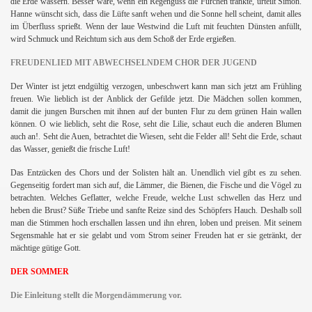
die Erde wässern. Besser wäre, wenn ein Regenguss die Furchen tränkte, urteilt Simon.
Hanne wünscht sich, dass die Lüfte sanft wehen und die Sonne hell scheint, damit alles
im Überfluss sprießt. Wenn der laue Westwind die Luft mit feuchten Dünsten anfüllt,
wird Schmuck und Reichtum sich aus dem Schoß der Erde ergießen.
FREUDENLIED MIT ABWECHSELNDEM CHOR DER JUGEND
Der Winter ist jetzt endgültig verzogen, unbeschwert kann man sich jetzt am Frühling
freuen. Wie lieblich ist der Anblick der Gefilde jetzt. Die Mädchen sollen kommen,
damit die jungen Burschen mit ihnen auf der bunten Flur zu dem grünen Hain wallen
können. O wie lieblich, seht die Rose, seht die Lilie, schaut euch die anderen Blumen
auch an!. Seht die Auen, betrachtet die Wiesen, seht die Felder all! Seht die Erde, schaut
das Wasser, genießt die frische Luft!
Das Entzücken des Chors und der Solisten hält an. Unendlich viel gibt es zu sehen.
Gegenseitig fordert man sich auf, die Lämmer, die Bienen, die Fische und die Vögel zu
betrachten. Welches Geflatter, welche Freude, welche Lust schwellen das Herz und
heben die Brust? Süße Triebe und sanfte Reize sind des Schöpfers Hauch. Deshalb soll
man die Stimmen hoch erschallen lassen und ihn ehren, loben und preisen. Mit seinem
Segensmahle hat er sie gelabt und vom Strom seiner Freuden hat er sie getränkt, der
mächtige gütige Gott.
DER SOMMER
Die Einleitung stellt die Morgendämmerung vor.