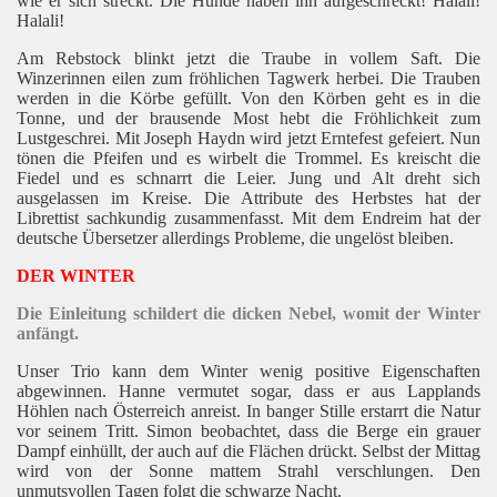
wie er sich streckt. Die Hunde haben ihn aufgeschreckt! Halali!
Halali!
Am Rebstock blinkt jetzt die Traube in vollem Saft. Die
Winzerinnen eilen zum fröhlichen Tagwerk herbei. Die Trauben
werden in die Körbe gefüllt. Von den Körben geht es in die
Tonne, und der brausende Most hebt die Fröhlichkeit zum
Lustgeschrei. Mit Joseph Haydn wird jetzt Erntefest gefeiert. Nun
tönen die Pfeifen und es wirbelt die Trommel. Es kreischt die
Fiedel und es schnarrt die Leier. Jung und Alt dreht sich
ausgelassen im Kreise. Die Attribute des Herbstes hat der
Librettist sachkundig zusammenfasst. Mit dem Endreim hat der
deutsche Übersetzer allerdings Probleme, die ungelöst bleiben.
DER WINTER
Die Einleitung schildert die dicken Nebel, womit der Winter
anfängt.
Unser Trio kann dem Winter wenig positive Eigenschaften
abgewinnen. Hanne vermutet sogar, dass er aus Lapplands
Höhlen nach Österreich anreist. In banger Stille erstarrt die Natur
vor seinem Tritt. Simon beobachtet, dass die Berge ein grauer
Dampf einhüllt, der auch auf die Flächen drückt. Selbst der Mittag
wird von der Sonne mattem Strahl verschlungen. Den
unmutsvollen Tagen folgt die schwarze Nacht.