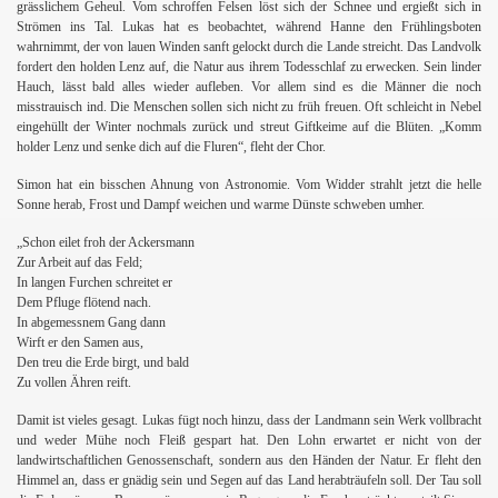
grässlichem Geheul. Vom schroffen Felsen löst sich der Schnee und ergießt sich in
Strömen ins Tal. Lukas hat es beobachtet, während Hanne den Frühlingsboten
wahrnimmt, der von lauen Winden sanft gelockt durch die Lande streicht. Das Landvolk
fordert den holden Lenz auf, die Natur aus ihrem Todesschlaf zu erwecken. Sein linder
Hauch, lässt bald alles wieder aufleben. Vor allem sind es die Männer die noch
misstrauisch ind. Die Menschen sollen sich nicht zu früh freuen. Oft schleicht in Nebel
eingehüllt der Winter nochmals zurück und streut Giftkeime auf die Blüten. „Komm
holder Lenz und senke dich auf die Fluren“, fleht der Chor.
Simon hat ein bisschen Ahnung von Astronomie. Vom Widder strahlt jetzt die helle
Sonne herab, Frost und Dampf weichen und warme Dünste schweben umher.
„Schon eilet froh der Ackersmann
Zur Arbeit auf das Feld;
In langen Furchen schreitet er
Dem Pfluge flötend nach.
In abgemessnem Gang dann
Wirft er den Samen aus,
Den treu die Erde birgt, und bald
Zu vollen Ähren reift.
Damit ist vieles gesagt. Lukas fügt noch hinzu, dass der Landmann sein Werk vollbracht
und weder Mühe noch Fleiß gespart hat. Den Lohn erwartet er nicht von der
landwirtschaftlichen Genossenschaft, sondern aus den Händen der Natur. Er fleht den
Himmel an, dass er gnädig sein und Segen auf das Land herabträufeln soll. Der Tau soll