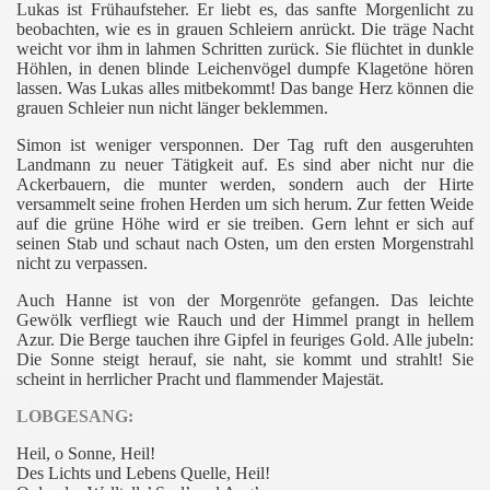
Lukas ist Frühaufsteher. Er liebt es, das sanfte Morgenlicht zu
beobachten, wie es in grauen Schleiern anrückt. Die träge Nacht
weicht vor ihm in lahmen Schritten zurück. Sie flüchtet in dunkle
Höhlen, in denen blinde Leichenvögel dumpfe Klagetöne hören
lassen. Was Lukas alles mitbekommt! Das bange Herz können die
grauen Schleier nun nicht länger beklemmen.
Simon ist weniger versponnen. Der Tag ruft den ausgeruhten
Landmann zu neuer Tätigkeit auf. Es sind aber nicht nur die
Ackerbauern, die munter werden, sondern auch der Hirte
versammelt seine frohen Herden um sich herum. Zur fetten Weide
auf die grüne Höhe wird er sie treiben. Gern lehnt er sich auf
seinen Stab und schaut nach Osten, um den ersten Morgenstrahl
nicht zu verpassen.
Auch Hanne ist von der Morgenröte gefangen. Das leichte
Gewölk verfliegt wie Rauch und der Himmel prangt in hellem
Azur. Die Berge tauchen ihre Gipfel in feuriges Gold. Alle jubeln:
Die Sonne steigt herauf, sie naht, sie kommt und strahlt!
Sie
scheint in herrlicher Pracht und flammender Majestät.
LOBGESANG:
Heil, o Sonne, Heil!
Des Lichts und Lebens Quelle, Heil!