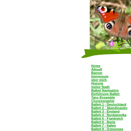
Home
Aktuell
Banner
Impressum
über mich
Historie
meine Stadt
Ballett Navigation
Einführung Ballett
Tanz-Ensemble
Choreographie
Ballett 1 - Deutschland
Ballett 2 - Skandinavien
Ballett 3 - England
Ballett 4 - Nordamerika
Ballett 5 - Frankreich
Ballett 6 - Iberia
Ballett 7 - Italien
Ballett 8 - Osteuropa