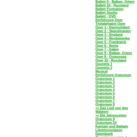
Ballett 9 - Balkan, Orient
Ballett 10 - Russland
Ballett Formation
Ballett Studio
Ballett - DVD
Einführung Oper
Titelalphabet Oper
Oper 1 - Deutschland
Oper 2 - Skandinavien
Oper 3 - England
Oper 4 - Nordamerika
Oper 5 - Frankreich
Oper 6 - Iberia
Oper 7 - Italien
Oper 9 - Balkan, Orient
Oper 8 - Osteuropa
Oper 10 - Russland
Operette 1
Operette 2
Musical
Einführung Oratorium
Oratorium 1
Oratorium 2
Oratorium 3
Oratorium 4
Oratorium 5
Oratorium 6
Oratorium 7
Oratorium 8
=> Das Lied von den
Wäldern
=> Die Jahreszeiten
Oratorium 9
Oratorium 10
Kantate und Ballade
Librettovorlagen
Datenbank