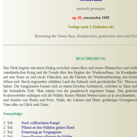
russisch gesungen
op. 81,
entstanden 1949
Vorlage nach J. Dolmatowski
Besetzung für Tenor, Bass, Knabnechor, gemischter chor und Orc
BESCHREIBUNG
Das Werk beginnt mit einem Dialog zwischen einem Bass und einem Männerchor und schil
vaterländischen Krieg und die Freude über den Beginn des Wiederaufbaus. Im Kremlpalast
auf eine Karte zu und steckt Fähnchen, um die Flächen der Wiederaufforstung neu fe
öffnen sich 'durch ringsumher erblühtes Land der Zukunft reich geschmückte Tür'. Misswu
haben. Die Jungpioniere formen sich zu einem forschen Aufmarsch, schreiten zu Taten und 
die heimatliche Erde. Man träumt von der paradiesisch ergrünten Steppe. Das gesteckt
Kolchosefelder schlingen sich die Wälder. Keiner Mächte Wettern kann sie je zerschmettern. 
und künden von Ruhm und Preis. Stalin, der Gärtner und Hüter großartiger Errungenscha
Vater alles zu Glück und Glanz.
Szenenfolge:
1. Teil:
Nach vollbrachtem Kampf
2. Teil:
Pflanzt an den Wäldern grünes Band
3. Teil:
Erinnerung an Vergangenes
4. Teil;
Junge Pioniere pflanzen die Wälder