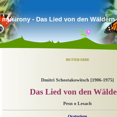
musirony - Das Lied von den Wäldern
MUTTER ERDE
Dmitri Schostakowitsch [1906-1975]
Das Lied von den Wäld
Pesn o Lesach
Oratorium