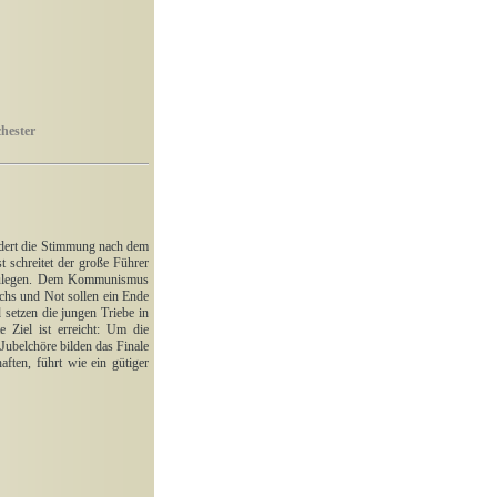
hester
dert die Stimmung nach dem
 schreitet der große Führer
stzulegen. Dem Kommunismus
chs und Not sollen ein Ende
setzen die jungen Triebe in
e Ziel ist erreicht: Um die
Jubelchöre bilden das Finale
ften, führt wie ein gütiger