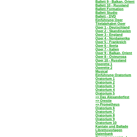
Ballett 9 - Balkan, Orient
Ballett 10 - Russland
Ballett Formation
Ballett Studio
Ballett - DVD
Einführung Oper
Titelalphabet Oper
Oper 1 - Deutschland
Oper 2 - Skandinavien
Oper 3 - England
Oper 4 - Nordamerika
Oper 5 - Frankreich
Oper 6 - Iberia
Oper 7 - Italien
Oper 9 - Balkan, Orient
Oper 8 - Osteuropa
Oper 10 - Russland
Operette 1
Operette 2
Musical
Einführung Oratorium
Oratorium 1
Oratorium 2
Oratorium 3
Oratorium 4
Oratorium 5
=> Das Alexanderfest
=> Orestie
=> Prometheus
Oratorium 6
Oratorium 7
Oratorium 8
Oratorium 9
Oratorium 10
Kantate und Ballade
Librettovorlagen
Datenbank