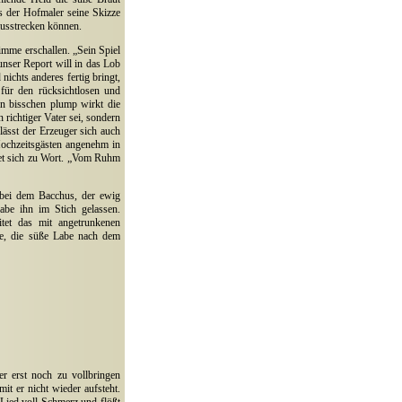
s der Hofmaler seine Skizze
ausstrecken können.
timme erschallen. „Sein Spiel
nser Report will in das Lob
ichts anderes fertig bringt,
 für den rücksichtlosen und
in bisschen plump wirkt die
richtiger Vater sei, sondern
lässt der Erzeuger sich auch
Hochzeitsgästen angenehm in
det sich zu Wort. „Vom Ruhm
l bei dem Bacchus, der ewig
habe ihn im Stich gelassen.
et das mit angetrunkenen
be, die süße Labe nach dem
r erst noch zu vollbringen
it er nicht wieder aufsteht.