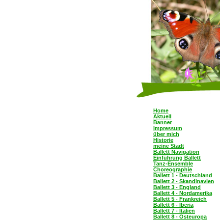
Home
Aktuell
Banner
Impressum
über mich
Historie
meine Stadt
Ballett Navigation
Einführung Ballett
Tanz-Ensemble
Choreographie
Ballett 1 - Deutschland
Ballett 2 - Skandinavien
Ballett 3 - England
Ballett 4 - Nordamerika
Ballett 5 - Frankreich
Ballett 6 - Iberia
Ballett 7 - Italien
Ballett 8 - Osteuropa