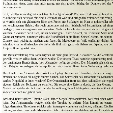
Schlummers lösen, damit aber nicht genug, mit dem grellen Schlag des Donners soll der 
gerissen werden.
Seht, der Donnerschlag hat ihn tatsächlich aufgeschreckt! Wie vom Tod erweckt blickt er
Mal meldet sich der Bass mit einer Hetztirade zu Wort und bringt den Verstörten nun völlig 
es würden sich mit glühendem Blick drei Furien mit Schlangen im Haar in unheilvoller Abs
von erschlagenen Helden, die noch unbestattet auf dem Schlachtfeld herumlägen, sei einge
beklagen, dass sie vergessen worden seien. Nach Rache schreien sie, weil sie vorzeitig aus
wurden. Alexander beeilt sich, sie zu besänftigen. In der Absicht, die feindliche Stadt un
Götter zu zerstören. nimmt er selbst die Brandfackel in die Hand. Seine Geliebte, die schöne 
Chance, sich wichtig zu machen und feuert die Marodeure an. Wild entflammt dröhnt der
schreitet voran und beleuchtet die Bahn. Sie fühlt sich ganz wie Helena von Sparta, von der 
Troja in Brand gesetzt habe.
Die Berichterstattung von John Dryden ist nicht ganz korrekt. Alexander hat die Zerstöru
gewollt, weil er selbst darin wohnen wollte. Die törichte Thais handelte eigenmächtig und
der unsinnigen Brandstiftung von Alexander heftig gescholten. Der Monarch sah sich nu
nach Babylon zu verlegen, da Persepolis nach dem großen Brand keine Verlockung mehr wa
Das Finale zum Alexandersfest krönt ein Epilog. In ihm wird berichtet, dass vor langer
atmeten und deshalb die Orgeln stumm blieben, das Saitenspiel des Timotheus die Menschen
sanftes Mitgefühl in ihnen wachrief. Der Oratorienchor führt aus, dass schließlich die enge
eigenes Reich der Tonkunst zu schaffen. Sie setzte eine Reform durch, die den Gesang v
Meisterhaft spielte sie die Orgel und der hehre Klang ihres Lieblingsinstrumentes enthielt 
so feierlich noch nie gehört hatte.
Bass und Tenor fordern Timotheus auf, seinen Siegeskranz abzutreten, weil man einen wür
habe. Der Angerempelte weigert sich, die Trophäe zu opfern. Man kommt zu einem V
folgendermaßen: Timotheus schicke sein Saitenspiel von unten nach oben, während Cäcilia
dröhne, so dass man beide Musikanten nicht miteinander vergleichen könne. Er entzücke