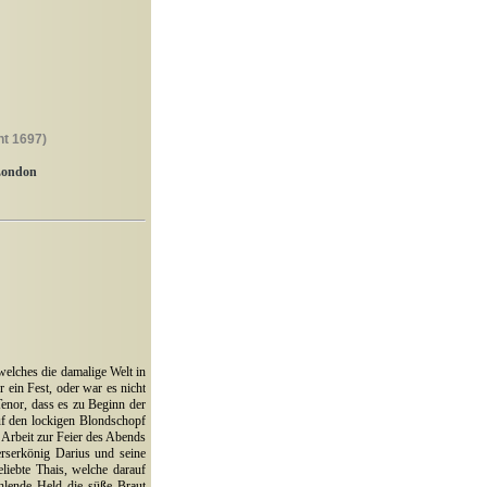
ht 1697)
London
welches die damalige Welt in
 ein Fest, oder war es nicht
enor, dass es zu Beginn der
auf den lockigen Blondschopf
 Arbeit zur Feier des Abends
erserkönig Darius und seine
eliebte Thais, welche darauf
ahlende Held die süße Braut