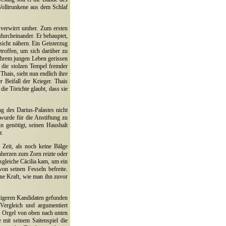
Volltrunkene aus dem Schlaf
 verwirrt umher. Zum ersten
durcheinander. Er behauptet,
icht nähern. Ein Geisterzug
troffen, um sich darüber zu
 ihrem jungen Leben gerissen
d die stolzen Tempel fremder
Thais, sieht nun endlich ihre
 Beifall der Krieger. Thais
die Törichte glaubt, dass sie
ng des Darius-Palastes nicht
 wurde für die Anstiftung zu
n genötigt, seinen Haushalt
r.
 Zeit, als noch keine Bälge
herzen zum Zorn reizte oder
lsgleiche Cäcilia kam, um ein
on seinen Fesseln befreite.
eine Kraft, wie man ihn zuvor
digeren Kandidaten gefunden
ergleich und argumentiert
s Orgel von oben nach unten
 mit seinem Saitenspiel die