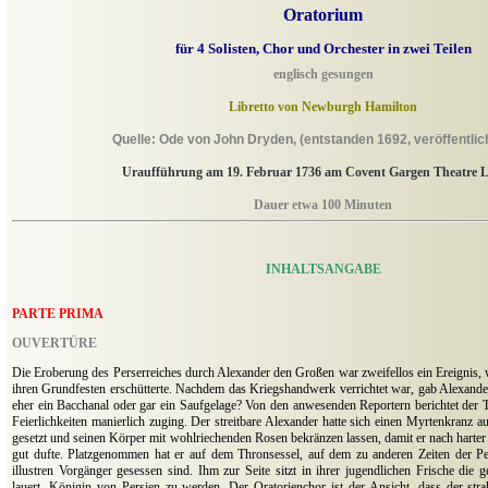
Oratorium
für 4 Solisten, Chor und Orchester in zwei Teilen
englisch gesungen
Libretto von Newburgh Hamilton
Quelle: Ode von John Dryden, (entstanden 1692, veröffentlic
Uraufführung am 19. Februar 1736 am Covent Gargen Theatre 
Dauer etwa 100 Minuten
INHALTSANGABE
PARTE PRIMA
OUVERTÜRE
Die Eroberung des Perserreiches durch Alexander den Großen war zweifellos ein Ereignis, 
ihren Grundfesten erschütterte. Nachdem das Kriegshandwerk verrichtet war, gab Alexander
eher ein Bacchanal oder gar ein Saufgelage? Von den anwesenden Reportern berichtet der T
Feierlichkeiten manierlich zuging. Der streitbare Alexander hatte sich einen Myrtenkranz 
gesetzt und seinen Körper mit wohlriechenden Rosen bekränzen lassen, damit er nach harter
gut dufte. Platzgenommen hat er auf dem Thronsessel, auf dem zu anderen Zeiten der P
illustren Vorgänger gesessen sind. Ihm zur Seite sitzt in ihrer jugendlichen Frische die g
lauert, Königin von Persien zu werden. Der Oratorienchor ist der Ansicht, dass der str