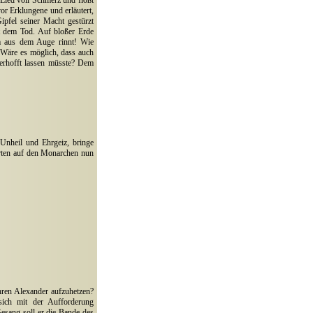
Lied voll Schmerz und flößt
or Erklungene und erläutert,
pfel seiner Macht gestürzt
it dem Tod. Auf bloßer Erde
ihm aus dem Auge rinnt! Wie
. Wäre es möglich, dass auch
verhofft lassen müsste? Dem
Unheil und Ehrgeiz, bringe
arten auf den Monarchen nun
hren Alexander aufzuhetzen?
sich mit der Aufforderung
Gesang soll er die Bande des