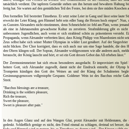
tatsächlich verdient. Die tapferen Generäle stehen um ihn herum und bewahren Haltung bi
fertig hat. Sie warten auf den gemütlichen Teil des Festes, bei dem sie ihre müden Knochen 
Den formellen Teil bestreitet Timotheus. Er setzt seine Leier in Gang und lässt seine laute S
erweckt der Leier Klang, gen Himmel hebt sein edler Sang die Herzen hoch empor“. Nun, u
zu Gunsten Alexanders nicht einstimmen, denn Schmeichelei ist fehl am Platz, wenn jemand n
als eine in Jahrtausenden gewachsene Kultur zu zerstören. Strafmilderung gibt es nicht
unbesonnen Jugendlichen, auch wenn er sich strahlend schön zu präsentieren versteht. E
Propaganda, wenn Alexander verbreiten lässt, dass König Philipp von Mazedonien nicht sein 
Zeus selbst habe sich seiner Mutter Olympias in wilder Lust genähert. Auf der Siegesfeier 
nicht blicken. Der Chor korrigiert, dass es sich auch nur um eine Sage handele, die den 
den Ohren klingen soll. Der Sopran, Alexander wohlgesonnen wie alle anderen auch, mel
berauscht, der König lauscht und hört, er sei ein Gott dessen Gebot das All erbeben lässt.“
Der Zeremonienmeister hat sich etwas besonderes ausgedacht. Er improvisiert ein Spie
heitere Gott, sich Alexander zugesellt, damit nicht der Eindruck entsteht, der Olymp 
Trompeten kündigen den Gott des Weines an und der Klang der Schalmeien begleit
Gesinnungsgenossen vollgestopfte Gespann. Goldener Wein ist des Bacchus reiche Ga
Streit.
"Bacchus blessings are a treasure,
Drinking is the soldiers pleasure,
Rich the treasure,
Sweet the pleasure,
Sweet is pleasure after pain.
"
In den Augen Glanz und auf den Wangen Glut, protzt Alexander mit Heldentaten, die e
gedenkt. Schließlich genüge es nicht, den Feind einmal zu schlagen, dreimal sei besser, dam