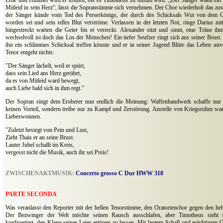
Erde und Himmel wird er trotzen, bis es Timotheus zu dumm wird. „Der Sänger wählt ein 
Mitleid in sein Herz“, lässt die Sopranstimme sich vernehmen. Der Chor wiederholt das zuv
der Sänger künde vom Tod des Perserkönigs, der durch des Schicksals Wut von dem Gi
worden sei und sein edles Blut verströme. Verlassen in der letzten Not, ringe Darius m
hingestreckt warten die Geier bis er verreckt. Alexander sitzt und sinnt, eine Träne 
wechselvoll ist doch das Los der Menschen! Ein tiefer Seufzer ringt sich aus seiner Brust
ihn ein schlimmes Schicksal treffen könnte und er in seiner Jugend Blüte das Leben un
Tenor entgeht nichts:
"Der Sänger lächelt, weil er spürt,
dass sein Lied ans Herz gerührt,
da es von Mitleid ward bewegt,
auch Liebe bald sich in ihm regt."
Der Sopran singt dem Eroberer nun endlich die Meinung: Waffenhandwerk schaffe nur 
keinen Vorteil, sondern treibe nur zu Kampf und Zerstörung. Anstelle von Kriegsruhm w
Liebeswonnen.
"Zuletzt besiegt von Pein und Lust,
Zieht Thais er an seine Brust.
Lauter Jubel schallt im Kreis,
vergesst nicht die Musik, auch ihr sei Preis!
ZWISCHENAKTMUSIK:
Concerto grosso C Dur HWW 318
PARTE SECONDA
Was veranlasst den Reporter mit der hellen Tenorstimme, den Oratorienchor gegen den he
Der Bezwinger der Welt möchte seinen Rausch ausschlafen, aber
Timotheus sieht 
konfrontiert, den Klang seiner Leier ertönen zu lassen. Mit lautem Schall und mächtigem 