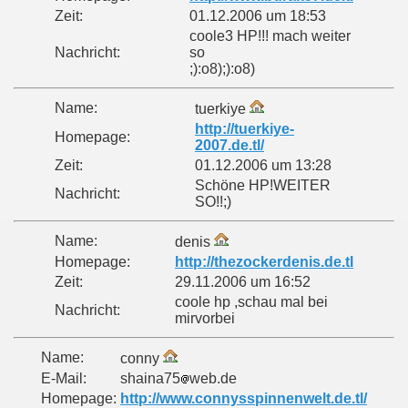
Zeit:
01.12.2006 um 18:53
coole3 HP!!! mach weiter
Nachricht:
so
;):o8);):o8)
Name:
tuerkiye
http://tuerkiye-
Homepage:
2007.de.tl/
Zeit:
01.12.2006 um 13:28
Schöne HP!WEITER
Nachricht:
SO!!;)
Name:
denis
Homepage:
http://thezockerdenis.de.tl
Zeit:
29.11.2006 um 16:52
coole hp ,schau mal bei
Nachricht:
mirvorbei
Name:
conny
E-Mail:
shaina75
web.de
Homepage:
http://www.connysspinnenwelt.de.tl/