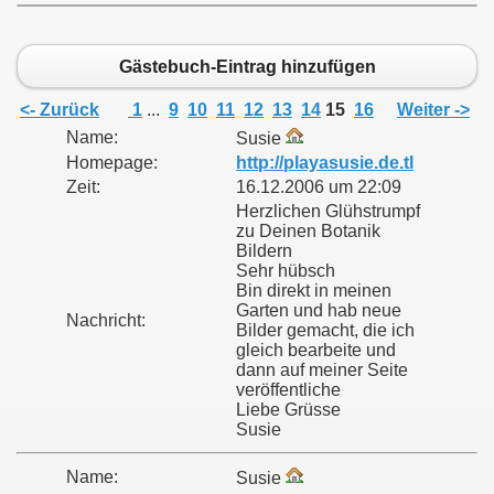
Gästebuch-Eintrag hinzufügen
<- Zurück
1
...
9
10
11
12
13
14
15
16
Weiter ->
Name:
Susie
Homepage:
http://playasusie.de.tl
Zeit:
16.12.2006 um 22:09
Herzlichen Glühstrumpf
zu Deinen Botanik
Bildern
Sehr hübsch
Bin direkt in meinen
Garten und hab neue
Nachricht:
Bilder gemacht, die ich
gleich bearbeite und
dann auf meiner Seite
veröffentliche
Liebe Grüsse
Susie
Name:
Susie