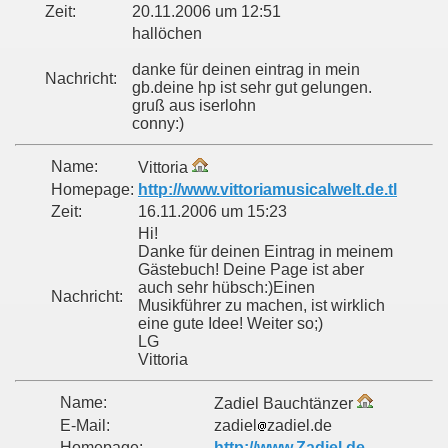
Zeit:
20.11.2006 um 12:51
hallöchen
danke für deinen eintrag in mein
Nachricht:
gb.deine hp ist sehr gut gelungen.
gruß aus iserlohn
conny:)
Name:
Vittoria
Homepage:
http://www.vittoriamusicalwelt.de.tl
Zeit:
16.11.2006 um 15:23
Hi!
Danke für deinen Eintrag in meinem
Gästebuch! Deine Page ist aber
auch sehr hübsch:)Einen
Nachricht:
Musikführer zu machen, ist wirklich
eine gute Idee! Weiter so;)
LG
Vittoria
Name:
Zadiel Bauchtänzer
E-Mail:
zadiel
zadiel.de
Homepage:
http://www.Zadiel.de