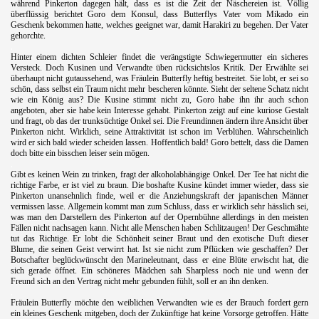
während Pinkerton dagegen hält, dass es ist die Zeit der Näschereien ist. Völlig
überflüssig berichtet Goro dem Konsul, dass Butterflys Vater vom Mikado ein
Geschenk bekommen hatte, welches geeignet war, damit Harakiri zu begehen. Der Vater
gehorchte.
.
Hinter einem dichten Schleier findet die verängstigte Schwiegermutter ein sicheres
Versteck. Doch Kusinen und Verwandte üben rücksichtslos Kritik. Der Erwählte sei
überhaupt nicht gutaussehend, was Fräulein Butterfly heftig bestreitet. Sie lobt, er sei so
schön, dass selbst ein Traum nicht mehr bescheren könnte. Sieht der seltene Schatz nicht
wie ein König aus? Die Kusine stimmt nicht zu, Goro habe ihn ihr auch schon
angeboten, aber sie habe kein Interesse gehabt. Pinkerton zeigt auf eine kuriose Gestalt
und fragt, ob das der trunksüchtige Onkel sei. Die Freundinnen ändern ihre Ansicht über
Pinkerton nicht. Wirklich, seine Attraktivität ist schon im Verblühen. Wahrscheinlich
wird er sich bald wieder scheiden lassen. Hoffentlich bald! Goro bettelt, dass die Damen
doch bitte ein bisschen leiser sein mögen.
.
Gibt es keinen Wein zu trinken, fragt der alkoholabhängige Onkel. Der Tee hat nicht die
richtige Farbe, er ist viel zu braun. Die boshafte Kusine kündet immer wieder, dass sie
Pinkerton unansehnlich finde, weil er die Anziehungskraft der japanischen Männer
vermissen lasse. Allgemein kommt man zum Schluss, dass er wirklich sehr hässlich sei,
was man den Darstellern des Pinkerton auf der Opernbühne allerdings in den meisten
Fällen nicht nachsagen kann. Nicht alle Menschen haben Schlitzaugen! Der Geschmähte
tut das Richtige. Er lobt die Schönheit seiner Braut und den exotische Duft dieser
Blume, die seinen Geist verwirrt hat. Ist sie nicht zum Pflücken wie geschaffen? Der
Botschafter beglückwünscht den Marineleutnant, dass er eine Blüte erwischt hat, die
sich gerade öffnet. Ein schöneres Mädchen sah Sharpless noch nie und wenn der
Freund sich an den Vertrag nicht mehr gebunden fühlt, soll er an ihn denken.
.
Fräulein Butterfly möchte den weiblichen Verwandten wie es der Brauch fordert gern
ein kleines Geschenk mitgeben, doch der Zukünftige hat keine Vorsorge getroffen. Hätte