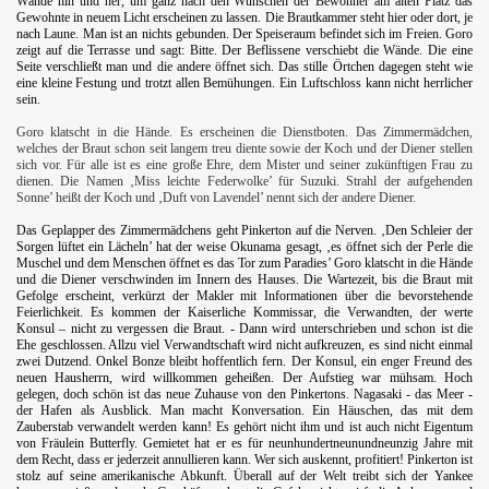
Wände hin und her, um ganz nach den Wünschen der Bewohner am alten Platz das
Gewohnte in neuem Licht erscheinen zu lassen. Die Brautkammer steht hier oder dort, je
nach Laune. Man ist an nichts gebunden. Der Speiseraum befindet sich im Freien. Goro
zeigt auf die Terrasse und sagt: Bitte. Der Beflissene verschiebt die Wände. Die eine
Seite verschließt man und die andere öffnet sich. Das stille Örtchen dagegen steht wie
eine kleine Festung und trotzt allen Bemühungen. Ein Luftschloss kann nicht herrlicher
sein.
.
Goro klatscht in die Hände. Es erscheinen die Dienstboten. Das Zimmermädchen,
welches der Braut schon seit langem treu diente sowie der Koch und der Diener stellen
sich vor. Für alle ist es eine große Ehre, dem Mister und seiner zukünftigen Frau zu
dienen. Die Namen ‚Miss leichte Federwolke’ für Suzuki. Strahl der aufgehenden
Sonne’ heißt der Koch und ‚Duft von Lavendel’ nennt sich der andere Diener.
.
Das Geplapper des Zimmermädchens geht Pinkerton auf die Nerven. ‚Den Schleier der
Sorgen lüftet ein Lächeln’ hat der weise Okunama gesagt, ‚es öffnet sich der Perle die
Muschel und dem Menschen öffnet es das Tor zum Paradies’ Goro klatscht in die Hände
und die Diener verschwinden im Innern des Hauses. Die Wartezeit, bis die Braut mit
Gefolge erscheint, verkürzt der Makler mit Informationen über die bevorstehende
Feierlichkeit. Es kommen der Kaiserliche Kommissar, die Verwandten, der werte
Konsul – nicht zu vergessen die Braut. - Dann wird unterschrieben und schon ist die
Ehe geschlossen. Allzu viel Verwandtschaft wird nicht aufkreuzen, es sind nicht einmal
zwei Dutzend. Onkel Bonze bleibt hoffentlich fern. Der Konsul, ein enger Freund des
neuen Hausherrn, wird willkommen geheißen. Der Aufstieg war mühsam. Hoch
gelegen, doch schön ist das neue Zuhause von den Pinkertons. Nagasaki - das Meer -
der Hafen als Ausblick. Man macht Konversation. Ein Häuschen, das mit dem
Zauberstab verwandelt werden kann! Es gehört nicht ihm und ist auch nicht Eigentum
von Fräulein Butterfly. Gemietet hat er es für neunhundertneunundneunzig Jahre mit
dem Recht, dass er jederzeit annullieren kann. Wer sich auskennt, profitiert! Pinkerton ist
stolz auf seine amerikanische Abkunft. Überall auf der Welt treibt sich der Yankee