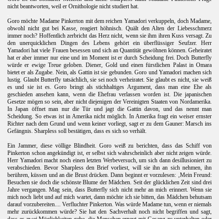
nicht beantworten, weil er Ornithologie nicht studiert hat.
.
Goro möchte Madame Pinkerton mit dem reichen Yamadori verkuppeln, doch Madame,
obwohl nicht gut bei Kasse, reagiert höhnisch. Quält den Alten der Liebesschmerz
immer noch? Hoffentlich zerbricht das Herz nicht, wenn sie ihm ihren Kuss versagt. Zu
den unerquicklichen Dingen des Lebens gehört ein überflüssiger Seufzer. Herr
Yamadori hat viele Frauen besessen und sich an Quantität gewöhnen können. Geheiratet
hat er aber immer nur eine und im Moment ist er durch Scheidung frei. Doch Butterfly
würde er ewige Treue geloben. Diener, Gold und einen fürstlichen Palast in Omara
bietet er als Zugabe. Nein, als Gattin ist sie gebunden. Goro und Yamadori machen sich
lustig. Glaubt Butterfly tatsächlich, sie sei noch verheiratet. Sie glaubt es nicht, sie weiß
es und sie ist es. Goro bringt als stichhaltiges Argument, dass man eine Ehe als
geschieden ansehen kann, wenn die Ehefrau verlassen worden ist. Die japanischen
Gesetze mögen so sein, aber nicht diejenigen der Vereinigten Staaten von Nordamerika.
In Japan öffnet man nur die Tür und jagt die Gattin davon, und das nennt man
Scheidung. So etwas ist in Amerika nicht möglich. In Amerika fragt ein weiser ernster
Richter nach dem Grund und wenn keiner vorliegt, sagt er zu dem Gauner: Marsch ins
Gefängnis. Sharpless soll bestätigen, dass es sich so verhält.
.
Ein Jammer, diese völlige Blindheit. Goro weiß zu berichten, dass das Schiff von
Pinkerton schon angekündigt ist, er selbst sich wahrscheinlich aber nicht zeigen würde.
Herr Yamadori macht noch einen letzten Werbeversuch, um sich dann desillusioniert zu
verabschieden. Bevor Sharpless den Brief vorliest, will sie ihn an sich nehmen, ihn
berühren, küssen und an die Brust drücken. Dann beginnt er vorzulesen: ‚Mein Freund:
Besuchen sie doch die schönste Blume der Mädchen. Seit der glücklichen Zeit sind drei
Jahre vergangen. Mag sein, dass Butterfly sich nicht mehr an mich erinnert. Wenn sie
mich noch liebt und auf mich wartet, dann möchte ich sie bitten, das Mädchen behutsam
darauf vorzubereiten.... Verfluchter Pinkerton. Was würde Madame tun, wenn er niemals
mehr zurückkommen würde? Sie hat den Sachverhalt noch nicht begriffen und sagt,
dass es zwei Möglichkeiten gebe, die Menschen erneut mit Gesang zu unterhalten oder