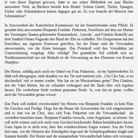
er von dieser Eigenart gewusst, hätte er aus seiner Bibliothek ein paar Bücher
aussortiert. Nein, an Büchern besteht kein Bedarf. Schöne Gürtel, Tücher, Spangen,
Fächer oder Schminkdosen kämen dagegen gut an. Zu was braucht der Mensch eine
Schminkdose?
In Anwesenheit des Kaiserlichen Kommissars tut der Standesbeamte seine Pflicht. Er
gestattet dem anwesenden Benjamin Franklin
Pinkerton, Seeoffizier auf dem zur Marine
der Vereinigten Staaten gehörenden Kanonenboot
‚Lincoln’, und Fräulein Butterfly aus
dem Stadtteil Omara Nagasaki den Bund der Ehe zu schließen. Der Erstgenannte hat den
Entschluss aus eigenem Ermessen getroffen, bei der Dame sind die Verwandten
einverstanden, wie die Akten bezeugen. Das Protokoll wird den Vermählten zur
Unterzeichnung vorgelegt. Alles erledigt! Der gemütliche Teil schließt sich an.
Nachkommenschaft nur mit Bedacht ist die Vorwarnung an den Ehemann von Konsul
Sharpless.
.
Der Bonze, zufällig auch noch ein Onkel von Frau Pinkerton,
ist ein Spielverderber. Er
fühlt sich übergangen, steht draußen vor der Tür und entrüstet sich. ‚Cho Cho San, es ist
abscheulich’ ruft er immer wieder. Was hat sie im Missionshaus getan? Den Glauben,
den die Väter lehrten, hat sie schamlos verleugnet und die Taufe über sich ergehen
lassen. Die verdorbene Seele verdient grausame Strafe. Ja, was hat sie getan, wollen
auch die Verwandten genau wissen.
.
Das Pack soll endlich verschwinden! Im Herzen von Benjamin Franklin ist kein Platz
für Geschrei und Predigt. Flugs hat der Bonze die Anwesenden für sich eingenommen
und es tönt wie im Chor, dass sich Frau Pinkerton von der Verwandtschaft
als
verstoßen betrachten kann. Benjamin Franklin versucht, seine Angetraute
zu trösten. Sie
soll nicht weinen und sich nicht vom Geschrei krächzender Raben beeindrucken lassen.
Ganz Japan ist es nicht wert, dass ihre wunderschönen Augen weinen. Aus der Ferne
hört man, wie die Dienerin das Abendgebet singt und die Schöpfergottheiten Izaghi und
Izanami bemüht. Der Bonze und die unangenehme Verwandtschaft haben sich verzogen.