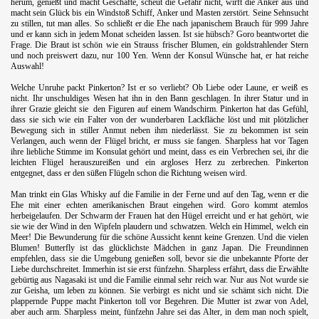
herum, genießt und macht Geschäfte, scheut die Gefahr nicht, wirft die Anker aus und
macht sein Glück bis ein Windstoß Schiff, Anker und Masten zerstört. Seine Sehnsucht
zu stillen, tut man alles. So schließt er die Ehe nach japanischem Brauch für 999 Jahre
und er kann sich in jedem Monat scheiden lassen. Ist sie hübsch? Goro beantwortet die
Frage. Die Braut ist schön wie ein Strauss frischer Blumen, ein goldstrahlender Stern
und noch preiswert dazu, nur 100 Yen. Wenn der Konsul Wünsche hat, er hat reiche
Auswahl!
.
Welche Unruhe packt Pinkerton? Ist er so verliebt? Ob Liebe oder Laune, er weiß es
nicht. Ihr unschuldiges Wesen hat ihn in den Bann geschlagen. In ihrer Statur und in
ihrer Grazie gleicht sie
den Figuren auf einem Wandschirm. Pinkerton hat das Gefühl,
dass sie sich wie ein Falter von der wunderbaren Lackfläche löst und mit plötzlicher
Bewegung sich in stiller Anmut neben ihm niederlässt. Sie zu bekommen ist sein
Verlangen, auch wenn der Flügel bricht, er muss sie fangen.
Sharpless hat vor Tagen
ihre liebliche Stimme im Konsulat gehört und meint, dass es ein Verbrechen sei, ihr die
leichten Flügel herauszureißen und ein argloses Herz zu zerbrechen. Pinkerton
entgegnet, dass er den süßen Flügeln schon die Richtung weisen wird.
.
Man trinkt ein Glas Whisky auf die Familie in der Ferne und auf den Tag, wenn er die
Ehe mit einer echten amerikanischen Braut eingehen wird. Goro kommt atemlos
herbeigelaufen. Der Schwarm der Frauen hat den Hügel erreicht und er hat gehört, wie
sie wie der Wind in den Wipfeln plaudern und schwatzen. Welch ein Himmel, welch ein
Meer! Die Bewunderung für die schöne Aussicht kennt keine Grenzen. Und die vielen
Blumen! Butterfly ist das glücklichste Mädchen in ganz Japan. Die Freundinnen
empfehlen, dass sie die Umgebung genießen soll, bevor sie die unbekannte Pforte der
Liebe durchschreitet. Immerhin ist sie erst fünfzehn. Sharpless erfährt, dass die Erwählte
gebürtig aus Nagasaki ist und die Familie einmal sehr reich war. Nur aus Not wurde sie
zur Geisha, um leben zu können. Sie verbirgt es nicht und sie schämt sich nicht. Die
plappernde Puppe macht Pinkerton toll vor Begehren. Die Mutter ist zwar von Adel,
aber auch arm. Sharpless meint, fünfzehn Jahre sei das Alter, in dem man noch spielt,