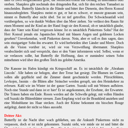
sterben. Sharpless gibt nochmals den dringenden Rat, sich für den reichen Yamadori zu
entscheiden. Butterfly klatscht in die Hände und bittet ihre Dienerin, den Herrn Konsul
hinauszubegleiten. Sharpless meint es gut, er hat es schwer, er musste grausam sein,
nimmt es Butterfly aber nicht übel. Sie ist tief getroffen.
Der Schwächeanfall wird
vorübergehen, so wie dunkle Wolken über das Meer ziehen. Sie verlässt den Raum für
einen Moment und ihr Kind an der Hand fragt sie den Konsul, ob er tatsächlich glaube,
dass der Vater sein Kind vergessen könne. Ist es tatsächlich Pinkertons Sohn? Hat der
Herr Konsul jemals ein Japanisches Kind mit blauen Augen und goldenen Locken
gesehen? Unverkennbar, weiß Pinkerton davon. Nein, aber er soll es ihm sagen, dass
sein einzigartiger Sohn ihn erwartet. Er wird herbeieilen über Länder und Meere. Doch
als die Vision vorüber ist, wird sie von Verzweiflung übermannt. Sharpless
verabschiedet sich und verspricht, dass er den Vater informieren wird. Selbst, wenn er
sie verlassen sollte, hat Butterfly die Hoffnung, dass er zumindest seinen Sohn
mitnehmen wird über den großen Teich ins gelobte Amerika.
.
Die Kanone im Hafen kündigt ein Kriegsschiff an. Es ist tatsächlich die ‚Abraham
Lincoln’. Alle haben sie belogen, aber ihre Treue hat gesiegt. Die Blumen im Garten
sollen alle gepflückt und die Zimmer damit geschmückt werden. Pfirsichblüten,
Levkojen, Jasmin – die Blüten aller Sträucher werden gerupft, um den Heimkehrer zu
erfreuen. Kahl wie im Winter ist der ganze Garten. Suzuki soll mit Weinen aufhören.
Noch eine Stunde und dann ist er hier! Er ist angekommen, der Ersehnte, der Erwartete.
Die Tränen haben ein Ende. Rosen werden auf die Schwelle gelegt, mit vollen Händen
soll Suzuki die Blütenblätter streuen. Zum Empfang wird sie ihr Brautkleid anziehen und
eine Mohnblume ins Haar stecken. Auch der Kleine bekommt ein bisschen Rouge
aufgelegt, damit der nicht so blass aussieht.
.
Dritter Akt:
Butterfly ist die Nacht über wach geblieben, um die Ankunft Pinkertons nicht zu
verpassen, doch er ist nicht gekommen. Suzuki sieht, wie müde sie ist und bittet die