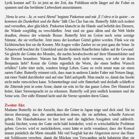
Lyrik kommt auf! Es ist jetzt an der Zeit, das Publikum nicht länger auf die Folter zu
spannen und das berühmte Liebesduett anzustimmen.
 I.
‚Viena la sera - Ja, es ward Abend’
beginnt Pinkerton und mit
‚E l’obra et la quiete – es
kommen die
Dunkelheit und die Ruhe’
fällt Cho Cho San ein. Butterfly fühlt sich isoliert
und verstoßen, aber glücklich. Pinkerton klatscht in die Hände und befiehlt den Dienern,
 II.
die Wände sorgfältig zu verschließen. Jetzt sind sie ganz allein und die Welt bleibt
draußen, ebenso der wütende Bonze. Butterfly hört im Geiste noch seine zornige
Stimme, die sie verfluchte. Jetzt muss der kostbare Gürtel gelöst werden. Flink wie ein
Eichhörnchen löst sie die Knoten. Mit Augen voller Zauber ist sie jetzt ganz die Seine. In
Schneeweiß leuchtet ihr Unterkleid und die dunklen Haarflechten fallen auf ihr Gewand.
Sie gleicht der Göttin des Mondes, die nachts herabschwebt auf ihrer Himmelsleiter und
die Herzen bezaubert. Warum hat Butterfly noch nicht verraten, wie sehr sie ihren
Benjamin liebt? Kennt die Göttin eigentlich die Worte, die einen heißen Wunsch
erfüllen? Liebe tötet nicht, sondern bringt Leben. Ganz zu recht nennt man sie einen
zarten Falter. Butterfly erinnert sich, dass man in anderen Länder Falter mit Netzen fängt,
mit einer Nadel durchbohrt und auf eine Tafel aufspießt. Man macht so, damit das Insekt
nicht mehr entweichen kann. Schmetterlinge sind sehr flatterhaft und deshalb schließt er
die Zitternde jetzt in seine Arme, damit sie sein ist für das ganze Leben. Der Himmel ist
heiter, klare Sternenpracht ist zu erkennen. Butterfly soll jetzt endlich kommen und die
Seine sein. Der süße Himmel lacht und die Sterne spenden ihren Glanz.
Zweiter Akt:
Madame Butterfly ist der Ansicht, dass die Götter in Japan träge und dick sind. Sie ist
davon überzeugt, dass die amerikanischen denen, die sie anflehen, schnelle Antwort
geben. Die Haushaltskasse ist fast leer und die täglichen Ausgaben sind zahlreich.
Suzuki fürchtet, wenn der Gatte nicht bald heimkehrt, wird es wirtschaftliche Probleme
geben. Gewiss wird er zurückkehren, sonst hätte er nicht veranlasst, dass der Konsul
immer pünktlich die Miete einzahlt. Mit viel Sorgfalt hat der Abgereiste zuvor das Haus
mit Schlössern versehen, damit die Mücken von Verwandten nicht habgierig über sie