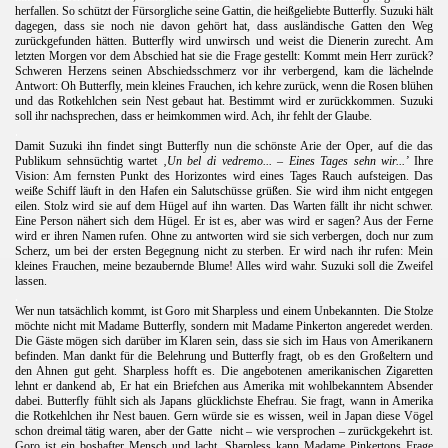
herfallen. So schützt der Fürsorgliche seine Gattin, die heißgeliebte Butterfly. Suzuki hält
dagegen, dass sie noch nie davon gehört hat, dass ausländische Gatten den Weg
zurückgefunden hätten. Butterfly wird unwirsch und weist die Dienerin zurecht. Am
letzten Morgen vor dem Abschied hat sie die Frage gestellt: Kommt mein Herr zurück?
Schweren Herzens seinen Abschiedsschmerz vor ihr verbergend, kam die lächelnde
Antwort: Oh Butterfly, mein kleines Frauchen, ich kehre zurück, wenn die Rosen blühen
und das Rotkehlchen sein Nest gebaut hat. Bestimmt wird er zurückkommen. Suzuki
orth
soll ihr nachsprechen, dass er heimkommen wird. Ach, ihr fehlt der Glaube.
.
Damit Suzuki ihn findet singt Butterfly nun die schönste Arie der Oper, auf die das
Publikum sehnsüchtig wartet
‚Un bel di vedremo... – Eines Tages sehn wir...’
Ihre
Vision: Am fernsten Punkt des Horizontes wird eines Tages Rauch aufsteigen. Das
weiße Schiff läuft in den Hafen ein Salutschüsse grüßen. Sie wird ihm nicht entgegen
eilen. Stolz wird sie auf dem Hügel auf ihn warten. Das Warten fällt ihr nicht schwer.
Eine Person nähert sich dem Hügel. Er ist es, aber was wird er sagen? Aus der Ferne
wird er ihren Namen rufen. Ohne zu antworten wird sie sich verbergen, doch nur zum
Scherz, um bei der ersten Begegnung nicht zu sterben. Er wird nach ihr rufen: Mein
kleines Frauchen, meine bezaubernde Blume! Alles wird wahr. Suzuki soll die Zweifel
lassen.
.
Wer nun tatsächlich kommt, ist Goro mit Sharpless und einem Unbekannten. Die Stolze
möchte nicht mit Madame Butterfly, sondern mit Madame Pinkerton angeredet werden.
Die Gäste mögen sich darüber im Klaren sein, dass sie sich im Haus von Amerikanern
befinden. Man dankt für die Belehrung und Butterfly fragt, ob es den Großeltern und
den Ahnen gut geht. Sharpless hofft es. Die angebotenen amerikanischen Zigaretten
lehnt er dankend ab, Er hat ein Briefchen aus Amerika mit wohlbekanntem Absender
dabei. Butterfly fühlt sich als Japans glücklichste Ehefrau. Sie fragt, wann in Amerika
die Rotkehlchen ihr Nest bauen. Gern würde sie es wissen, weil in Japan diese Vögel
schon dreimal tätig waren, aber der Gatte
nicht – wie versprochen – zurückgekehrt ist.
)
Goro ist ein boshafter Mensch und lacht. Sharpless kann Madame Pinkertons Frage