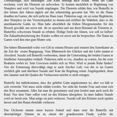
Übernächtigte, sich hinzulegen. Das Kind benötigt auch Schlaf. Wenn der Gatte
erscheint, wird die Dienerin sie aufwecken. Er kommt tatsächlich in Begleitung von
Sharpless und wird von Suzuki empfangen. Die Dienerin erklärt ihm, wie Butterfly in
den letzten drei Jahren täglich auf ihn sehnsüchtig gewartet hat. Wer ist die Dame
draußen im Garten, die sich nicht ins Haus traut. Pinkerton sagt, sie sei seine Begleiterin,
aber Sharpless ist das Versteckspielen zu dumm und eröffnet die Wahrheit, dass es die
amerikanische Gattin ist. Man habe absichtlich die frühen Morgenstunden für den
Besuch gewählt, um zuvor mit ihr zu sprechen und um ihren Beistand als Trösterin in
Butterflys schwersten Stunde zu erbitten. Heilige Seele der Ahnen, wie soll sie helfen!
Die Zukunftsabsicherung des Kindes wollen sie zuvor mit ihr besprechen. Die Dame im
Garten wird ihm eine gute Mutter sein.
.
Der bittere Blumenduft wirkt wie Gift in seinem Herzen und erinnert den Amerikaner an
die Zeit der
ersten Begegnung. Vom Blütenreich des Glückes und der Liebe nimmt er
Abschied. Suzuki soll Butterfly vorbereiten, damit die Unterredung der beiden Frauen in
friedlicher Atmosphäre verläuft. Pinkerton zieht es vor, draußen zu warten, bis die erste
Reaktion vorbei ist. Sein Gewissen meldet sich zu Wort. Wird er jemals Ruhe finden?
Von der Erinnerung überwältigt ringt er nach frischer Luft, von der es im Garten
reichlich gibt und überlässt Suzuki und Kate die Regelung seiner Angelegenheit, denn
den Jammer und die Qualen der Verlassenen möchte er nicht ertragen.
.
Butterfly hat mitbekommen, dass der geliebte Gatte angekommen ist, aber wo hält er
sich versteckt. Viel muss nicht erklärt werden. Sie sieht die fremde Frau und reimt sich
den Rest zusammen. Alles hat man ihr genommen und jetzt fordert man auch noch ihr
Kind. Nur dem Vater selbst wird sie den Kleinen übergeben. In einer halben Stunde
wird sie bereit sein. Man möge sie jetzt verlassen. Suzuki soll den Kleinen noch spielen
lassen und den Raum ebenfalls verlassen.
.
Das Orchester nimmt einen kurzen Anlauf und dann setzt die Butterfly mit
übermächtiger Stimme an zu einem der grandiosesten Finale, welche die